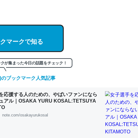
hatGPTの仕組み、特に「トークン」について解説してる記事が少ない
編来た https://isobe324649.hatenablog.com/entry/2023/03/27/
組みと限界についての考察（１） - conceptualization
クマークで知る
記事。32768トークンだと英語小説100ページ分くらい。小説でいう「
ークが集まった今日の話題をチェック！
は回収されないけど、短期記憶というには多い分量。進化すればするほ
(日)のブックマーク人気記事
くなりそう
組みと限界についての考察（１） - conceptualization
を応援する人のための、やばいファンになら
アル｜OSAKA YURU KOSAL:TETSUYA
TO
note.com/osakayurukosal
カルシウム少ないのか。知らんかった。調べたらコオロギのカルシウム
分の1程度。