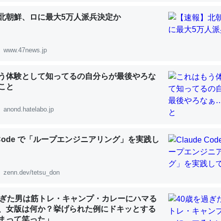
 :: 【研究発表】昆虫学の大問題＝「昆虫はなぜ海にいないのか」に関する新仮説
北朝鮮、ロに最大5万人派兵決定か
www.47news.jp
「淡水はカルシウムも酸素も不足してて両方に不利だから両方が拮抗し
う体験として知ってるの自分らが最後やろな
って面白い。海にいる鋏角類（カブトガニ・ウミグモ）はカルシウムを
こと
化してる筈だが、酵素が違うのか？
 :: 【研究発表】昆虫学の大問題＝「昆虫はなぜ海にいないのか」に関する新仮説
anond.hatelabo.jp
e Code で「ループエンジニアリング」を実践し
に考えるとカルシウムを大量に使う脊椎動物と貝類は苦労してるんだな
zenn.dev/tetsu_don
を無くしてナメクジになったり努力してるし。
過ぎた男は筋トレ・キャンプ・カレーにハマる
 :: 【研究発表】昆虫学の大問題＝「昆虫はなぜ海にいないのか」に関する新仮説
、女版は何か？挙げられた例にドキッとする
まって笑った」