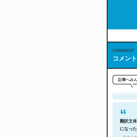
COMMENT
コメント
これは名
もお勧め。自
─今のこの
記事へみ
翻訳文体
になった
─今のこの