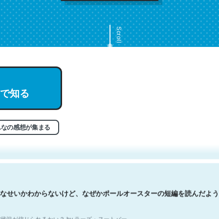
Scroll
で知る
文。彼はとてもクレバーなんだろうなと凄く思う。英語少しでも読める
分はこの流れ好き。Let’s Fucking Go. Then Covid hit. Shit.
状況が信じられるかい？ by ラーズ・ヌートバー
んなの感想が集まる
なせいかわからないけど、なぜかポールオースターの短編を読んだよう
状況が信じられるかい？ by ラーズ・ヌートバー