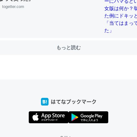
togetter.com
choを実家に置いて４年。でたまに覗いてる。ぼちぼちRingも置こう
、Googleマップで位置情報を共有してる。電池残量や充電中かが分か
きてるなって分かる。
もっと読む
INEするくらいだった遠方の父67歳と僕。ITツール導入でコミュニケーションが劇
ni by LIFULL介護
じ理由でEcho Show 8を設定中でした。PrimeとかSpotifyを支払
生で親と会える残り時間を日数にすると1週間とかの人が多いそうだけ
00倍以上に伸ばす効果があるはず……
INEするくらいだった遠方の父67歳と僕。ITツール導入でコミュニケーションが劇
ni by LIFULL介護