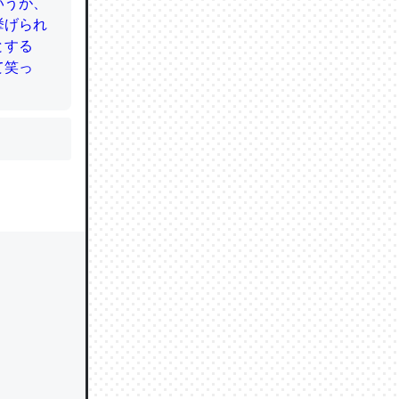
かと画策
るのでこ
的に変化し
う孝行もで
ど、それ
的に変化し