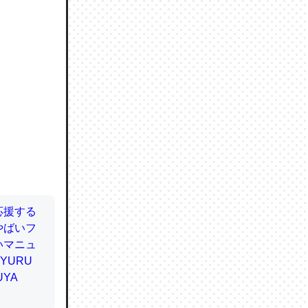
ので貴重
064121
ずっと前
ど分かり
分はエビ