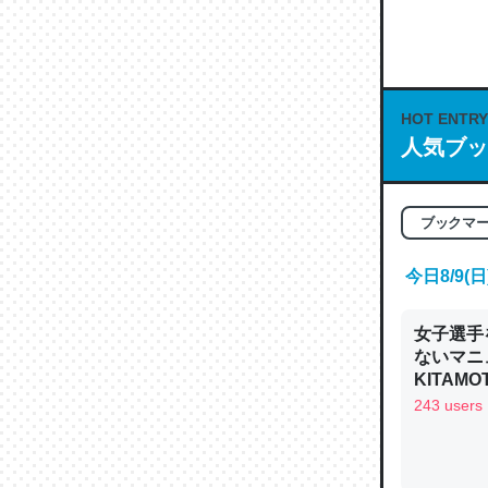
何気にC
な良記事。/続
─GPTの仕
HOT ENTRY
人気ブッ
これは良
ブックマ
の伏線」
今日8/9
やすく強
─GPTの仕
女子選手
ないマニュ
KITAMO
243 users
昆虫って
の600