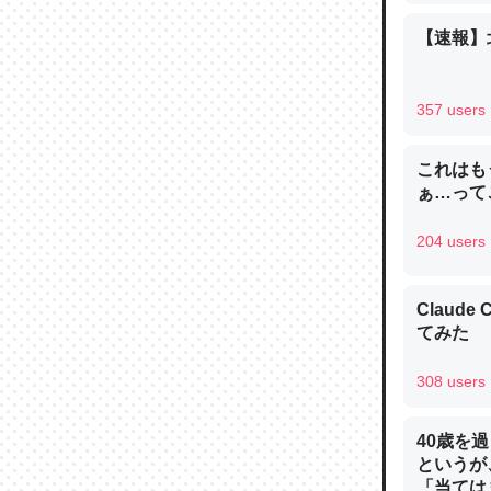
─ニュース
【速報】
357 users
論文では
これはも
は」とあ
ぁ…って
チンを強
204 users
─ニュース
Claud
てみた
308 users
これを元
類だと殻
40歳を
─ニュース
というが
「当ては