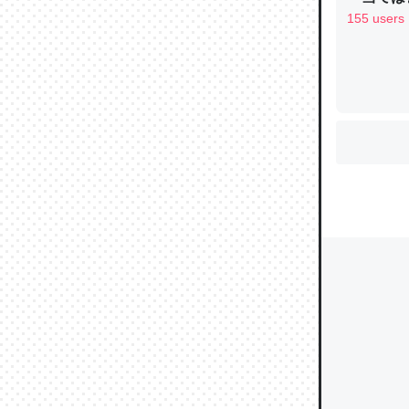
155 users
ウチもE
中。あと
れ見て生
─たまにL
た｜tayori
ちょうど同
きる。一
を実質1
─たまにL
た｜tayori