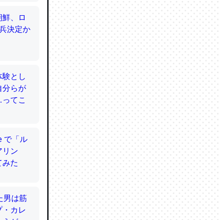
てるので
使わずキ
…。腹足