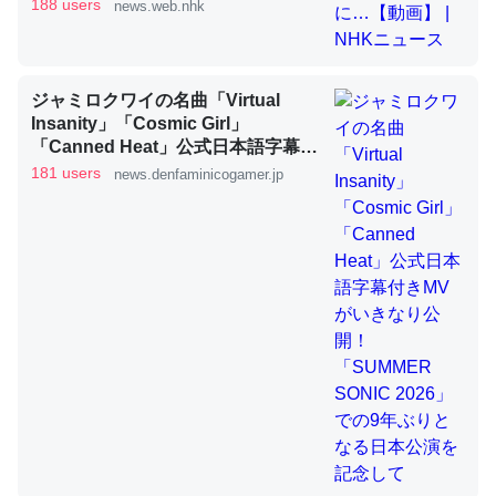
188 users
news.web.nhk
これを元に考えるとカルシウムを大量に使う脊椎動物と貝
類は苦労してるんだな…。腹足類だと殻を無くしてナメク
ジャミロクワイの名曲「Virtual
Insanity」「Cosmic Girl」
ジになったり努力してるし。
「Canned Heat」公式日本語字幕付
─ニュース :: 【研究発表】昆虫学の大問題＝「昆虫はなぜ海にいな
きMVがいきなり公開！「SUMMER
181 users
news.denfaminicogamer.jp
いのか」に関する新仮説
SONIC 2026」での9年ぶりとなる日
本公演を記念して
ウチもEchoを実家に置いて４年。でたまに覗いてる。ぼ
ちぼちRingも置こうかと画策中。あと、Googleマップで
位置情報を共有してる。電池残量や充電中かが分かるので
これ見て生きてるなって分かる。
─たまにLINEするくらいだった遠方の父67歳と僕。ITツール導入で
コミュニケーションが劇的に変化した｜tayorini by LIFULL介護