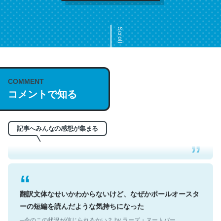
Scroll
COMMENT
これは名文。彼はとてもクレバーなんだろうなと凄く思
コメントで知る
う。英語少しでも読める人は原文もお勧め。自分はこの流
れ好き。Let’s Fucking Go. Then Covid hit. Shit.
─今のこの状況が信じられるかい？ by ラーズ・ヌートバー
記事へみんなの感想が集まる
翻訳文体なせいかわからないけど、なぜかポールオースタ
ーの短編を読んだような気持ちになった
─今のこの状況が信じられるかい？ by ラーズ・ヌートバー