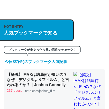
何気にChatGPTの仕組み、特に「トークン」について解
説してる記事が少ないので貴重な良記事。/続編来た
https://isobe324649.hatenablog.com/entry/2023/03/27
HOT ENTRY
/064121
人気ブックマークで知る
─GPTの仕組みと限界についての考察（１） - conceptualization
ブックマークが集まった今日の話題をチェック！
今日8/7(金)のブックマーク人気記事
これは良記事。32768トークンだと英語小説100ページ分
【解説】IMAXは結局何が凄いの？
くらい。小説でいう「ずっと前の伏線」は回収されないけ
なぜ「デジタルよりフィルム」と言
ど、短期記憶というには多い分量。進化すればするほど分
われるのか？｜Joshua Connolly
かりやすく強くなりそう
237 users
note.com/joshua_film
─GPTの仕組みと限界についての考察（１） - conceptualization