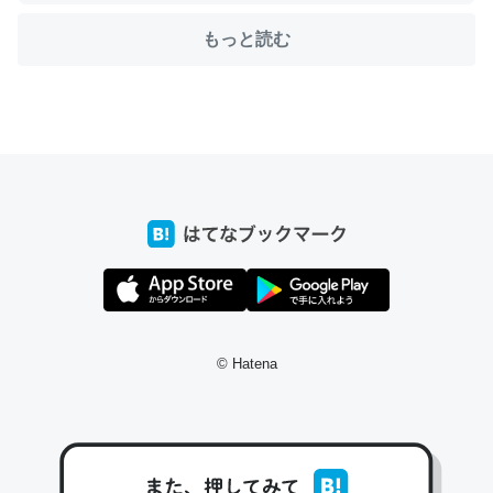
もっと読む
ちょうど同じ理由でEcho Show 8を設定中でした。Prime
とかSpotifyを支払う孝行もできる。一生で親と会える残
り時間を日数にすると1週間とかの人が多いそうだけど、
それを実質100倍以上に伸ばす効果があるはず……
─たまにLINEするくらいだった遠方の父67歳と僕。ITツール導入で
コミュニケーションが劇的に変化した｜tayorini by LIFULL介護
私も3年前ぐらいに祖母の家に設置した。ポケットWifiみ
© Hatena
たいなのでネット環境作ったけどAlexaしか使わないので
回線代ほとんどかからないですよ。参考：
https://toyoshi.hatenablog.com/entry/2019/05/15/1805
34