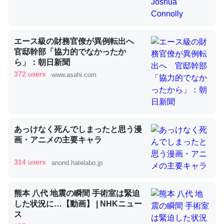
昆虫ってカルシウム少ないのか。知らんかった。調べたら
エース級の財務官僚が異例転出へ
コオロギのカルシウム分はエビの600分の1程度。
官邸幹部「協力的でなかったか
─ニュース :: 【研究発表】昆虫学の大問題＝「昆虫はなぜ海にいな
ら」：朝日新聞
いのか」に関する新仮説
372 users
www.asahi.com
あっけなく死んでしまったと思う漫
論文では「淡水はカルシウムも酸素も不足してて両方に不
画・アニメの主要キャラ
利だから両方が拮抗してるのでは」とあって面白い。海に
いる鋏角類（カブトガニ・ウミグモ）はカルシウムを使わ
314 users
anond.hatelabo.jp
ずキチンを強化してる筈だが、酵素が違うのか？
─ニュース :: 【研究発表】昆虫学の大問題＝「昆虫はなぜ海にいな
いのか」に関する新仮説
熊本 八代 地震の瞬間 手術室は緊迫
した状況に…【動画】 | NHKニュー
ス