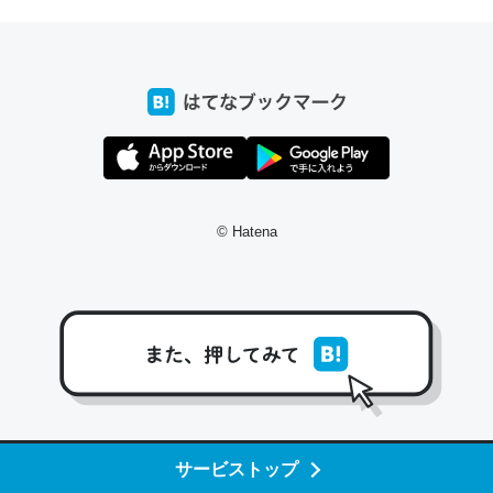
ちょうど同じ理由でEcho Show 8を設定中でした。Prime
とかSpotifyを支払う孝行もできる。一生で親と会える残
り時間を日数にすると1週間とかの人が多いそうだけど、
それを実質100倍以上に伸ばす効果があるはず……
─たまにLINEするくらいだった遠方の父67歳と僕。ITツール導入で
コミュニケーションが劇的に変化した｜tayorini by LIFULL介護
© Hatena
私も3年前ぐらいに祖母の家に設置した。ポケットWifiみ
たいなのでネット環境作ったけどAlexaしか使わないので
回線代ほとんどかからないですよ。参考：
https://toyoshi.hatenablog.com/entry/2019/05/15/1805
サービストップ
34