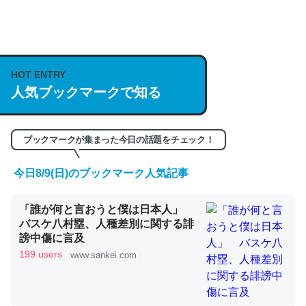
何気にChatGPTの仕組み、特に「トークン」について解
説してる記事が少ないので貴重な良記事。/続編来た
https://isobe324649.hatenablog.com/entry/2023/03/27
HOT ENTRY
人気ブックマークで知る
/064121
─GPTの仕組みと限界についての考察（１） - conceptualization
ブックマークが集まった今日の話題をチェック！
今日8/9(日)のブックマーク人気記事
これは良記事。32768トークンだと英語小説100ページ分
「誰が何と言おうと僕は日本人」
くらい。小説でいう「ずっと前の伏線」は回収されないけ
バスケ八村塁、人種差別に関する誹
ど、短期記憶というには多い分量。進化すればするほど分
謗中傷に言及
かりやすく強くなりそう
199 users
www.sankei.com
─GPTの仕組みと限界についての考察（１） - conceptualization