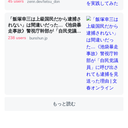
45 users
zenn.dev/tetsu_don
「飯塚幸三は上級国民だから逮捕さ
これを元に考えるとカルシウムを大量に使う脊椎動物と貝
れない」は間違いだった…《池袋暴
類は苦労してるんだな…。腹足類だと殻を無くしてナメク
走事故》警視庁幹部が「自民党議
ジになったり努力してるし。
員」に呼び出されても逮捕を見送っ
238 users
bunshun.jp
─ニュース :: 【研究発表】昆虫学の大問題＝「昆虫はなぜ海にいな
た理由 | 文春オンライン
いのか」に関する新仮説
ウチもEchoを実家に置いて４年。でたまに覗いてる。ぼ
ちぼちRingも置こうかと画策中。あと、Googleマップで
位置情報を共有してる。電池残量や充電中かが分かるので
これ見て生きてるなって分かる。
もっと読む
─たまにLINEするくらいだった遠方の父67歳と僕。ITツール導入で
コミュニケーションが劇的に変化した｜tayorini by LIFULL介護