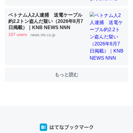
ベトナム人2人逮捕 送電ケーブル
これを元に考えるとカルシウムを大量に使う脊椎動物と貝
約2.2トン盗んだ疑い（2026年8月7
類は苦労してるんだな…。腹足類だと殻を無くしてナメク
日掲載）｜KNB NEWS NNN
ジになったり努力してるし。
107 users
news.ntv.co.jp
─ニュース :: 【研究発表】昆虫学の大問題＝「昆虫はなぜ海にいな
いのか」に関する新仮説
もっと読む
ウチもEchoを実家に置いて４年。でたまに覗いてる。ぼ
ちぼちRingも置こうかと画策中。あと、Googleマップで
位置情報を共有してる。電池残量や充電中かが分かるので
これ見て生きてるなって分かる。
─たまにLINEするくらいだった遠方の父67歳と僕。ITツール導入で
コミュニケーションが劇的に変化した｜tayorini by LIFULL介護