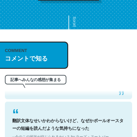
Scroll
COMMENT
これは名文。彼はとてもクレバーなんだろうなと凄く思
コメントで知る
う。英語少しでも読める人は原文もお勧め。自分はこの流
れ好き。Let’s Fucking Go. Then Covid hit. Shit.
─今のこの状況が信じられるかい？ by ラーズ・ヌートバー
記事へみんなの感想が集まる
翻訳文体なせいかわからないけど、なぜかポールオースタ
ーの短編を読んだような気持ちになった
─今のこの状況が信じられるかい？ by ラーズ・ヌートバー