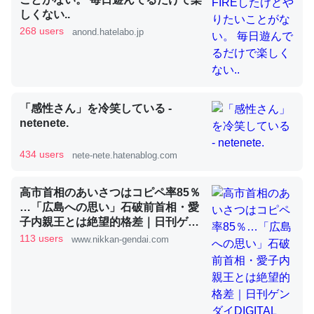
しくない..
268 users
anond.hatelabo.jp
昆虫ってカルシウム少ないのか。知らんかった。調べたら
コオロギのカルシウム分はエビの600分の1程度。
─ニュース :: 【研究発表】昆虫学の大問題＝「昆虫はなぜ海にいな
いのか」に関する新仮説
「感性さん」を冷笑している -
netenete.
434 users
nete-nete.hatenablog.com
論文では「淡水はカルシウムも酸素も不足してて両方に不
高市首相のあいさつはコピペ率85％
利だから両方が拮抗してるのでは」とあって面白い。海に
…「広島への思い」石破前首相・愛
子内親王とは絶望的格差｜日刊ゲン
いる鋏角類（カブトガニ・ウミグモ）はカルシウムを使わ
ダイDIGITAL
113 users
www.nikkan-gendai.com
ずキチンを強化してる筈だが、酵素が違うのか？
─ニュース :: 【研究発表】昆虫学の大問題＝「昆虫はなぜ海にいな
いのか」に関する新仮説