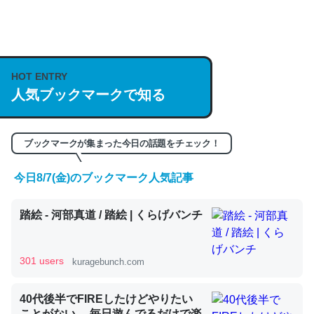
何気にChatGPTの仕組み、特に「トークン」について解
説してる記事が少ないので貴重な良記事。/続編来た
https://isobe324649.hatenablog.com/entry/2023/03/27
HOT ENTRY
人気ブックマークで知る
/064121
─GPTの仕組みと限界についての考察（１） - conceptualization
ブックマークが集まった今日の話題をチェック！
今日8/7(金)のブックマーク人気記事
これは良記事。32768トークンだと英語小説100ページ分
踏絵 - 河部真道 / 踏絵 | くらげバンチ
くらい。小説でいう「ずっと前の伏線」は回収されないけ
ど、短期記憶というには多い分量。進化すればするほど分
かりやすく強くなりそう
301 users
kuragebunch.com
─GPTの仕組みと限界についての考察（１） - conceptualization
40代後半でFIREしたけどやりたい
ことがない。 毎日遊んでるだけで楽