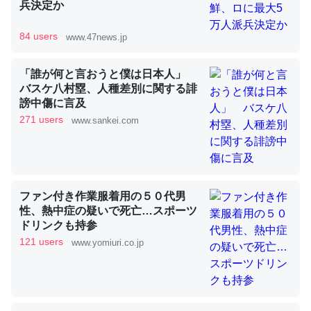
兵決定か
84 users
www.47news.jp
昆虫ってカルシウム少ないのか。知らんかった。調べたら
コオロギのカルシウム分はエビの600分の1程度。
「誰が何と言おうと僕は日本人」
バスケ八村塁、人種差別に関する誹
─ニュース :: 【研究発表】昆虫学の大問題＝「昆虫はなぜ海にいな
いのか」に関する新仮説
謗中傷に言及
271 users
www.sankei.com
論文では「淡水はカルシウムも酸素も不足してて両方に不
ファン付き作業服着用の５０代男
利だから両方が拮抗してるのでは」とあって面白い。海に
性、熱中症の疑いで死亡…スポーツ
いる鋏角類（カブトガニ・ウミグモ）はカルシウムを使わ
ドリンクも持参
ずキチンを強化してる筈だが、酵素が違うのか？
121 users
www.yomiuri.co.jp
─ニュース :: 【研究発表】昆虫学の大問題＝「昆虫はなぜ海にいな
いのか」に関する新仮説