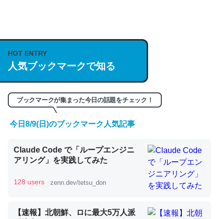
何気にChatGPTの仕組み、特に「トークン」について解
説してる記事が少ないので貴重な良記事。/続編来た
HOT ENTRY
https://isobe324649.hatenablog.com/entry/2023/03/27
人気ブックマークで知る
/064121
─GPTの仕組みと限界についての考察（１） - conceptualization
ブックマークが集まった今日の話題をチェック！
今日8/9(日)のブックマーク人気記事
これは良記事。32768トークンだと英語小説100ページ分
Claude Code で「ループエンジニ
くらい。小説でいう「ずっと前の伏線」は回収されないけ
アリング」を実践してみた
ど、短期記憶というには多い分量。進化すればするほど分
かりやすく強くなりそう
128 users
zenn.dev/tetsu_don
─GPTの仕組みと限界についての考察（１） - conceptualization
【速報】北朝鮮、ロに最大5万人派