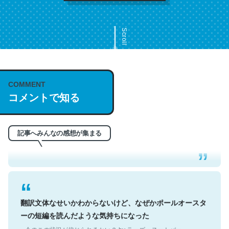
Scroll
COMMENT
これは名文。彼はとてもクレバーなんだろうなと凄く思
コメントで知る
う。英語少しでも読める人は原文もお勧め。自分はこの流
れ好き。Let’s Fucking Go. Then Covid hit. Shit.
─今のこの状況が信じられるかい？ by ラーズ・ヌートバー
記事へみんなの感想が集まる
翻訳文体なせいかわからないけど、なぜかポールオースタ
ーの短編を読んだような気持ちになった
─今のこの状況が信じられるかい？ by ラーズ・ヌートバー