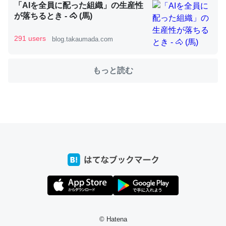
「AIを全員に配った組織」の生産性
が落ちるとき - 🐴 (馬)
これを元に考えるとカルシウムを大量に使う脊椎動物と貝
291 users
blog.takaumada.com
類は苦労してるんだな…。腹足類だと殻を無くしてナメク
ジになったり努力してるし。
もっと読む
─ニュース :: 【研究発表】昆虫学の大問題＝「昆虫はなぜ海にいな
いのか」に関する新仮説
ウチもEchoを実家に置いて４年。でたまに覗いてる。ぼ
ちぼちRingも置こうかと画策中。あと、Googleマップで
位置情報を共有してる。電池残量や充電中かが分かるので
これ見て生きてるなって分かる。
─たまにLINEするくらいだった遠方の父67歳と僕。ITツール導入で
コミュニケーションが劇的に変化した｜tayorini by LIFULL介護
© Hatena