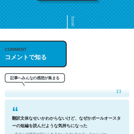
Scroll
COMMENT
これは名文。彼はとてもクレバーなんだろうなと凄く思
コメントで知る
う。英語少しでも読める人は原文もお勧め。自分はこの流
れ好き。Let’s Fucking Go. Then Covid hit. Shit.
─今のこの状況が信じられるかい？ by ラーズ・ヌートバー
記事へみんなの感想が集まる
翻訳文体なせいかわからないけど、なぜかポールオースタ
ーの短編を読んだような気持ちになった
─今のこの状況が信じられるかい？ by ラーズ・ヌートバー