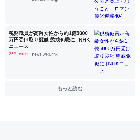
これを元に考えるとカルシウムを大量に使う脊椎動物と貝
類は苦労してるんだな…。腹足類だと殻を無くしてナメク
税務職員が高齢女性から約1億5000
ジになったり努力してるし。
万円受け取り競艇 懲戒免職に | NHK
─ニュース :: 【研究発表】昆虫学の大問題＝「昆虫はなぜ海にいな
ニュース
いのか」に関する新仮説
233 users
news.web.nhk
もっと読む
ウチもEchoを実家に置いて４年。でたまに覗いてる。ぼ
ちぼちRingも置こうかと画策中。あと、Googleマップで
位置情報を共有してる。電池残量や充電中かが分かるので
これ見て生きてるなって分かる。
─たまにLINEするくらいだった遠方の父67歳と僕。ITツール導入で
コミュニケーションが劇的に変化した｜tayorini by LIFULL介護