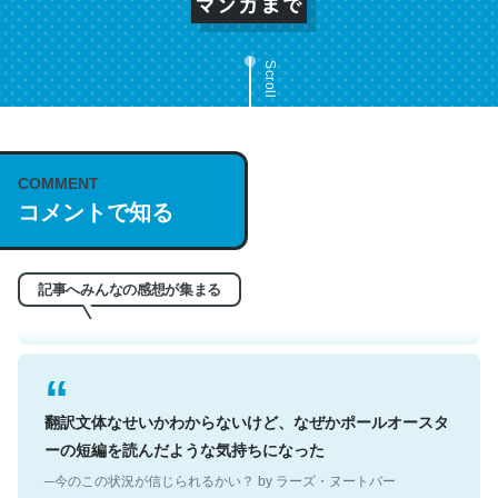
Scroll
これは名文。彼はとてもクレバーなんだろうなと凄く思
COMMENT
コメントで知る
う。英語少しでも読める人は原文もお勧め。自分はこの流
れ好き。Let’s Fucking Go. Then Covid hit. Shit.
─今のこの状況が信じられるかい？ by ラーズ・ヌートバー
記事へみんなの感想が集まる
翻訳文体なせいかわからないけど、なぜかポールオースタ
ーの短編を読んだような気持ちになった
─今のこの状況が信じられるかい？ by ラーズ・ヌートバー