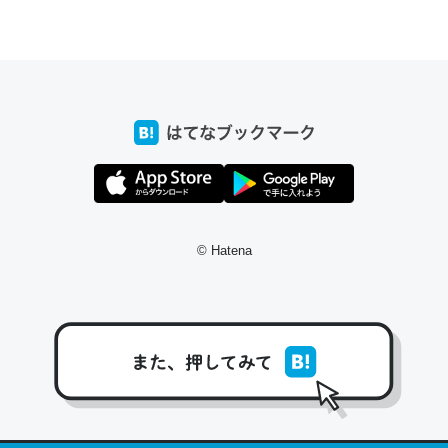
ちょうど同じ理由でEcho Show 8を設定中でした。Prime
とかSpotifyを支払う孝行もできる。一生で親と会える残
り時間を日数にすると1週間とかの人が多いそうだけど、
それを実質100倍以上に伸ばす効果があるはず……
─たまにLINEするくらいだった遠方の父67歳と僕。ITツール導入で
コミュニケーションが劇的に変化した｜tayorini by LIFULL介護
© Hatena
私も3年前ぐらいに祖母の家に設置した。ポケットWifiみ
たいなのでネット環境作ったけどAlexaしか使わないので
回線代ほとんどかからないですよ。参考：
https://toyoshi.hatenablog.com/entry/2019/05/15/1805
34
─たまにLINEするくらいだった遠方の父67歳と僕。ITツール導入で