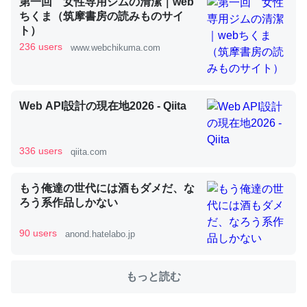
第一回 女性専用ジムの清潔｜web
ちくま（筑摩書房の読みものサイ
ト）
これを元に考えるとカルシウムを大量に使う脊椎動物と貝
236 users
www.webchikuma.com
類は苦労してるんだな…。腹足類だと殻を無くしてナメク
ジになったり努力してるし。
─ニュース :: 【研究発表】昆虫学の大問題＝「昆虫はなぜ海にいな
いのか」に関する新仮説
Web API設計の現在地2026 - Qiita
336 users
qiita.com
ウチもEchoを実家に置いて４年。でたまに覗いてる。ぼ
もう俺達の世代には酒もダメだ、な
ろう系作品しかない
ちぼちRingも置こうかと画策中。あと、Googleマップで
位置情報を共有してる。電池残量や充電中かが分かるので
90 users
anond.hatelabo.jp
これ見て生きてるなって分かる。
─たまにLINEするくらいだった遠方の父67歳と僕。ITツール導入で
コミュニケーションが劇的に変化した｜tayorini by LIFULL介護
もっと読む