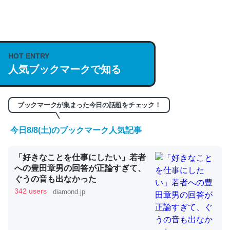
何気にChatGPTの仕組み、特に「トークン」について解
説してる記事が少ないので貴重な良記事。/続編来た
https://isobe324649.hatenablog.com/entry/2023/03/27
HOT ENTRY
/064121
人気ブックマークで知る
─GPTの仕組みと限界についての考察（１） - conceptualization
ブックマークが集まった今日の話題をチェック！
今日8/8(土)のブックマーク人気記事
これは良記事。32768トークンだと英語小説100ページ分
くらい。小説でいう「ずっと前の伏線」は回収されないけ
「好きなことを仕事にしたい」若者
ど、短期記憶というには多い分量。進化すればするほど分
への豊田章男の回答が正論すぎて、
ぐうの音も出なかった
かりやすく強くなりそう
342 users
diamond.jp
─GPTの仕組みと限界についての考察（１） - conceptualization