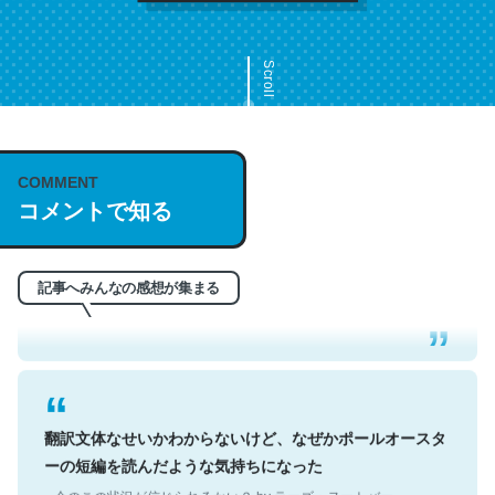
Scroll
COMMENT
これは名文。彼はとてもクレバーなんだろうなと凄く思
コメントで知る
う。英語少しでも読める人は原文もお勧め。自分はこの流
れ好き。Let’s Fucking Go. Then Covid hit. Shit.
─今のこの状況が信じられるかい？ by ラーズ・ヌートバー
記事へみんなの感想が集まる
翻訳文体なせいかわからないけど、なぜかポールオースタ
ーの短編を読んだような気持ちになった
─今のこの状況が信じられるかい？ by ラーズ・ヌートバー