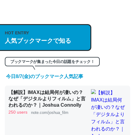
何気にChatGPTの仕組み、特に「トークン」について解
説してる記事が少ないので貴重な良記事。/続編来た
HOT ENTRY
https://isobe324649.hatenablog.com/entry/2023/03/27
人気ブックマークで知る
/064121
─GPTの仕組みと限界についての考察（１） - conceptualization
ブックマークが集まった今日の話題をチェック！
今日8/7(金)のブックマーク人気記事
これは良記事。32768トークンだと英語小説100ページ分
【解説】IMAXは結局何が凄いの？
くらい。小説でいう「ずっと前の伏線」は回収されないけ
なぜ「デジタルよりフィルム」と言
ど、短期記憶というには多い分量。進化すればするほど分
われるのか？｜Joshua Connolly
かりやすく強くなりそう
250 users
note.com/joshua_film
─GPTの仕組みと限界についての考察（１） - conceptualization