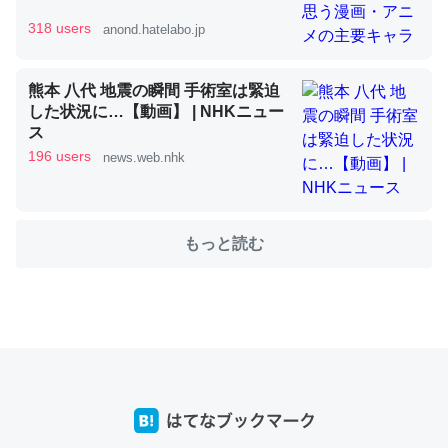
318 users
anond.hatelabo.jp
これを元に考えるとカルシウムを大量に使う脊椎動物と貝
熊本 八代 地震の瞬間 手術室は緊迫
類は苦労してるんだな…。腹足類だと殻を無くしてナメク
した状況に…【動画】 | NHKニュー
ジになったり努力してるし。
ス
─ニュース :: 【研究発表】昆虫学の大問題＝「昆虫はなぜ海にいな
196 users
news.web.nhk
いのか」に関する新仮説
もっと読む
ウチもEchoを実家に置いて４年。でたまに覗いてる。ぼ
ちぼちRingも置こうかと画策中。あと、Googleマップで
位置情報を共有してる。電池残量や充電中かが分かるので
これ見て生きてるなって分かる。
─たまにLINEするくらいだった遠方の父67歳と僕。ITツール導入で
コミュニケーションが劇的に変化した｜tayorini by LIFULL介護