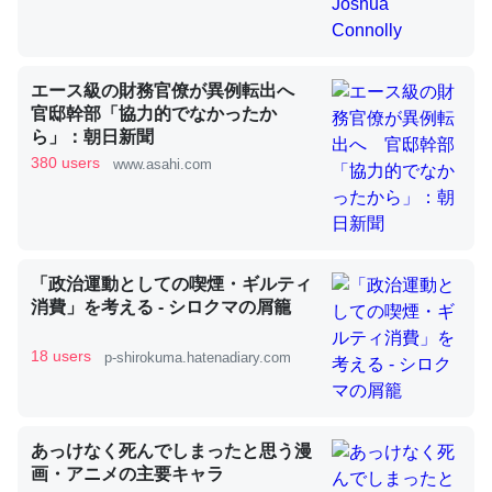
昆虫ってカルシウム少ないのか。知らんかった。調べたら
エース級の財務官僚が異例転出へ
コオロギのカルシウム分はエビの600分の1程度。
官邸幹部「協力的でなかったか
ら」：朝日新聞
─ニュース :: 【研究発表】昆虫学の大問題＝「昆虫はなぜ海にいな
いのか」に関する新仮説
380 users
www.asahi.com
「政治運動としての喫煙・ギルティ
論文では「淡水はカルシウムも酸素も不足してて両方に不
消費」を考える - シロクマの屑籠
利だから両方が拮抗してるのでは」とあって面白い。海に
いる鋏角類（カブトガニ・ウミグモ）はカルシウムを使わ
18 users
p-shirokuma.hatenadiary.com
ずキチンを強化してる筈だが、酵素が違うのか？
─ニュース :: 【研究発表】昆虫学の大問題＝「昆虫はなぜ海にいな
いのか」に関する新仮説
あっけなく死んでしまったと思う漫
画・アニメの主要キャラ