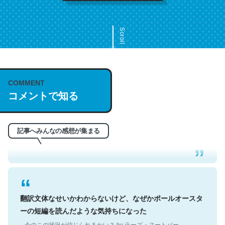
Scroll
COMMENT
これは名文。彼はとてもクレバーなんだろうなと凄く思
コメントで知る
う。英語少しでも読める人は原文もお勧め。自分はこの流
れ好き。Let’s Fucking Go. Then Covid hit. Shit.
─今のこの状況が信じられるかい？ by ラーズ・ヌートバー
記事へみんなの感想が集まる
翻訳文体なせいかわからないけど、なぜかポールオースタ
ーの短編を読んだような気持ちになった
─今のこの状況が信じられるかい？ by ラーズ・ヌートバー