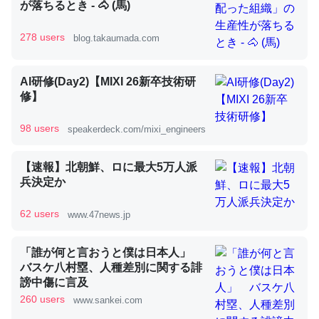
が落ちるとき - 🐴 (馬)
278 users
blog.takaumada.com
昆虫ってカルシウム少ないのか。知らんかった。調べたら
コオロギのカルシウム分はエビの600分の1程度。
AI研修(Day2)【MIXI 26新卒技術研
─ニュース :: 【研究発表】昆虫学の大問題＝「昆虫はなぜ海にいな
修】
いのか」に関する新仮説
98 users
speakerdeck.com/mixi_engineers
【速報】北朝鮮、ロに最大5万人派
兵決定か
論文では「淡水はカルシウムも酸素も不足してて両方に不
利だから両方が拮抗してるのでは」とあって面白い。海に
62 users
www.47news.jp
いる鋏角類（カブトガニ・ウミグモ）はカルシウムを使わ
ずキチンを強化してる筈だが、酵素が違うのか？
「誰が何と言おうと僕は日本人」
─ニュース :: 【研究発表】昆虫学の大問題＝「昆虫はなぜ海にいな
バスケ八村塁、人種差別に関する誹
いのか」に関する新仮説
謗中傷に言及
260 users
www.sankei.com