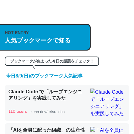
何気にChatGPTの仕組み、特に「トークン」について解
説してる記事が少ないので貴重な良記事。/続編来た
https://isobe324649.hatenablog.com/entry/2023/03/27
HOT ENTRY
人気ブックマークで知る
/064121
─GPTの仕組みと限界についての考察（１） - conceptualization
ブックマークが集まった今日の話題をチェック！
今日8/9(日)のブックマーク人気記事
これは良記事。32768トークンだと英語小説100ページ分
Claude Code で「ループエンジニ
くらい。小説でいう「ずっと前の伏線」は回収されないけ
アリング」を実践してみた
ど、短期記憶というには多い分量。進化すればするほど分
かりやすく強くなりそう
110 users
zenn.dev/tetsu_don
─GPTの仕組みと限界についての考察（１） - conceptualization
「AIを全員に配った組織」の生産性