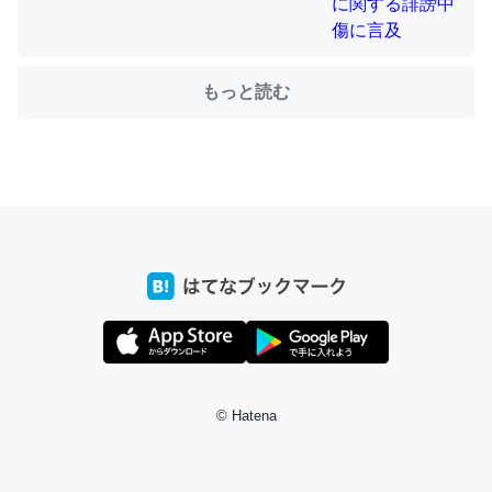
これを元に考えるとカルシウムを大量に使う脊椎動物と貝
もっと読む
類は苦労してるんだな…。腹足類だと殻を無くしてナメク
ジになったり努力してるし。
─ニュース :: 【研究発表】昆虫学の大問題＝「昆虫はなぜ海にいな
いのか」に関する新仮説
ウチもEchoを実家に置いて４年。でたまに覗いてる。ぼ
ちぼちRingも置こうかと画策中。あと、Googleマップで
位置情報を共有してる。電池残量や充電中かが分かるので
これ見て生きてるなって分かる。
© Hatena
─たまにLINEするくらいだった遠方の父67歳と僕。ITツール導入で
コミュニケーションが劇的に変化した｜tayorini by LIFULL介護