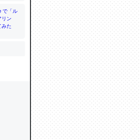
かと画策
るのでこ
的に変化し
う孝行もで
ど、それ
的に変化し