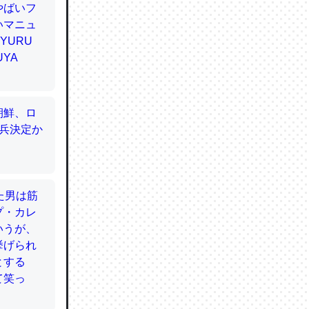
てるので
使わずキ
…。腹足