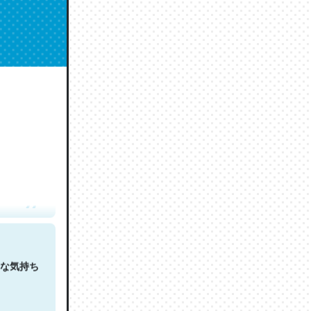
人は原文
な気持ち