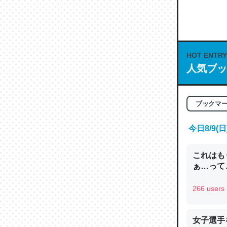
何気にC
な良記事。/続
─GPTの仕
HOT ENTRY
人気ブッ
これは良
ブックマ
の伏線」
やすく強
今日8/9
─GPTの仕
これはも
ぁ…って
266 users
昆虫って
の600
女子選手