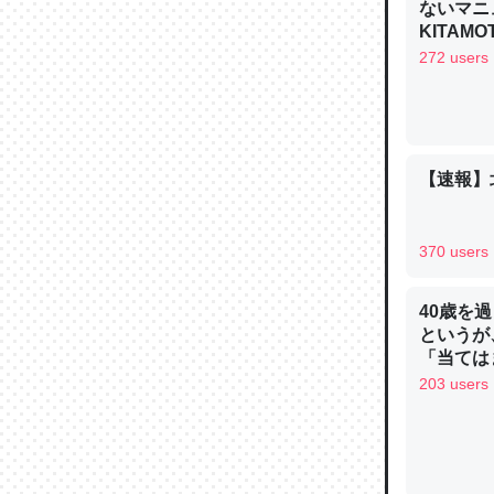
─ニュース
ないマニュ
KITAMO
272 users
論文では
は」とあ
【速報】
チンを強
─ニュース
370 users
40歳を
というが
「当ては
これを元
203 users
類だと殻
─ニュース