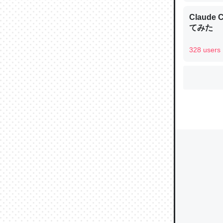
Claud
てみた
ウチもE
中。あと
328 users
れ見て生
─たまにL
た｜tayori
ちょうど同
きる。一
を実質1
─たまにL
た｜tayori