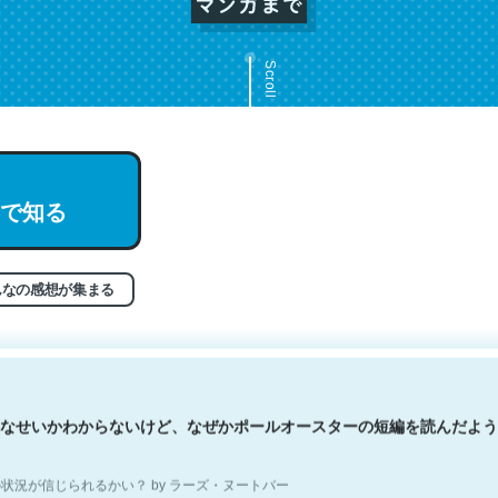
Scroll
文。彼はとてもクレバーなんだろうなと凄く思う。英語少しでも読める
で知る
分はこの流れ好き。Let’s Fucking Go. Then Covid hit. Shit.
状況が信じられるかい？ by ラーズ・ヌートバー
んなの感想が集まる
なせいかわからないけど、なぜかポールオースターの短編を読んだよう
状況が信じられるかい？ by ラーズ・ヌートバー