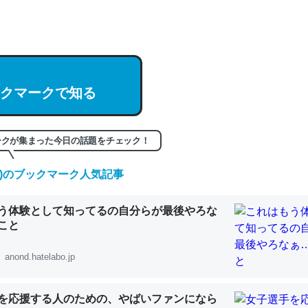
hatGPTの仕組み、特に「トークン」について解説してる記事が少ない
編来た https://isobe324649.hatenablog.com/entry/2023/03/27/
組みと限界についての考察（１） - conceptualization
クマークで知る
記事。32768トークンだと英語小説100ページ分くらい。小説でいう「
ークが集まった今日の話題をチェック！
は回収されないけど、短期記憶というには多い分量。進化すればするほ
くなりそう
(日)のブックマーク人気記事
組みと限界についての考察（１） - conceptualization
う体験として知ってるの自分らが最後やろな
こと
anond.hatelabo.jp
カルシウム少ないのか。知らんかった。調べたらコオロギのカルシウム
分の1程度。
を応援する人のための、やばいファンになら