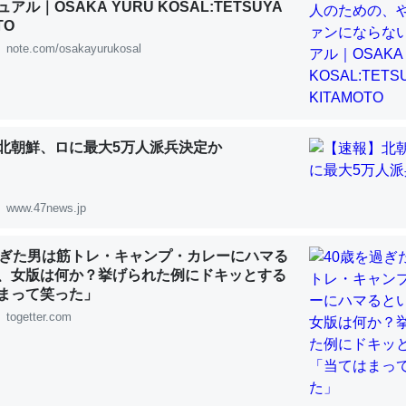
 :: 【研究発表】昆虫学の大問題＝「昆虫はなぜ海にいないのか」に関する新仮説
アル｜OSAKA YURU KOSAL:TETSUYA
TO
note.com/osakayurukosal
「淡水はカルシウムも酸素も不足してて両方に不利だから両方が拮抗し
って面白い。海にいる鋏角類（カブトガニ・ウミグモ）はカルシウムを
北朝鮮、ロに最大5万人派兵決定か
化してる筈だが、酵素が違うのか？
 :: 【研究発表】昆虫学の大問題＝「昆虫はなぜ海にいないのか」に関する新仮説
www.47news.jp
過ぎた男は筋トレ・キャンプ・カレーにハマる
、女版は何か？挙げられた例にドキッとする
まって笑った」
に考えるとカルシウムを大量に使う脊椎動物と貝類は苦労してるんだな
togetter.com
を無くしてナメクジになったり努力してるし。
 :: 【研究発表】昆虫学の大問題＝「昆虫はなぜ海にいないのか」に関する新仮説