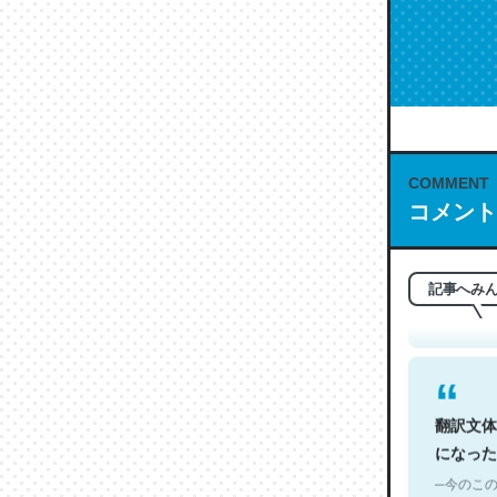
COMMENT
これは名
コメント
もお勧め。自
─今のこの
記事へみ
翻訳文体
になった
─今のこの