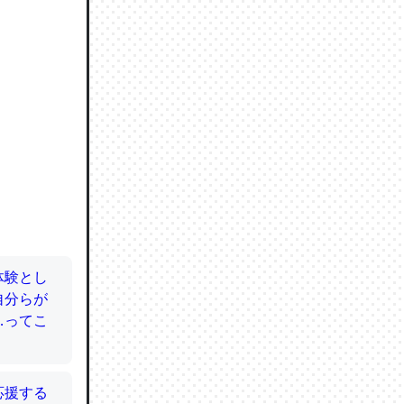
ので貴重
064121
ずっと前
ど分かり
分はエビ