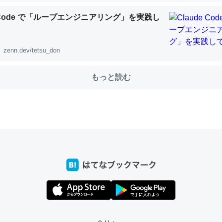
e Code で「ループエンジニアリング」を実践し
choを実家に置いて４年。でたまに覗いてる。ぼちぼちRingも置こう
、Googleマップで位置情報を共有してる。電池残量や充電中かが分か
zenn.dev/tetsu_don
きてるなって分かる。
INEするくらいだった遠方の父67歳と僕。ITツール導入でコミュニケーションが劇
もっと読む
ni by LIFULL介護
じ理由でEcho Show 8を設定中でした。PrimeとかSpotifyを支払
生で親と会える残り時間を日数にすると1週間とかの人が多いそうだけ
00倍以上に伸ばす効果があるはず……
INEするくらいだった遠方の父67歳と僕。ITツール導入でコミュニケーションが劇
ni by LIFULL介護