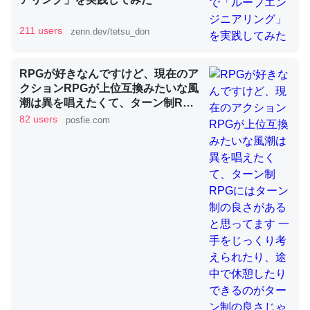
211 users
zenn.dev/tetsu_don
昆虫ってカルシウム少ないのか。知らんかった。調べたら
コオロギのカルシウム分はエビの600分の1程度。
RPGが好きなんですけど、現在のア
─ニュース :: 【研究発表】昆虫学の大問題＝「昆虫はなぜ海にいな
クションRPGが上位互換みたいな風
いのか」に関する新仮説
潮は異を唱えたくて、ターン制RPG
にはターン制の良さがあると思って
82 users
posfie.com
ます 一手をじっくり考えられたり、
途中で休憩したりできるのがターン
制の良さじゃないですか もっとター
ン制を煮詰めて欲しい→「既出だと
論文では「淡水はカルシウムも酸素も不足してて両方に不
思うがここはオクトパストラベラー
利だから両方が拮抗してるのでは」とあって面白い。海に
を推したい(´・ω・｀)」
いる鋏角類（カブトガニ・ウミグモ）はカルシウムを使わ
ずキチンを強化してる筈だが、酵素が違うのか？
─ニュース :: 【研究発表】昆虫学の大問題＝「昆虫はなぜ海にいな
いのか」に関する新仮説