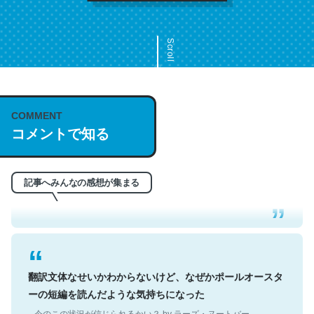
Scroll
COMMENT
これは名文。彼はとてもクレバーなんだろうなと凄く思
コメントで知る
う。英語少しでも読める人は原文もお勧め。自分はこの流
れ好き。Let’s Fucking Go. Then Covid hit. Shit.
─今のこの状況が信じられるかい？ by ラーズ・ヌートバー
記事へみんなの感想が集まる
翻訳文体なせいかわからないけど、なぜかポールオースタ
ーの短編を読んだような気持ちになった
─今のこの状況が信じられるかい？ by ラーズ・ヌートバー