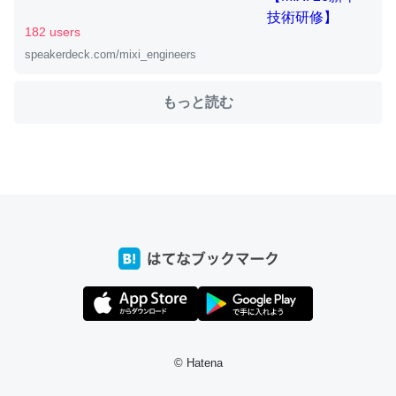
182 users
speakerdeck.com/mixi_engineers
ちょうど同じ理由でEcho Show 8を設定中でした。Prime
とかSpotifyを支払う孝行もできる。一生で親と会える残
もっと読む
り時間を日数にすると1週間とかの人が多いそうだけど、
それを実質100倍以上に伸ばす効果があるはず……
─たまにLINEするくらいだった遠方の父67歳と僕。ITツール導入で
コミュニケーションが劇的に変化した｜tayorini by LIFULL介護
私も3年前ぐらいに祖母の家に設置した。ポケットWifiみ
たいなのでネット環境作ったけどAlexaしか使わないので
回線代ほとんどかからないですよ。参考：
https://toyoshi.hatenablog.com/entry/2019/05/15/1805
© Hatena
34