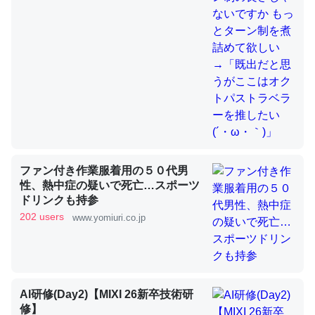
これを元に考えるとカルシウムを大量に使う脊椎動物と貝
類は苦労してるんだな…。腹足類だと殻を無くしてナメク
ジになったり努力してるし。
─ニュース :: 【研究発表】昆虫学の大問題＝「昆虫はなぜ海にいな
いのか」に関する新仮説
ファン付き作業服着用の５０代男
性、熱中症の疑いで死亡…スポーツ
ドリンクも持参
ウチもEchoを実家に置いて４年。でたまに覗いてる。ぼ
202 users
www.yomiuri.co.jp
ちぼちRingも置こうかと画策中。あと、Googleマップで
位置情報を共有してる。電池残量や充電中かが分かるので
これ見て生きてるなって分かる。
─たまにLINEするくらいだった遠方の父67歳と僕。ITツール導入で
コミュニケーションが劇的に変化した｜tayorini by LIFULL介護
AI研修(Day2)【MIXI 26新卒技術研
修】