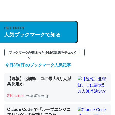
何気にChatGPTの仕組み、特に「トークン」について解
説してる記事が少ないので貴重な良記事。/続編来た
https://isobe324649.hatenablog.com/entry/2023/03/27
HOT ENTRY
人気ブックマークで知る
/064121
─GPTの仕組みと限界についての考察（１） - conceptualization
ブックマークが集まった今日の話題をチェック！
今日8/9(日)のブックマーク人気記事
これは良記事。32768トークンだと英語小説100ページ分
【速報】北朝鮮、ロに最大5万人派
くらい。小説でいう「ずっと前の伏線」は回収されないけ
兵決定か
ど、短期記憶というには多い分量。進化すればするほど分
かりやすく強くなりそう
210 users
www.47news.jp
─GPTの仕組みと限界についての考察（１） - conceptualization
Claude Code で「ループエンジニ
アリング」を実践してみた