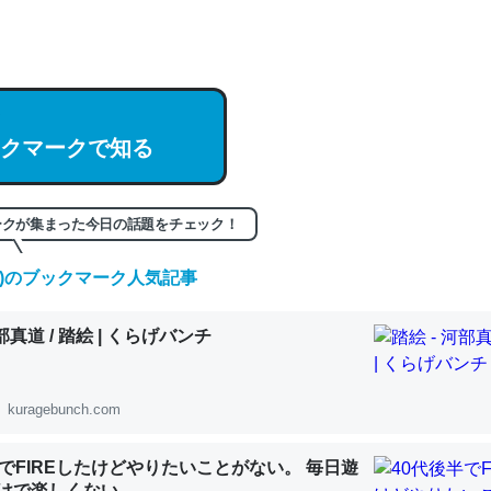
hatGPTの仕組み、特に「トークン」について解説してる記事が少ない
編来た https://isobe324649.hatenablog.com/entry/2023/03/27/
組みと限界についての考察（１） - conceptualization
クマークで知る
記事。32768トークンだと英語小説100ページ分くらい。小説でいう「
ークが集まった今日の話題をチェック！
は回収されないけど、短期記憶というには多い分量。進化すればするほ
くなりそう
(土)のブックマーク人気記事
組みと限界についての考察（１） - conceptualization
河部真道 / 踏絵 | くらげバンチ
kuragebunch.com
カルシウム少ないのか。知らんかった。調べたらコオロギのカルシウム
分の1程度。
半でFIREしたけどやりたいことがない。 毎日遊
 :: 【研究発表】昆虫学の大問題＝「昆虫はなぜ海にいないのか」に関する新仮説
けで楽しくない..