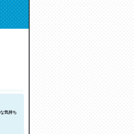
人は原文
な気持ち