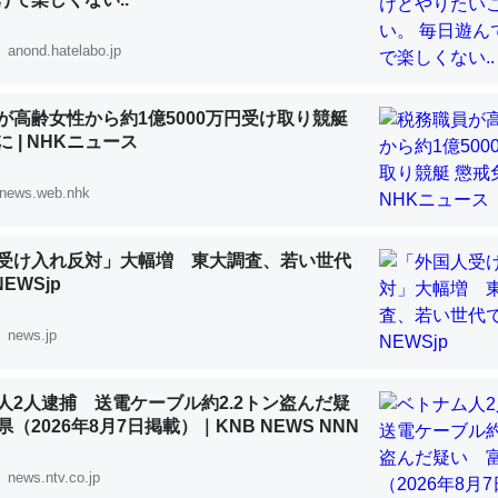
anond.hatelabo.jp
が高齢女性から約1億5000万円受け取り競艇
「淡水はカルシウムも酸素も不足してて両方に不利だから両方が拮抗し
 | NHKニュース
って面白い。海にいる鋏角類（カブトガニ・ウミグモ）はカルシウムを
化してる筈だが、酵素が違うのか？
news.web.nhk
 :: 【研究発表】昆虫学の大問題＝「昆虫はなぜ海にいないのか」に関する新仮説
受け入れ反対」大幅増 東大調査、若い世代
NEWSjp
news.jp
に考えるとカルシウムを大量に使う脊椎動物と貝類は苦労してるんだな
を無くしてナメクジになったり努力してるし。
人2人逮捕 送電ケーブル約2.2トン盗んだ疑
 :: 【研究発表】昆虫学の大問題＝「昆虫はなぜ海にいないのか」に関する新仮説
（2026年8月7日掲載）｜KNB NEWS NNN
news.ntv.co.jp