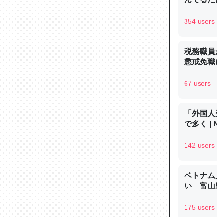
354 users
税務職員
論文では
懲戒免職に
は」とあ
チンを強
67 users
─ニュース
「外国人
で多く | 
142 users
これを元
類だと殻
ベトナム
─ニュース
い 富山県
175 users