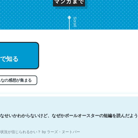
Scroll
文。彼はとてもクレバーなんだろうなと凄く思う。英語少しでも読める
で知る
分はこの流れ好き。Let’s Fucking Go. Then Covid hit. Shit.
状況が信じられるかい？ by ラーズ・ヌートバー
んなの感想が集まる
なせいかわからないけど、なぜかポールオースターの短編を読んだよう
状況が信じられるかい？ by ラーズ・ヌートバー