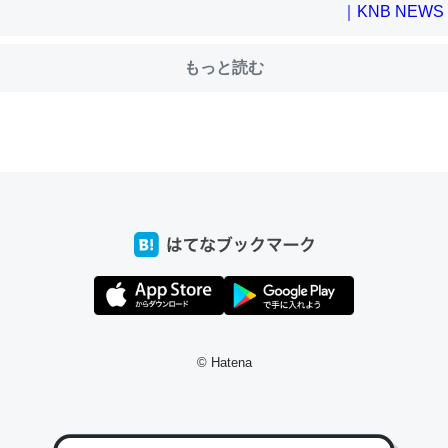
choを実家に置いて４年。でたまに覗いてる。ぼちぼちRingも置こう
もっと読む
、Googleマップで位置情報を共有してる。電池残量や充電中かが分か
きてるなって分かる。
INEするくらいだった遠方の父67歳と僕。ITツール導入でコミュニケーションが劇
ni by LIFULL介護
じ理由でEcho Show 8を設定中でした。PrimeとかSpotifyを支払
生で親と会える残り時間を日数にすると1週間とかの人が多いそうだけ
00倍以上に伸ばす効果があるはず……
INEするくらいだった遠方の父67歳と僕。ITツール導入でコミュニケーションが劇
© Hatena
ni by LIFULL介護