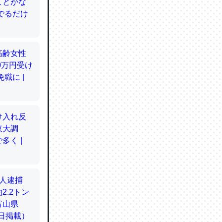
てるので
使わずキ
…。腹足