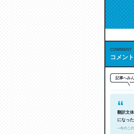
COMMENT
これは名
コメント
もお勧め。自
─今のこの
記事へみ
翻訳文体
になった
─今のこの