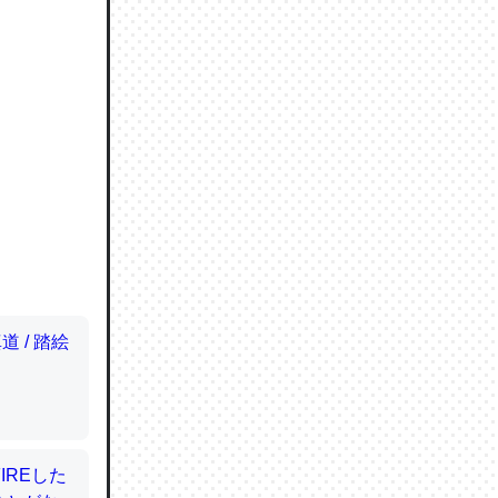
ので貴重
064121
ずっと前
ど分かり
分はエビ