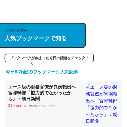
何気にChatGPTの仕組み、特に「トークン」について解
説してる記事が少ないので貴重な良記事。/続編来た
https://isobe324649.hatenablog.com/entry/2023/03/27
HOT ENTRY
人気ブックマークで知る
/064121
─GPTの仕組みと限界についての考察（１） - conceptualization
ブックマークが集まった今日の話題をチェック！
今日8/7(金)のブックマーク人気記事
これは良記事。32768トークンだと英語小説100ページ分
エース級の財務官僚が異例転出へ
くらい。小説でいう「ずっと前の伏線」は回収されないけ
官邸幹部「協力的でなかったか
ど、短期記憶というには多い分量。進化すればするほど分
ら」：朝日新聞
かりやすく強くなりそう
310 users
www.asahi.com
─GPTの仕組みと限界についての考察（１） - conceptualization