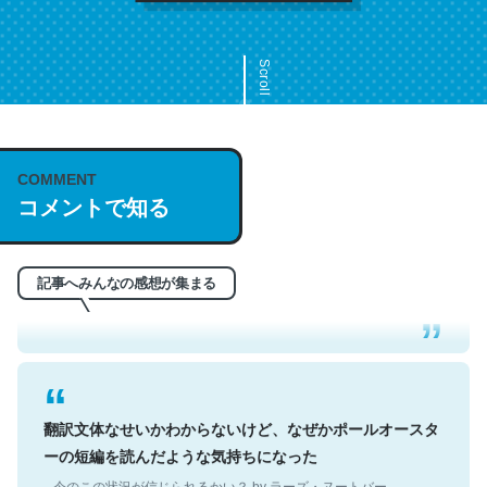
Scroll
COMMENT
これは名文。彼はとてもクレバーなんだろうなと凄く思
コメントで知る
う。英語少しでも読める人は原文もお勧め。自分はこの流
れ好き。Let’s Fucking Go. Then Covid hit. Shit.
─今のこの状況が信じられるかい？ by ラーズ・ヌートバー
記事へみんなの感想が集まる
翻訳文体なせいかわからないけど、なぜかポールオースタ
ーの短編を読んだような気持ちになった
─今のこの状況が信じられるかい？ by ラーズ・ヌートバー