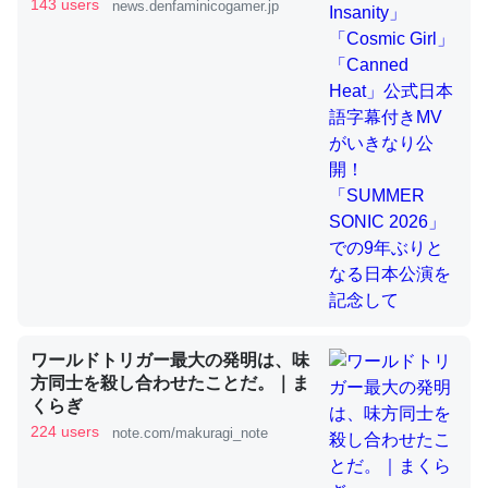
きMVがいきなり公開！「SUMMER
143 users
news.denfaminicogamer.jp
SONIC 2026」での9年ぶりとなる日
本公演を記念して
これを元に考えるとカルシウムを大量に使う脊椎動物と貝
類は苦労してるんだな…。腹足類だと殻を無くしてナメク
ジになったり努力してるし。
─ニュース :: 【研究発表】昆虫学の大問題＝「昆虫はなぜ海にいな
いのか」に関する新仮説
ウチもEchoを実家に置いて４年。でたまに覗いてる。ぼ
ちぼちRingも置こうかと画策中。あと、Googleマップで
ワールドトリガー最大の発明は、味
位置情報を共有してる。電池残量や充電中かが分かるので
方同士を殺し合わせたことだ。｜ま
これ見て生きてるなって分かる。
くらぎ
─たまにLINEするくらいだった遠方の父67歳と僕。ITツール導入で
224 users
note.com/makuragi_note
コミュニケーションが劇的に変化した｜tayorini by LIFULL介護