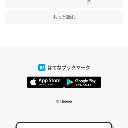
もっと読む
ちょうど同じ理由でEcho Show 8を設定中でした。Prime
とかSpotifyを支払う孝行もできる。一生で親と会える残
り時間を日数にすると1週間とかの人が多いそうだけど、
それを実質100倍以上に伸ばす効果があるはず……
─たまにLINEするくらいだった遠方の父67歳と僕。ITツール導入で
コミュニケーションが劇的に変化した｜tayorini by LIFULL介護
私も3年前ぐらいに祖母の家に設置した。ポケットWifiみ
© Hatena
たいなのでネット環境作ったけどAlexaしか使わないので
回線代ほとんどかからないですよ。参考：
https://toyoshi.hatenablog.com/entry/2019/05/15/1805
34