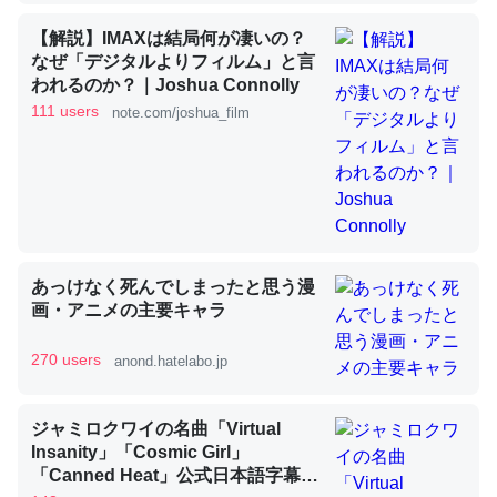
【解説】IMAXは結局何が凄いの？
なぜ「デジタルよりフィルム」と言
昆虫ってカルシウム少ないのか。知らんかった。調べたら
われるのか？｜Joshua Connolly
コオロギのカルシウム分はエビの600分の1程度。
111 users
note.com/joshua_film
─ニュース :: 【研究発表】昆虫学の大問題＝「昆虫はなぜ海にいな
いのか」に関する新仮説
あっけなく死んでしまったと思う漫
論文では「淡水はカルシウムも酸素も不足してて両方に不
画・アニメの主要キャラ
利だから両方が拮抗してるのでは」とあって面白い。海に
いる鋏角類（カブトガニ・ウミグモ）はカルシウムを使わ
270 users
anond.hatelabo.jp
ずキチンを強化してる筈だが、酵素が違うのか？
─ニュース :: 【研究発表】昆虫学の大問題＝「昆虫はなぜ海にいな
ジャミロクワイの名曲「Virtual
いのか」に関する新仮説
Insanity」「Cosmic Girl」
「Canned Heat」公式日本語字幕付