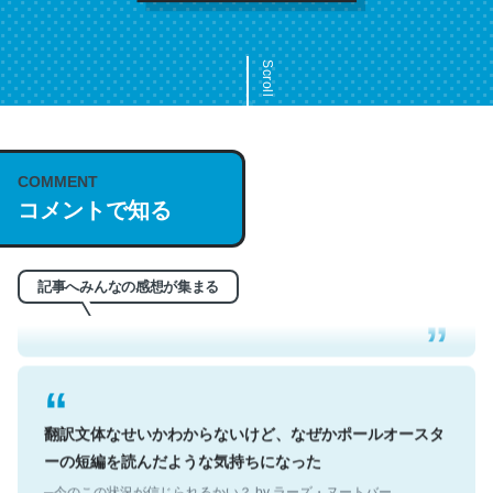
Scroll
COMMENT
これは名文。彼はとてもクレバーなんだろうなと凄く思
コメントで知る
う。英語少しでも読める人は原文もお勧め。自分はこの流
れ好き。Let’s Fucking Go. Then Covid hit. Shit.
─今のこの状況が信じられるかい？ by ラーズ・ヌートバー
記事へみんなの感想が集まる
翻訳文体なせいかわからないけど、なぜかポールオースタ
ーの短編を読んだような気持ちになった
─今のこの状況が信じられるかい？ by ラーズ・ヌートバー