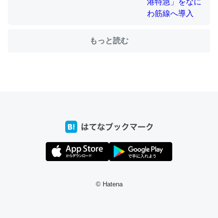
もっと読む
ちょうど同じ理由でEcho Show 8を設定中でした。Prime
とかSpotifyを支払う孝行もできる。一生で親と会える残
り時間を日数にすると1週間とかの人が多いそうだけど、
それを実質100倍以上に伸ばす効果があるはず……
─たまにLINEするくらいだった遠方の父67歳と僕。ITツール導入で
コミュニケーションが劇的に変化した｜tayorini by LIFULL介護
私も3年前ぐらいに祖母の家に設置した。ポケットWifiみ
たいなのでネット環境作ったけどAlexaしか使わないので
© Hatena
回線代ほとんどかからないですよ。参考：
https://toyoshi.hatenablog.com/entry/2019/05/15/1805
34