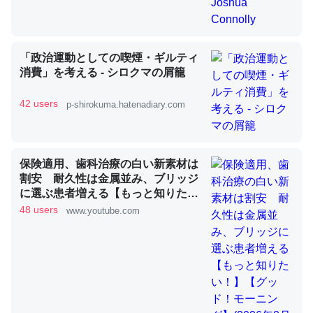
昆虫ってカルシウム少ないのか。知らんかった。調べたら
「政治運動としての喫煙・ギルティ
コオロギのカルシウム分はエビの600分の1程度。
消費」を考える - シロクマの屑籠
─ニュース :: 【研究発表】昆虫学の大問題＝「昆虫はなぜ海にいな
いのか」に関する新仮説
42 users
p-shirokuma.hatenadiary.com
保険適用、歯科治療の白い新素材は
割安 耐久性は金属並み、ブリッジ
論文では「淡水はカルシウムも酸素も不足してて両方に不
に選ぶ患者増える【もっと知りた
利だから両方が拮抗してるのでは」とあって面白い。海に
い！】【グッド！モーニング】
48 users
www.youtube.com
いる鋏角類（カブトガニ・ウミグモ）はカルシウムを使わ
(2026年8月3日)
ずキチンを強化してる筈だが、酵素が違うのか？
─ニュース :: 【研究発表】昆虫学の大問題＝「昆虫はなぜ海にいな
いのか」に関する新仮説