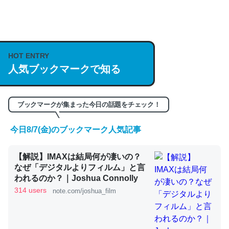
何気にChatGPTの仕組み、特に「トークン」について解
説してる記事が少ないので貴重な良記事。/続編来た
https://isobe324649.hatenablog.com/entry/2023/03/27
HOT ENTRY
/064121
人気ブックマークで知る
─GPTの仕組みと限界についての考察（１） - conceptualization
ブックマークが集まった今日の話題をチェック！
今日8/7(金)のブックマーク人気記事
これは良記事。32768トークンだと英語小説100ページ分
【解説】IMAXは結局何が凄いの？
くらい。小説でいう「ずっと前の伏線」は回収されないけ
なぜ「デジタルよりフィルム」と言
ど、短期記憶というには多い分量。進化すればするほど分
われるのか？｜Joshua Connolly
かりやすく強くなりそう
314 users
note.com/joshua_film
─GPTの仕組みと限界についての考察（１） - conceptualization