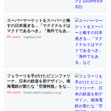
これを元に考えるとカルシウムを大量に使う脊椎動物と貝
スーパーマーケットをスーパーと略
類は苦労してるんだな…。腹足類だと殻を無くしてナメク
すの日本過ぎる…「マクドナルドは
ジになったり努力してるし。
マクドであるべき」「海外でもあ
─ニュース :: 【研究発表】昆虫学の大問題＝「昆虫はなぜ海にいな
る」など
85 users
togetter.com
いのか」に関する新仮説
ウチもEchoを実家に置いて４年。でたまに覗いてる。ぼ
フェラーリを手がけたピニンファリ
ちぼちRingも置こうかと画策中。あと、Googleマップで
ーナ、日本の鉄道を初デザイン。南
位置情報を共有してる。電池残量や充電中かが分かるので
海電鉄が新たな「空港特急」をなに
これ見て生きてるなって分かる。
わ筋線へ導入
44 users
travel.watch.impress.co.jp
─たまにLINEするくらいだった遠方の父67歳と僕。ITツール導入で
コミュニケーションが劇的に変化した｜tayorini by LIFULL介護