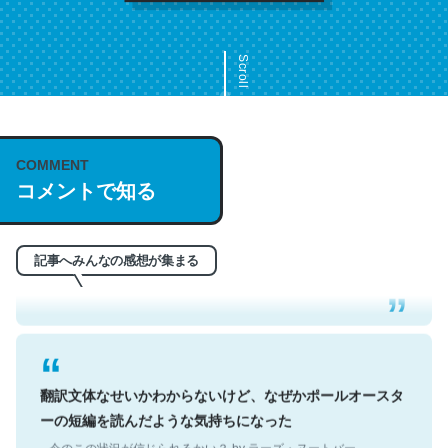
Scroll
COMMENT
これは名文。彼はとてもクレバーなんだろうなと凄く思
コメントで知る
う。英語少しでも読める人は原文もお勧め。自分はこの流
れ好き。Let’s Fucking Go. Then Covid hit. Shit.
─今のこの状況が信じられるかい？ by ラーズ・ヌートバー
記事へみんなの感想が集まる
翻訳文体なせいかわからないけど、なぜかポールオースタ
ーの短編を読んだような気持ちになった
─今のこの状況が信じられるかい？ by ラーズ・ヌートバー