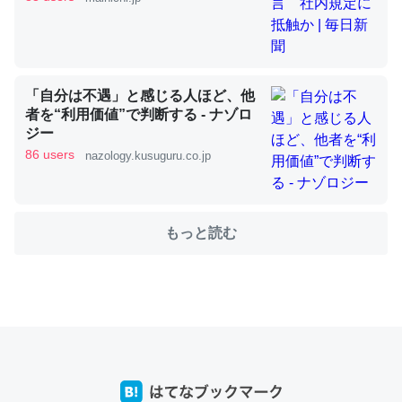
これを元に考えるとカルシウムを大量に使う脊椎動物と貝
類は苦労してるんだな…。腹足類だと殻を無くしてナメク
「自分は不遇」と感じる人ほど、他
ジになったり努力してるし。
者を“利用価値”で判断する - ナゾロ
─ニュース :: 【研究発表】昆虫学の大問題＝「昆虫はなぜ海にいな
ジー
いのか」に関する新仮説
86 users
nazology.kusuguru.co.jp
もっと読む
ウチもEchoを実家に置いて４年。でたまに覗いてる。ぼ
ちぼちRingも置こうかと画策中。あと、Googleマップで
位置情報を共有してる。電池残量や充電中かが分かるので
これ見て生きてるなって分かる。
─たまにLINEするくらいだった遠方の父67歳と僕。ITツール導入で
コミュニケーションが劇的に変化した｜tayorini by LIFULL介護