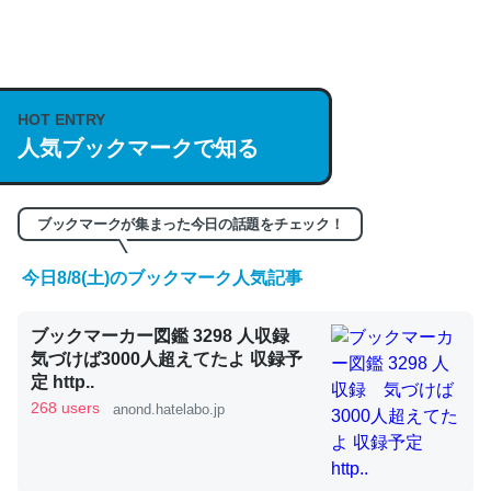
何気にChatGPTの仕組み、特に「トークン」について解
説してる記事が少ないので貴重な良記事。/続編来た
https://isobe324649.hatenablog.com/entry/2023/03/27
HOT ENTRY
人気ブックマークで知る
/064121
─GPTの仕組みと限界についての考察（１） - conceptualization
ブックマークが集まった今日の話題をチェック！
今日8/8(土)のブックマーク人気記事
これは良記事。32768トークンだと英語小説100ページ分
ブックマーカー図鑑 3298 人収録
くらい。小説でいう「ずっと前の伏線」は回収されないけ
気づけば3000人超えてたよ 収録予
ど、短期記憶というには多い分量。進化すればするほど分
定 http..
かりやすく強くなりそう
268 users
anond.hatelabo.jp
─GPTの仕組みと限界についての考察（１） - conceptualization