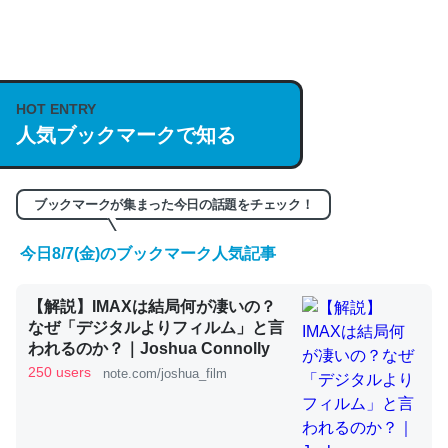
何気にChatGPTの仕組み、特に「トークン」について解
説してる記事が少ないので貴重な良記事。/続編来た
HOT ENTRY
https://isobe324649.hatenablog.com/entry/2023/03/27
人気ブックマークで知る
/064121
─GPTの仕組みと限界についての考察（１） - conceptualization
ブックマークが集まった今日の話題をチェック！
今日8/7(金)のブックマーク人気記事
これは良記事。32768トークンだと英語小説100ページ分
【解説】IMAXは結局何が凄いの？
くらい。小説でいう「ずっと前の伏線」は回収されないけ
なぜ「デジタルよりフィルム」と言
ど、短期記憶というには多い分量。進化すればするほど分
われるのか？｜Joshua Connolly
かりやすく強くなりそう
250 users
note.com/joshua_film
─GPTの仕組みと限界についての考察（１） - conceptualization