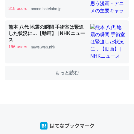
318 users
anond.hatelabo.jp
これを元に考えるとカルシウムを大量に使う脊椎動物と貝
熊本 八代 地震の瞬間 手術室は緊迫
類は苦労してるんだな…。腹足類だと殻を無くしてナメク
した状況に…【動画】 | NHKニュー
ジになったり努力してるし。
ス
─ニュース :: 【研究発表】昆虫学の大問題＝「昆虫はなぜ海にいな
196 users
news.web.nhk
いのか」に関する新仮説
もっと読む
ウチもEchoを実家に置いて４年。でたまに覗いてる。ぼ
ちぼちRingも置こうかと画策中。あと、Googleマップで
位置情報を共有してる。電池残量や充電中かが分かるので
これ見て生きてるなって分かる。
─たまにLINEするくらいだった遠方の父67歳と僕。ITツール導入で
コミュニケーションが劇的に変化した｜tayorini by LIFULL介護