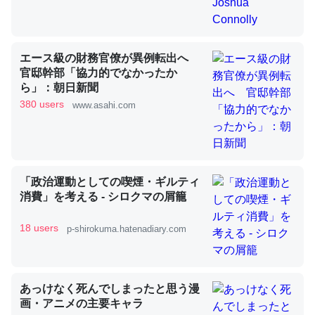
昆虫ってカルシウム少ないのか。知らんかった。調べたら
エース級の財務官僚が異例転出へ
コオロギのカルシウム分はエビの600分の1程度。
官邸幹部「協力的でなかったか
ら」：朝日新聞
─ニュース :: 【研究発表】昆虫学の大問題＝「昆虫はなぜ海にいな
いのか」に関する新仮説
380 users
www.asahi.com
「政治運動としての喫煙・ギルティ
論文では「淡水はカルシウムも酸素も不足してて両方に不
消費」を考える - シロクマの屑籠
利だから両方が拮抗してるのでは」とあって面白い。海に
いる鋏角類（カブトガニ・ウミグモ）はカルシウムを使わ
18 users
p-shirokuma.hatenadiary.com
ずキチンを強化してる筈だが、酵素が違うのか？
─ニュース :: 【研究発表】昆虫学の大問題＝「昆虫はなぜ海にいな
いのか」に関する新仮説
あっけなく死んでしまったと思う漫
画・アニメの主要キャラ