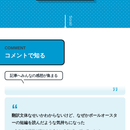
Scroll
COMMENT
これは名文。彼はとてもクレバーなんだろうなと凄く思
コメントで知る
う。英語少しでも読める人は原文もお勧め。自分はこの流
れ好き。Let’s Fucking Go. Then Covid hit. Shit.
記事へみんなの感想が集まる
─今のこの状況が信じられるかい？ by ラーズ・ヌートバー
翻訳文体なせいかわからないけど、なぜかポールオースタ
ーの短編を読んだような気持ちになった
─今のこの状況が信じられるかい？ by ラーズ・ヌートバー