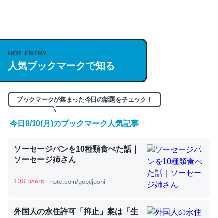
何気にChatGPTの仕組み、特に「トークン」について解
説してる記事が少ないので貴重な良記事。/続編来た
HOT ENTRY
https://isobe324649.hatenablog.com/entry/2023/03/27
人気ブックマークで知る
/064121
─GPTの仕組みと限界についての考察（１） - conceptualization
ブックマークが集まった今日の話題をチェック！
今日8/10(月)のブックマーク人気記事
これは良記事。32768トークンだと英語小説100ページ分
ソーセージパンを10種類食べた話｜
くらい。小説でいう「ずっと前の伏線」は回収されないけ
ソーセージ姉さん
ど、短期記憶というには多い分量。進化すればするほど分
かりやすく強くなりそう
106 users
note.com/goodjoshi
─GPTの仕組みと限界についての考察（１） - conceptualization
外国人の永住許可「抑止」案は「生