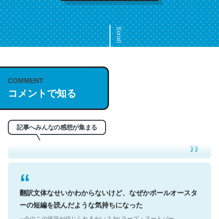
Scroll
COMMENT
これは名文。彼はとてもクレバーなんだろうなと凄く思
コメントで知る
う。英語少しでも読める人は原文もお勧め。自分はこの流
れ好き。Let’s Fucking Go. Then Covid hit. Shit.
─今のこの状況が信じられるかい？ by ラーズ・ヌートバー
記事へみんなの感想が集まる
翻訳文体なせいかわからないけど、なぜかポールオースタ
ーの短編を読んだような気持ちになった
─今のこの状況が信じられるかい？ by ラーズ・ヌートバー