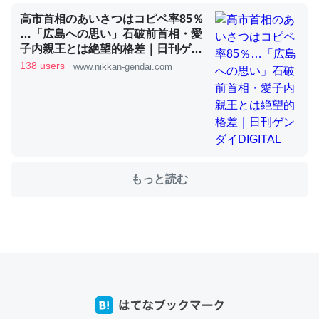
高市首相のあいさつはコピペ率85％
…「広島への思い」石破前首相・愛
これを元に考えるとカルシウムを大量に使う脊椎動物と貝
子内親王とは絶望的格差｜日刊ゲン
ダイDIGITAL
類は苦労してるんだな…。腹足類だと殻を無くしてナメク
138 users
www.nikkan-gendai.com
ジになったり努力してるし。
─ニュース :: 【研究発表】昆虫学の大問題＝「昆虫はなぜ海にいな
いのか」に関する新仮説
もっと読む
ウチもEchoを実家に置いて４年。でたまに覗いてる。ぼ
ちぼちRingも置こうかと画策中。あと、Googleマップで
位置情報を共有してる。電池残量や充電中かが分かるので
これ見て生きてるなって分かる。
─たまにLINEするくらいだった遠方の父67歳と僕。ITツール導入で
コミュニケーションが劇的に変化した｜tayorini by LIFULL介護