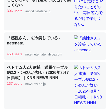
しくない..
306 users
anond.hatelabo.jp
昆虫ってカルシウム少ないのか。知らんかった。調べたら
コオロギのカルシウム分はエビの600分の1程度。
─ニュース :: 【研究発表】昆虫学の大問題＝「昆虫はなぜ海にいな
いのか」に関する新仮説
「感性さん」を冷笑している -
netenete.
450 users
nete-nete.hatenablog.com
論文では「淡水はカルシウムも酸素も不足してて両方に不
ベトナム人2人逮捕 送電ケーブル
利だから両方が拮抗してるのでは」とあって面白い。海に
約2.2トン盗んだ疑い（2026年8月7
日掲載）｜KNB NEWS NNN
いる鋏角類（カブトガニ・ウミグモ）はカルシウムを使わ
137 users
news.ntv.co.jp
ずキチンを強化してる筈だが、酵素が違うのか？
─ニュース :: 【研究発表】昆虫学の大問題＝「昆虫はなぜ海にいな
いのか」に関する新仮説