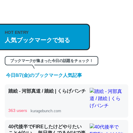
何気にChatGPTの仕組み、特に「トークン」について解
説してる記事が少ないので貴重な良記事。/続編来た
https://isobe324649.hatenablog.com/entry/2023/03/27
HOT ENTRY
/064121
人気ブックマークで知る
─GPTの仕組みと限界についての考察（１） - conceptualization
ブックマークが集まった今日の話題をチェック！
今日8/7(金)のブックマーク人気記事
これは良記事。32768トークンだと英語小説100ページ分
踏絵 - 河部真道 / 踏絵 | くらげバンチ
くらい。小説でいう「ずっと前の伏線」は回収されないけ
ど、短期記憶というには多い分量。進化すればするほど分
かりやすく強くなりそう
363 users
kuragebunch.com
─GPTの仕組みと限界についての考察（１） - conceptualization
40代後半でFIREしたけどやりたい
ことがない。 毎日遊んでるだけで楽