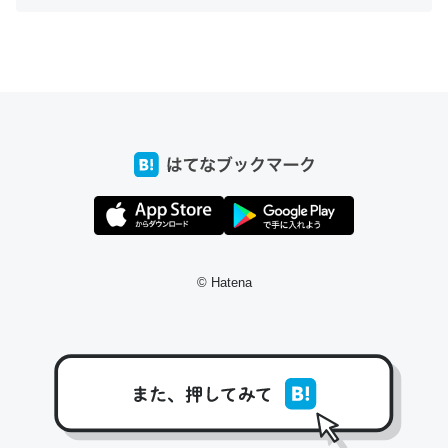
ちょうど同じ理由でEcho Show 8を設定中でした。Prime
とかSpotifyを支払う孝行もできる。一生で親と会える残
り時間を日数にすると1週間とかの人が多いそうだけど、
それを実質100倍以上に伸ばす効果があるはず……
─たまにLINEするくらいだった遠方の父67歳と僕。ITツール導入で
コミュニケーションが劇的に変化した｜tayorini by LIFULL介護
© Hatena
私も3年前ぐらいに祖母の家に設置した。ポケットWifiみ
たいなのでネット環境作ったけどAlexaしか使わないので
回線代ほとんどかからないですよ。参考：
https://toyoshi.hatenablog.com/entry/2019/05/15/1805
34
─たまにLINEするくらいだった遠方の父67歳と僕。ITツール導入で
コミュニケーションが劇的に変化した｜tayorini by LIFULL介護