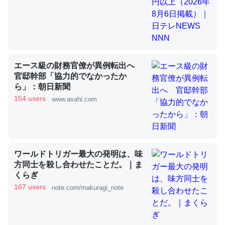
昆虫ってカルシウム少ないのか。知らんかった。調べたら
コオロギのカルシウム分はエビの600分の1程度。
─ニュース :: 【研究発表】昆虫学の大問題＝「昆虫はなぜ海にいな
いのか」に関する新仮説
エース級の財務官僚が異例転出へ
官邸幹部「協力的でなかったか
ら」：朝日新聞
154 users
www.asahi.com
論文では「淡水はカルシウムも酸素も不足してて両方に不
利だから両方が拮抗してるのでは」とあって面白い。海に
いる鋏角類（カブトガニ・ウミグモ）はカルシウムを使わ
ワールドトリガー最大の発明は、味
ずキチンを強化してる筈だが、酵素が違うのか？
方同士を殺し合わせたことだ。｜ま
─ニュース :: 【研究発表】昆虫学の大問題＝「昆虫はなぜ海にいな
くらぎ
いのか」に関する新仮説
167 users
note.com/makuragi_note