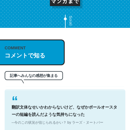
Scroll
これは名文。彼はとてもクレバーなんだろうなと凄く思
COMMENT
う。英語少しでも読める人は原文もお勧め。自分はこの流
コメントで知る
れ好き。Let’s Fucking Go. Then Covid hit. Shit.
─今のこの状況が信じられるかい？ by ラーズ・ヌートバー
記事へみんなの感想が集まる
翻訳文体なせいかわからないけど、なぜかポールオースタ
ーの短編を読んだような気持ちになった
─今のこの状況が信じられるかい？ by ラーズ・ヌートバー