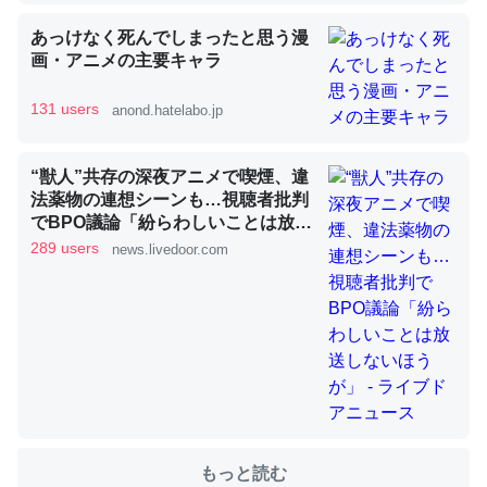
あっけなく死んでしまったと思う漫
これを元に考えるとカルシウムを大量に使う脊椎動物と貝
画・アニメの主要キャラ
類は苦労してるんだな…。腹足類だと殻を無くしてナメク
ジになったり努力してるし。
131 users
anond.hatelabo.jp
─ニュース :: 【研究発表】昆虫学の大問題＝「昆虫はなぜ海にいな
いのか」に関する新仮説
“獣人”共存の深夜アニメで喫煙、違
法薬物の連想シーンも…視聴者批判
でBPO議論「紛らわしいことは放送
しないほうが」 - ライブドアニュー
289 users
news.livedoor.com
ス
ウチもEchoを実家に置いて４年。でたまに覗いてる。ぼ
ちぼちRingも置こうかと画策中。あと、Googleマップで
位置情報を共有してる。電池残量や充電中かが分かるので
これ見て生きてるなって分かる。
─たまにLINEするくらいだった遠方の父67歳と僕。ITツール導入で
コミュニケーションが劇的に変化した｜tayorini by LIFULL介護
もっと読む