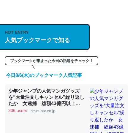
何気にChatGPTの仕組み、特に「トークン」について解
説してる記事が少ないので貴重な良記事。/続編来た
https://isobe324649.hatenablog.com/entry/2023/03/27
/064121
HOT ENTRY
人気ブックマークで知る
─GPTの仕組みと限界についての考察（１） - conceptualization
ブックマークが集まった今日の話題をチェック！
今日8/6(木)のブックマーク人気記事
これは良記事。32768トークンだと英語小説100ページ分
くらい。小説でいう「ずっと前の伏線」は回収されないけ
少年ジャンプの人気マンガグッズ
ど、短期記憶というには多い分量。進化すればするほど分
を“大量注文しキャンセル”繰り返し
かりやすく強くなりそう
たか 女逮捕 総額43億円以上
─GPTの仕組みと限界についての考察（１） - conceptualization
（2026年8月6日掲載）｜日テレ
336 users
news.ntv.co.jp
NEWS NNN