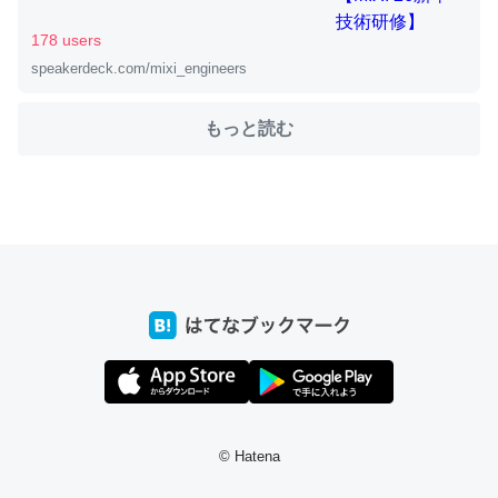
178 users
speakerdeck.com/mixi_engineers
ちょうど同じ理由でEcho Show 8を設定中でした。Prime
とかSpotifyを支払う孝行もできる。一生で親と会える残
もっと読む
り時間を日数にすると1週間とかの人が多いそうだけど、
それを実質100倍以上に伸ばす効果があるはず……
─たまにLINEするくらいだった遠方の父67歳と僕。ITツール導入で
コミュニケーションが劇的に変化した｜tayorini by LIFULL介護
私も3年前ぐらいに祖母の家に設置した。ポケットWifiみ
たいなのでネット環境作ったけどAlexaしか使わないので
回線代ほとんどかからないですよ。参考：
https://toyoshi.hatenablog.com/entry/2019/05/15/1805
© Hatena
34
─たまにLINEするくらいだった遠方の父67歳と僕。ITツール導入で