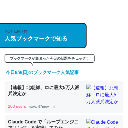
何気にChatGPTの仕組み、特に「トークン」について解
説してる記事が少ないので貴重な良記事。/続編来た
https://isobe324649.hatenablog.com/entry/2023/03/27
HOT ENTRY
/064121
人気ブックマークで知る
─GPTの仕組みと限界についての考察（１） - conceptualization
ブックマークが集まった今日の話題をチェック！
今日8/9(日)のブックマーク人気記事
これは良記事。32768トークンだと英語小説100ページ分
くらい。小説でいう「ずっと前の伏線」は回収されないけ
【速報】北朝鮮、ロに最大5万人派
ど、短期記憶というには多い分量。進化すればするほど分
兵決定か
かりやすく強くなりそう
208 users
www.47news.jp
─GPTの仕組みと限界についての考察（１） - conceptualization
Claude Code で「ループエンジニ
アリング」を実践してみた