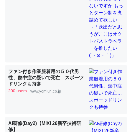
これを元に考えるとカルシウムを大量に使う脊椎動物と貝
類は苦労してるんだな…。腹足類だと殻を無くしてナメク
ジになったり努力してるし。
─ニュース :: 【研究発表】昆虫学の大問題＝「昆虫はなぜ海にいな
いのか」に関する新仮説
ファン付き作業服着用の５０代男
性、熱中症の疑いで死亡…スポーツ
ウチもEchoを実家に置いて４年。でたまに覗いてる。ぼ
ドリンクも持参
ちぼちRingも置こうかと画策中。あと、Googleマップで
200 users
www.yomiuri.co.jp
位置情報を共有してる。電池残量や充電中かが分かるので
これ見て生きてるなって分かる。
─たまにLINEするくらいだった遠方の父67歳と僕。ITツール導入で
コミュニケーションが劇的に変化した｜tayorini by LIFULL介護
AI研修(Day2)【MIXI 26新卒技術研
修】