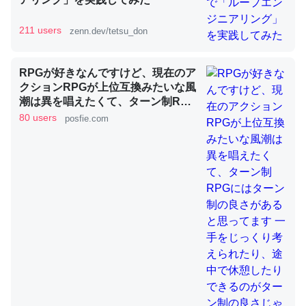
211 users
zenn.dev/tetsu_don
昆虫ってカルシウム少ないのか。知らんかった。調べたら
コオロギのカルシウム分はエビの600分の1程度。
RPGが好きなんですけど、現在のア
─ニュース :: 【研究発表】昆虫学の大問題＝「昆虫はなぜ海にいな
いのか」に関する新仮説
クションRPGが上位互換みたいな風
潮は異を唱えたくて、ターン制RPG
にはターン制の良さがあると思って
80 users
posfie.com
ます 一手をじっくり考えられたり、
途中で休憩したりできるのがターン
制の良さじゃないですか もっとター
論文では「淡水はカルシウムも酸素も不足してて両方に不
ン制を煮詰めて欲しい→「既出だと
思うがここはオクトパストラベラー
利だから両方が拮抗してるのでは」とあって面白い。海に
を推したい(´・ω・｀)」
いる鋏角類（カブトガニ・ウミグモ）はカルシウムを使わ
ずキチンを強化してる筈だが、酵素が違うのか？
─ニュース :: 【研究発表】昆虫学の大問題＝「昆虫はなぜ海にいな
いのか」に関する新仮説