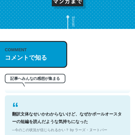
Scroll
これは名文。彼はとてもクレバーなんだろうなと凄く思
COMMENT
う。英語少しでも読める人は原文もお勧め。自分はこの流
コメントで知る
れ好き。Let’s Fucking Go. Then Covid hit. Shit.
─今のこの状況が信じられるかい？ by ラーズ・ヌートバー
記事へみんなの感想が集まる
翻訳文体なせいかわからないけど、なぜかポールオースタ
ーの短編を読んだような気持ちになった
─今のこの状況が信じられるかい？ by ラーズ・ヌートバー