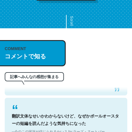
Scroll
COMMENT
これは名文。彼はとてもクレバーなんだろうなと凄く思
コメントで知る
う。英語少しでも読める人は原文もお勧め。自分はこの流
れ好き。Let’s Fucking Go. Then Covid hit. Shit.
─今のこの状況が信じられるかい？ by ラーズ・ヌートバー
記事へみんなの感想が集まる
翻訳文体なせいかわからないけど、なぜかポールオースタ
ーの短編を読んだような気持ちになった
─今のこの状況が信じられるかい？ by ラーズ・ヌートバー