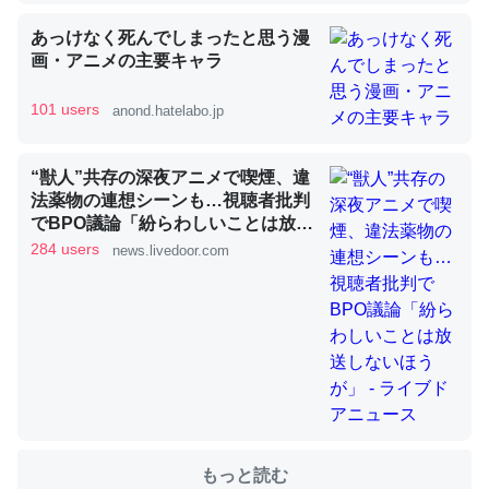
あっけなく死んでしまったと思う漫
画・アニメの主要キャラ
これを元に考えるとカルシウムを大量に使う脊椎動物と貝
類は苦労してるんだな…。腹足類だと殻を無くしてナメク
101 users
anond.hatelabo.jp
ジになったり努力してるし。
─ニュース :: 【研究発表】昆虫学の大問題＝「昆虫はなぜ海にいな
いのか」に関する新仮説
“獣人”共存の深夜アニメで喫煙、違
法薬物の連想シーンも…視聴者批判
でBPO議論「紛らわしいことは放送
しないほうが」 - ライブドアニュー
284 users
news.livedoor.com
ス
ウチもEchoを実家に置いて４年。でたまに覗いてる。ぼ
ちぼちRingも置こうかと画策中。あと、Googleマップで
位置情報を共有してる。電池残量や充電中かが分かるので
これ見て生きてるなって分かる。
─たまにLINEするくらいだった遠方の父67歳と僕。ITツール導入で
コミュニケーションが劇的に変化した｜tayorini by LIFULL介護
もっと読む