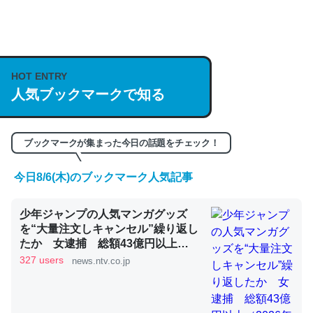
何気にChatGPTの仕組み、特に「トークン」について解
説してる記事が少ないので貴重な良記事。/続編来た
https://isobe324649.hatenablog.com/entry/2023/03/27
HOT ENTRY
/064121
人気ブックマークで知る
─GPTの仕組みと限界についての考察（１） - conceptualization
ブックマークが集まった今日の話題をチェック！
今日8/6(木)のブックマーク人気記事
これは良記事。32768トークンだと英語小説100ページ分
少年ジャンプの人気マンガグッズ
くらい。小説でいう「ずっと前の伏線」は回収されないけ
を“大量注文しキャンセル”繰り返し
ど、短期記憶というには多い分量。進化すればするほど分
たか 女逮捕 総額43億円以上
かりやすく強くなりそう
（2026年8月6日掲載）｜日テレ
327 users
news.ntv.co.jp
NEWS NNN
─GPTの仕組みと限界についての考察（１） - conceptualization