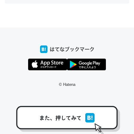
ちょうど同じ理由でEcho Show 8を設定中でした。Prime
とかSpotifyを支払う孝行もできる。一生で親と会える残
り時間を日数にすると1週間とかの人が多いそうだけど、
それを実質100倍以上に伸ばす効果があるはず……
─たまにLINEするくらいだった遠方の父67歳と僕。ITツール導入で
コミュニケーションが劇的に変化した｜tayorini by LIFULL介護
© Hatena
私も3年前ぐらいに祖母の家に設置した。ポケットWifiみ
たいなのでネット環境作ったけどAlexaしか使わないので
回線代ほとんどかからないですよ。参考：
https://toyoshi.hatenablog.com/entry/2019/05/15/1805
34