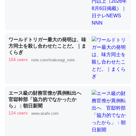
昆虫ってカルシウム少ないのか。知らんかった。調べたら
コオロギのカルシウム分はエビの600分の1程度。
─ニュース :: 【研究発表】昆虫学の大問題＝「昆虫はなぜ海にいな
ワールドトリガー最大の発明は、味
いのか」に関する新仮説
方同士を殺し合わせたことだ。｜ま
くらぎ
154 users
note.com/makuragi_note
論文では「淡水はカルシウムも酸素も不足してて両方に不
利だから両方が拮抗してるのでは」とあって面白い。海に
エース級の財務官僚が異例転出へ
いる鋏角類（カブトガニ・ウミグモ）はカルシウムを使わ
官邸幹部「協力的でなかったか
ずキチンを強化してる筈だが、酵素が違うのか？
ら」：朝日新聞
─ニュース :: 【研究発表】昆虫学の大問題＝「昆虫はなぜ海にいな
124 users
www.asahi.com
いのか」に関する新仮説