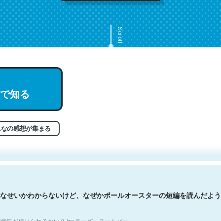
Scroll
で知る
文。彼はとてもクレバーなんだろうなと凄く思う。英語少しでも読める
分はこの流れ好き。Let’s Fucking Go. Then Covid hit. Shit.
状況が信じられるかい？ by ラーズ・ヌートバー
んなの感想が集まる
なせいかわからないけど、なぜかポールオースターの短編を読んだよう
状況が信じられるかい？ by ラーズ・ヌートバー