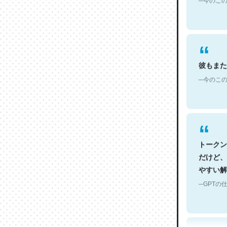
彼もまた
─今のこの
トークン
だけど、
やすい解
─GPTの仕