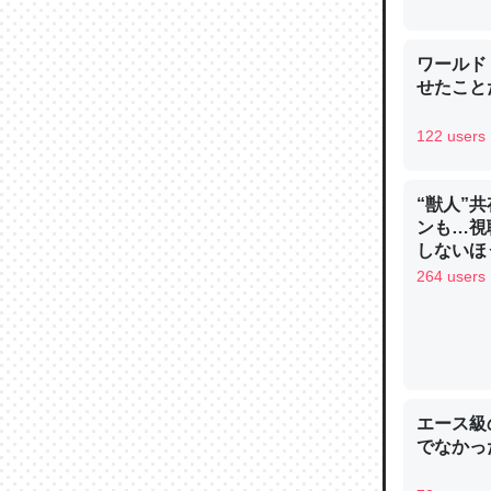
─ニュース
ワールド
せたこと
122 users
論文では
は」とあ
“獣人”
チンを強
ンも…視
─ニュース
しないほ
264 users
これを元
類だと殻
エース級
─ニュース
でなかっ