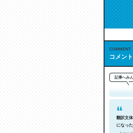
COMMENT
コメント
これは名
もお勧め。自
─今のこの
記事へみ
翻訳文体
になった
─今のこの