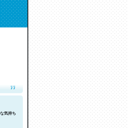
人は原文
な気持ち