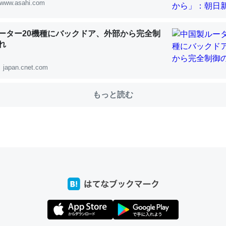
www.asahi.com
ーター20機種にバックドア、外部から完全制
choを実家に置いて４年。でたまに覗いてる。ぼちぼちRingも置こう
れ
、Googleマップで位置情報を共有してる。電池残量や充電中かが分か
きてるなって分かる。
japan.cnet.com
INEするくらいだった遠方の父67歳と僕。ITツール導入でコミュニケーションが劇
ni by LIFULL介護
もっと読む
じ理由でEcho Show 8を設定中でした。PrimeとかSpotifyを支払
生で親と会える残り時間を日数にすると1週間とかの人が多いそうだけ
00倍以上に伸ばす効果があるはず……
INEするくらいだった遠方の父67歳と僕。ITツール導入でコミュニケーションが劇
ni by LIFULL介護