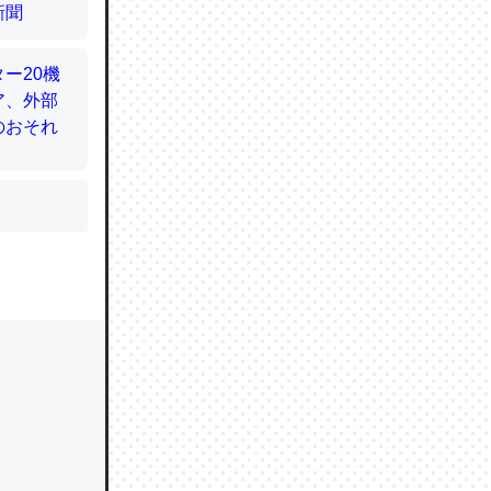
かと画策
るのでこ
的に変化し
う孝行もで
ど、それ
的に変化し