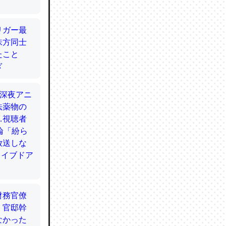
てるので
使わずキ
…。腹足