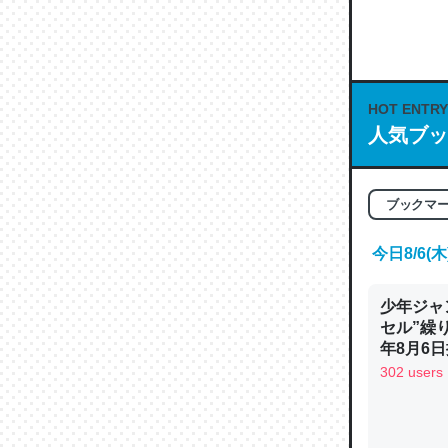
何気にC
な良記事。/続
─GPTの仕
HOT ENTRY
人気ブッ
これは良
ブックマ
の伏線」
やすく強
今日8/6
─GPTの仕
少年ジャ
セル”繰
年8月6日
302 users
昆虫って
の600