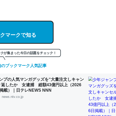
hatGPTの仕組み、特に「トークン」について解説してる記事が少ない
編来た https://isobe324649.hatenablog.com/entry/2023/03/27/
組みと限界についての考察（１） - conceptualization
クマークで知る
記事。32768トークンだと英語小説100ページ分くらい。小説でいう「
ークが集まった今日の話題をチェック！
は回収されないけど、短期記憶というには多い分量。進化すればするほ
くなりそう
(木)のブックマーク人気記事
組みと限界についての考察（１） - conceptualization
ンプの人気マンガグッズを“大量注文しキャン
り返したか 女逮捕 総額43億円以上（2026
掲載）｜日テレNEWS NNN
news.ntv.co.jp
カルシウム少ないのか。知らんかった。調べたらコオロギのカルシウム
分の1程度。