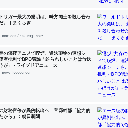
 :: 【研究発表】昆虫学の大問題＝「昆虫はなぜ海にいないのか」に関する新仮説
トリガー最大の発明は、味方同士を殺し合わ
だ。｜まくらぎ
note.com/makuragi_note
「淡水はカルシウムも酸素も不足してて両方に不利だから両方が拮抗し
って面白い。海にいる鋏角類（カブトガニ・ウミグモ）はカルシウムを
共存の深夜アニメで喫煙、違法薬物の連想シー
化してる筈だが、酵素が違うのか？
聴者批判でBPO議論「紛らわしいことは放送
 :: 【研究発表】昆虫学の大問題＝「昆虫はなぜ海にいないのか」に関する新仮説
うが」 - ライブドアニュース
news.livedoor.com
に考えるとカルシウムを大量に使う脊椎動物と貝類は苦労してるんだな
を無くしてナメクジになったり努力してるし。
の財務官僚が異例転出へ 官邸幹部「協力的
 :: 【研究発表】昆虫学の大問題＝「昆虫はなぜ海にいないのか」に関する新仮説
たから」：朝日新聞