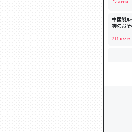
73 users
中国製ル
ウチもE
御のおそ
中。あと
れ見て生
211 users
─たまにL
た｜tayori
ちょうど同
きる。一
を実質1
─たまにL
た｜tayori