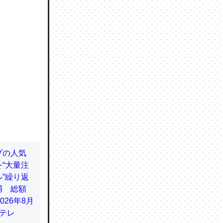
ので貴重
064121
ずっと前
ど分かり
分はエビ