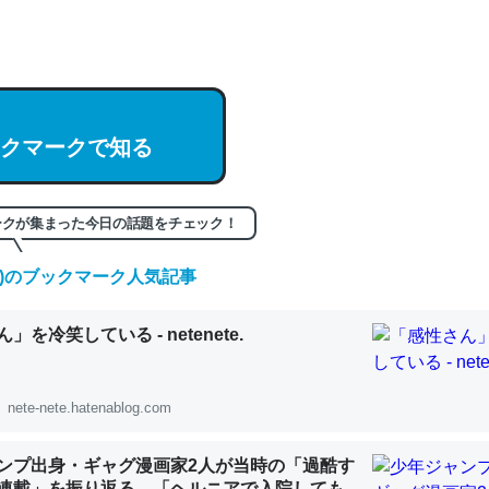
hatGPTの仕組み、特に「トークン」について解説してる記事が少ない
編来た https://isobe324649.hatenablog.com/entry/2023/03/27/
組みと限界についての考察（１） - conceptualization
クマークで知る
記事。32768トークンだと英語小説100ページ分くらい。小説でいう「
ークが集まった今日の話題をチェック！
は回収されないけど、短期記憶というには多い分量。進化すればするほ
くなりそう
(金)のブックマーク人気記事
組みと限界についての考察（１） - conceptualization
」を冷笑している - netenete.
nete-nete.hatenablog.com
カルシウム少ないのか。知らんかった。調べたらコオロギのカルシウム
ンプ出身・ギャグ漫画家2人が当時の「過酷す
分の1程度。
連載」を振り返る。「ヘルニアで入院しても