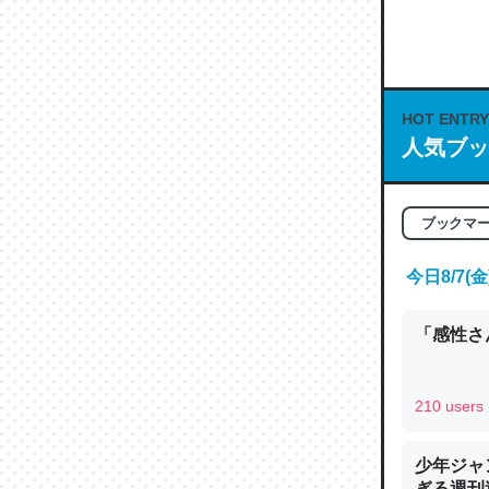
何気にC
な良記事。/続
─GPTの仕
HOT ENTRY
人気ブッ
これは良
ブックマ
の伏線」
やすく強
今日8/7
─GPTの仕
「感性さん
210 users
昆虫って
少年ジャ
の600
ぎる週刊