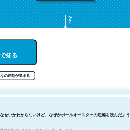
Scroll
で知る
文。彼はとてもクレバーなんだろうなと凄く思う。英語少しでも読める
分はこの流れ好き。Let’s Fucking Go. Then Covid hit. Shit.
状況が信じられるかい？ by ラーズ・ヌートバー
んなの感想が集まる
なせいかわからないけど、なぜかポールオースターの短編を読んだよう
状況が信じられるかい？ by ラーズ・ヌートバー