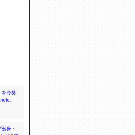
ので貴重
064121
ずっと前
ど分かり
分はエビ