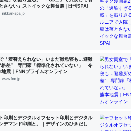
 :: 【研究発表】昆虫学の大問題＝「昆虫はなぜ海にいないのか」に関する新仮説
とさない」ストイックな舞台裏 | 日刊SPA!
nikkan-spa.jp
「淡水はカルシウムも酸素も不足してて両方に不利だから両方が拮抗し
って面白い。海にいる鋏角類（カブトガニ・ウミグモ）はカルシウムを
化してる筈だが、酵素が違うのか？
で「着替えられない」いまだ雑魚寝も…避難
 :: 【研究発表】昆虫学の大問題＝「昆虫はなぜ海にいないのか」に関する新仮説
“格差” 専門家「標準化されていない」 令
本地震｜FNNプライムオンライン
www.fnn.jp
に考えるとカルシウムを大量に使う脊椎動物と貝類は苦労してるんだな
を無くしてナメクジになったり努力してるし。
 :: 【研究発表】昆虫学の大問題＝「昆虫はなぜ海にいないのか」に関する新仮説
ト印刷とデジタルオフセット印刷とデジタル
ンデマンド印刷と。｜デザインのひきだし