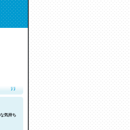
人は原文
な気持ち