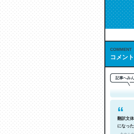
COMMENT
コメント
これは名
もお勧め。自
─今のこの
記事へみ
翻訳文体
になった
─今のこの