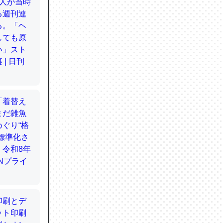
てるので
使わずキ
…。腹足