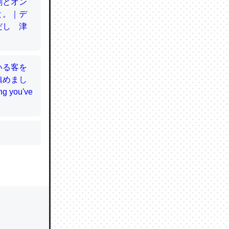
かと画策
るのでこ
的に変化し
う孝行もで
ど、それ
的に変化し