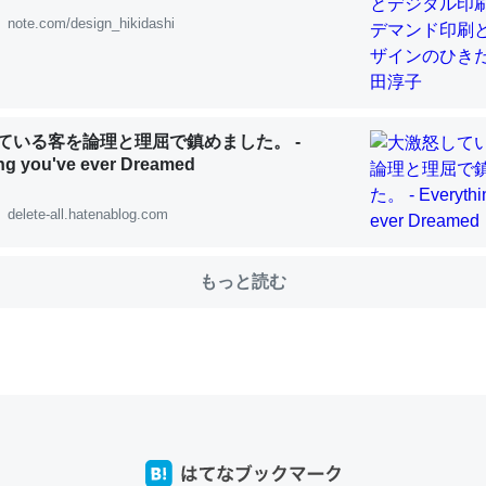
note.com/design_hikidashi
choを実家に置いて４年。でたまに覗いてる。ぼちぼちRingも置こう
、Googleマップで位置情報を共有してる。電池残量や充電中かが分か
ている客を論理と理屈で鎮めました。 -
きてるなって分かる。
ng you've ever Dreamed
INEするくらいだった遠方の父67歳と僕。ITツール導入でコミュニケーションが劇
ni by LIFULL介護
delete-all.hatenablog.com
もっと読む
じ理由でEcho Show 8を設定中でした。PrimeとかSpotifyを支払
生で親と会える残り時間を日数にすると1週間とかの人が多いそうだけ
00倍以上に伸ばす効果があるはず……
INEするくらいだった遠方の父67歳と僕。ITツール導入でコミュニケーションが劇
ni by LIFULL介護