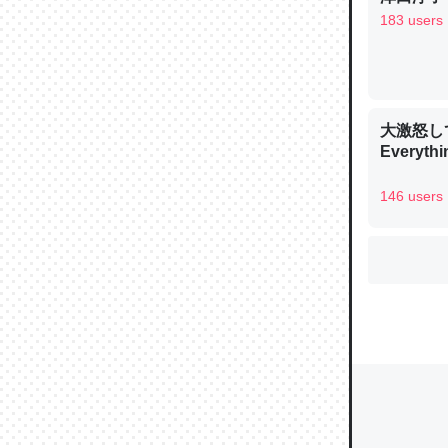
183 users
ウチもE
中。あと
大激怒し
れ見て生
Everythi
─たまにL
た｜tayori
146 users
ちょうど同
きる。一
を実質1
─たまにL
た｜tayori