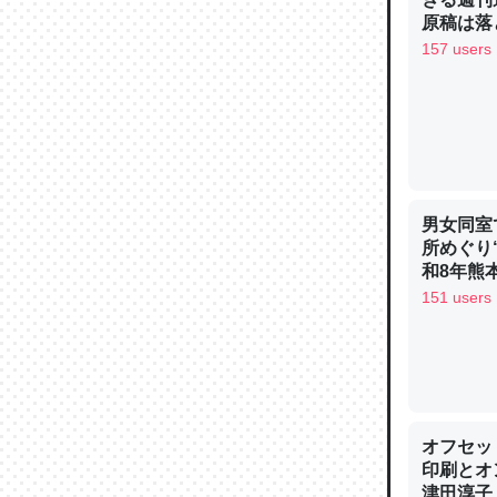
─ニュース
原稿は落
157 users
論文では
は」とあ
チンを強
男女同室
─ニュース
所めぐり
和8年熊
151 users
これを元
類だと殻
─ニュース
オフセッ
印刷とオ
津田淳子