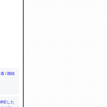
ので貴重
064121
ずっと前
ど分かり
分はエビ