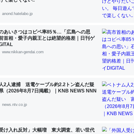
 :: 【研究発表】昆虫学の大問題＝「昆虫はなぜ海にいないのか」に関する新仮説
anond.hatelabo.jp
のあいさつはコピペ率85％…「広島への思
前首相・愛子内親王とは絶望的格差｜日刊ゲ
「淡水はカルシウムも酸素も不足してて両方に不利だから両方が拮抗し
ITAL
って面白い。海にいる鋏角類（カブトガニ・ウミグモ）はカルシウムを
www.nikkan-gendai.com
化してる筈だが、酵素が違うのか？
 :: 【研究発表】昆虫学の大問題＝「昆虫はなぜ海にいないのか」に関する新仮説
人2人逮捕 送電ケーブル約2.2トン盗んだ疑
（2026年8月7日掲載）｜KNB NEWS NNN
に考えるとカルシウムを大量に使う脊椎動物と貝類は苦労してるんだな
news.ntv.co.jp
を無くしてナメクジになったり努力してるし。
 :: 【研究発表】昆虫学の大問題＝「昆虫はなぜ海にいないのか」に関する新仮説
受け入れ反対」大幅増 東大調査、若い世代