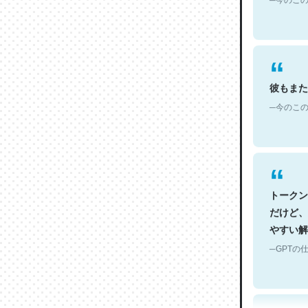
彼もまた
─今のこの
トークン
だけど、
やすい解
─GPTの仕