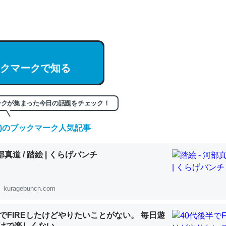
hatGPTの仕組み、特に「トークン」について解説してる記事が少ない
編来た https://isobe324649.hatenablog.com/entry/2023/03/27/
組みと限界についての考察（１） - conceptualization
クマークで知る
記事。32768トークンだと英語小説100ページ分くらい。小説でいう「
ークが集まった今日の話題をチェック！
は回収されないけど、短期記憶というには多い分量。進化すればするほ
くなりそう
(土)のブックマーク人気記事
組みと限界についての考察（１） - conceptualization
河部真道 / 踏絵 | くらげバンチ
kuragebunch.com
カルシウム少ないのか。知らんかった。調べたらコオロギのカルシウム
半でFIREしたけどやりたいことがない。 毎日遊
分の1程度。
けで楽しくない..