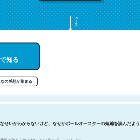
Scroll
で知る
文。彼はとてもクレバーなんだろうなと凄く思う。英語少しでも読める
分はこの流れ好き。Let’s Fucking Go. Then Covid hit. Shit.
状況が信じられるかい？ by ラーズ・ヌートバー
んなの感想が集まる
なせいかわからないけど、なぜかポールオースターの短編を読んだよう
状況が信じられるかい？ by ラーズ・ヌートバー