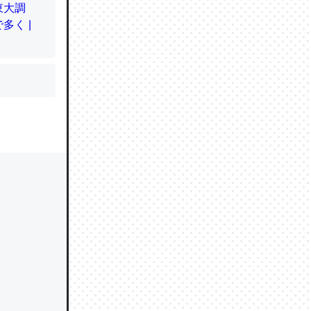
かと画策
るのでこ
的に変化し
う孝行もで
ど、それ
的に変化し