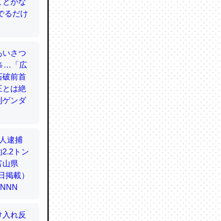
てるので
使わずキ
…。腹足