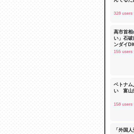
─ニュース
328 users
高市首相
い」石破
論文では
ンダイDIG
は」とあ
155 users
チンを強
─ニュース
ベトナム
い 富山県
これを元
158 users
類だと殻
─ニュース
「外国人