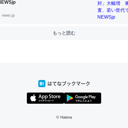
NEWSjp
news.jp
choを実家に置いて４年。でたまに覗いてる。ぼちぼちRingも置こう
、Googleマップで位置情報を共有してる。電池残量や充電中かが分か
もっと読む
きてるなって分かる。
INEするくらいだった遠方の父67歳と僕。ITツール導入でコミュニケーションが劇
ni by LIFULL介護
じ理由でEcho Show 8を設定中でした。PrimeとかSpotifyを支払
生で親と会える残り時間を日数にすると1週間とかの人が多いそうだけ
00倍以上に伸ばす効果があるはず……
INEするくらいだった遠方の父67歳と僕。ITツール導入でコミュニケーションが劇
ni by LIFULL介護
© Hatena