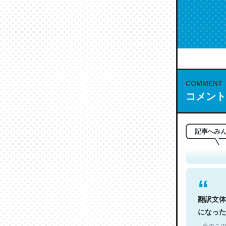
COMMENT
コメント
これは名
もお勧め。自
─今のこの
記事へみ
翻訳文体
になった
─今のこの