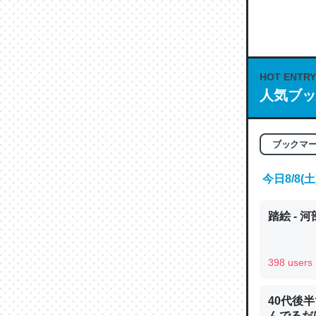
何気にC
な良記事。/続
─GPTの仕
HOT ENTRY
人気ブッ
これは良
ブックマ
の伏線」
やすく強
今日8/8
─GPTの仕
踏絵 - 
398 users
昆虫って
40代後
の600
んでるだ