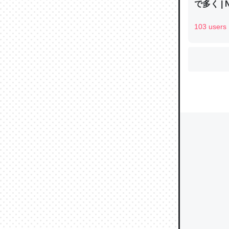
で多く | 
103 users
ウチもE
中。あと
れ見て生
─たまにL
た｜tayori
ちょうど同
きる。一
を実質1
─たまにL
た｜tayori