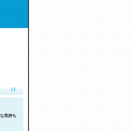
人は原文
な気持ち