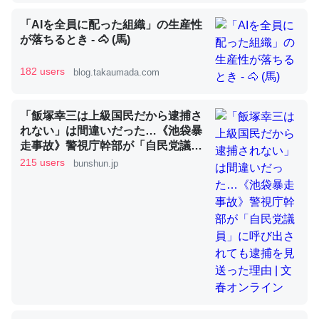
「AIを全員に配った組織」の生産性
が落ちるとき - 🐴 (馬)
昆虫ってカルシウム少ないのか。知らんかった。調べたら
コオロギのカルシウム分はエビの600分の1程度。
182 users
blog.takaumada.com
─ニュース :: 【研究発表】昆虫学の大問題＝「昆虫はなぜ海にいな
いのか」に関する新仮説
「飯塚幸三は上級国民だから逮捕さ
れない」は間違いだった…《池袋暴
走事故》警視庁幹部が「自民党議
員」に呼び出されても逮捕を見送っ
215 users
bunshun.jp
た理由 | 文春オンライン
論文では「淡水はカルシウムも酸素も不足してて両方に不
利だから両方が拮抗してるのでは」とあって面白い。海に
いる鋏角類（カブトガニ・ウミグモ）はカルシウムを使わ
ずキチンを強化してる筈だが、酵素が違うのか？
─ニュース :: 【研究発表】昆虫学の大問題＝「昆虫はなぜ海にいな
いのか」に関する新仮説