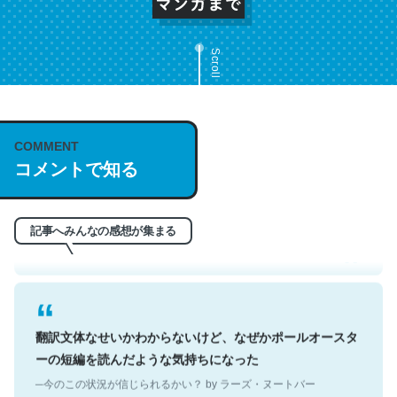
Scroll
COMMENT
これは名文。彼はとてもクレバーなんだろうなと凄く思
コメントで知る
う。英語少しでも読める人は原文もお勧め。自分はこの流
れ好き。Let’s Fucking Go. Then Covid hit. Shit.
─今のこの状況が信じられるかい？ by ラーズ・ヌートバー
記事へみんなの感想が集まる
翻訳文体なせいかわからないけど、なぜかポールオースタ
ーの短編を読んだような気持ちになった
─今のこの状況が信じられるかい？ by ラーズ・ヌートバー