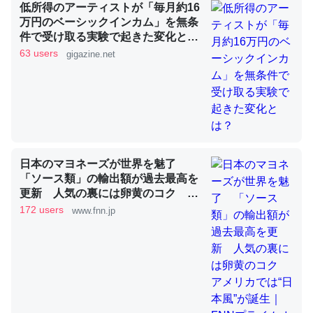
低所得のアーティストが「毎月約16
万円のベーシックインカム」を無条
これを元に考えるとカルシウムを大量に使う脊椎動物と貝
件で受け取る実験で起きた変化と
は？
63 users
類は苦労してるんだな…。腹足類だと殻を無くしてナメク
gigazine.net
ジになったり努力してるし。
─ニュース :: 【研究発表】昆虫学の大問題＝「昆虫はなぜ海にいな
いのか」に関する新仮説
日本のマヨネーズが世界を魅了
「ソース類」の輸出額が過去最高を
ウチもEchoを実家に置いて４年。でたまに覗いてる。ぼ
更新 人気の裏には卵黄のコク ア
メリカでは“日本風”が誕生｜FNNプ
ちぼちRingも置こうかと画策中。あと、Googleマップで
172 users
www.fnn.jp
ライムオンライン
位置情報を共有してる。電池残量や充電中かが分かるので
これ見て生きてるなって分かる。
─たまにLINEするくらいだった遠方の父67歳と僕。ITツール導入で
コミュニケーションが劇的に変化した｜tayorini by LIFULL介護