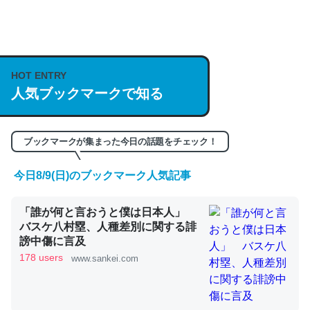
何気にChatGPTの仕組み、特に「トークン」について解
説してる記事が少ないので貴重な良記事。/続編来た
https://isobe324649.hatenablog.com/entry/2023/03/27
HOT ENTRY
/064121
人気ブックマークで知る
─GPTの仕組みと限界についての考察（１） - conceptualization
ブックマークが集まった今日の話題をチェック！
今日8/9(日)のブックマーク人気記事
これは良記事。32768トークンだと英語小説100ページ分
くらい。小説でいう「ずっと前の伏線」は回収されないけ
「誰が何と言おうと僕は日本人」
ど、短期記憶というには多い分量。進化すればするほど分
バスケ八村塁、人種差別に関する誹
謗中傷に言及
かりやすく強くなりそう
178 users
www.sankei.com
─GPTの仕組みと限界についての考察（１） - conceptualization