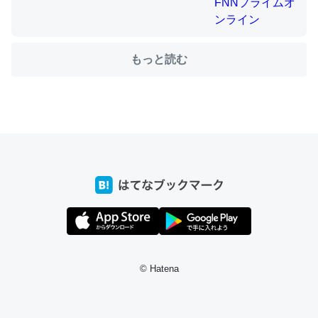
ちょうど同じ理由でEcho Show 8を設定中でした。Prime
もっと読む
とかSpotifyを支払う孝行もできる。一生で親と会える残
り時間を日数にすると1週間とかの人が多いそうだけど、
それを実質100倍以上に伸ばす効果があるはず……
─たまにLINEするくらいだった遠方の父67歳と僕。ITツール導入で
コミュニケーションが劇的に変化した｜tayorini by LIFULL介護
私も3年前ぐらいに祖母の家に設置した。ポケットWifiみ
たいなのでネット環境作ったけどAlexaしか使わないので
回線代ほとんどかからないですよ。参考：
© Hatena
https://toyoshi.hatenablog.com/entry/2019/05/15/1805
34
─たまにLINEするくらいだった遠方の父67歳と僕。ITツール導入で