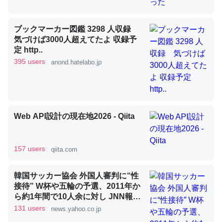
ブックマーカー図鑑 3298 人収録
昆虫ってカルシウム少ないのか。知らんかった。調べたら
気づけば3000人超えてたよ 収録予
コオロギのカルシウム分はエビの600分の1程度。
定 http..
395 users
anond.hatelabo.jp
─ニュース :: 【研究発表】昆虫学の大問題＝「昆虫はなぜ海にいな
いのか」に関する新仮説
Web API設計の現在地2026 - Qiita
論文では「淡水はカルシウムも酸素も不足してて両方に不
利だから両方が拮抗してるのでは」とあって面白い。海に
157 users
qiita.com
いる鋏角類（カブトガニ・ウミグモ）はカルシウムを使わ
ずキチンを強化してる筈だが、酵素が違うのか？
韓国サッカー協会 外国人審判に“性
─ニュース :: 【研究発表】昆虫学の大問題＝「昆虫はなぜ海にいな
接待” W杯や五輪の予選、2011年か
いのか」に関する新仮説
ら約1年間で10人余に対し JNN報告
書入手（TBS NEWS DIG Powered
131 users
news.yahoo.co.jp
by JNN） - Yahoo!ニュース