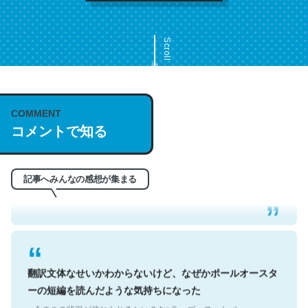
Scroll
COMMENT
これは名文。彼はとてもクレバーなんだろうなと凄く思
コメントで知る
う。英語少しでも読める人は原文もお勧め。自分はこの流
れ好き。Let’s Fucking Go. Then Covid hit. Shit.
記事へみんなの感想が集まる
─今のこの状況が信じられるかい？ by ラーズ・ヌートバー
翻訳文体なせいかわからないけど、なぜかポールオースタ
ーの短編を読んだような気持ちになった
─今のこの状況が信じられるかい？ by ラーズ・ヌートバー