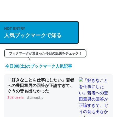
何気にChatGPTの仕組み、特に「トークン」について解
説してる記事が少ないので貴重な良記事。/続編来た
HOT ENTRY
https://isobe324649.hatenablog.com/entry/2023/03/27
人気ブックマークで知る
/064121
─GPTの仕組みと限界についての考察（１） - conceptualization
ブックマークが集まった今日の話題をチェック！
今日8/8(土)のブックマーク人気記事
これは良記事。32768トークンだと英語小説100ページ分
「好きなことを仕事にしたい」若者
くらい。小説でいう「ずっと前の伏線」は回収されないけ
への豊田章男の回答が正論すぎて、
ど、短期記憶というには多い分量。進化すればするほど分
ぐうの音も出なかった
かりやすく強くなりそう
132 users
diamond.jp
─GPTの仕組みと限界についての考察（１） - conceptualization