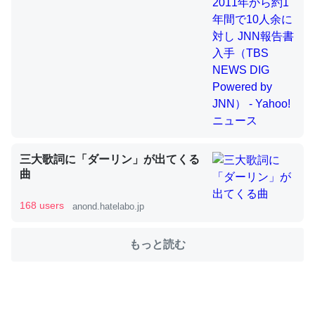
これを元に考えるとカルシウムを大量に使う脊椎動物と貝
類は苦労してるんだな…。腹足類だと殻を無くしてナメク
ジになったり努力してるし。
─ニュース :: 【研究発表】昆虫学の大問題＝「昆虫はなぜ海にいな
いのか」に関する新仮説
三大歌詞に「ダーリン」が出てくる
曲
ウチもEchoを実家に置いて４年。でたまに覗いてる。ぼ
168 users
anond.hatelabo.jp
ちぼちRingも置こうかと画策中。あと、Googleマップで
位置情報を共有してる。電池残量や充電中かが分かるので
もっと読む
これ見て生きてるなって分かる。
─たまにLINEするくらいだった遠方の父67歳と僕。ITツール導入で
コミュニケーションが劇的に変化した｜tayorini by LIFULL介護