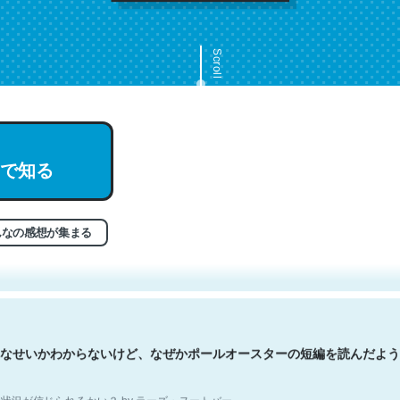
Scroll
で知る
文。彼はとてもクレバーなんだろうなと凄く思う。英語少しでも読める
分はこの流れ好き。Let’s Fucking Go. Then Covid hit. Shit.
状況が信じられるかい？ by ラーズ・ヌートバー
んなの感想が集まる
なせいかわからないけど、なぜかポールオースターの短編を読んだよう
状況が信じられるかい？ by ラーズ・ヌートバー