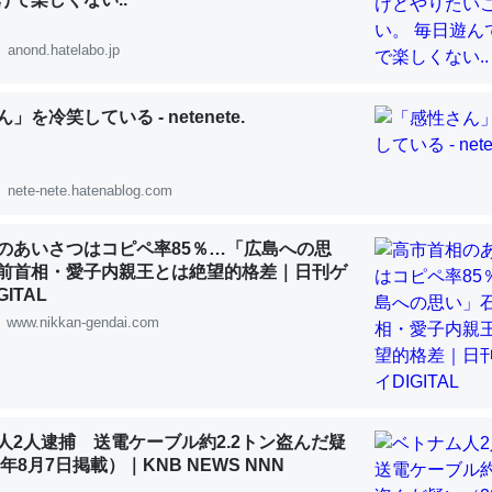
 :: 【研究発表】昆虫学の大問題＝「昆虫はなぜ海にいないのか」に関する新仮説
anond.hatelabo.jp
」を冷笑している - netenete.
「淡水はカルシウムも酸素も不足してて両方に不利だから両方が拮抗し
って面白い。海にいる鋏角類（カブトガニ・ウミグモ）はカルシウムを
nete-nete.hatenablog.com
化してる筈だが、酵素が違うのか？
 :: 【研究発表】昆虫学の大問題＝「昆虫はなぜ海にいないのか」に関する新仮説
のあいさつはコピペ率85％…「広島への思
前首相・愛子内親王とは絶望的格差｜日刊ゲ
ITAL
www.nikkan-gendai.com
に考えるとカルシウムを大量に使う脊椎動物と貝類は苦労してるんだな
を無くしてナメクジになったり努力してるし。
 :: 【研究発表】昆虫学の大問題＝「昆虫はなぜ海にいないのか」に関する新仮説
人2人逮捕 送電ケーブル約2.2トン盗んだ疑
6年8月7日掲載）｜KNB NEWS NNN