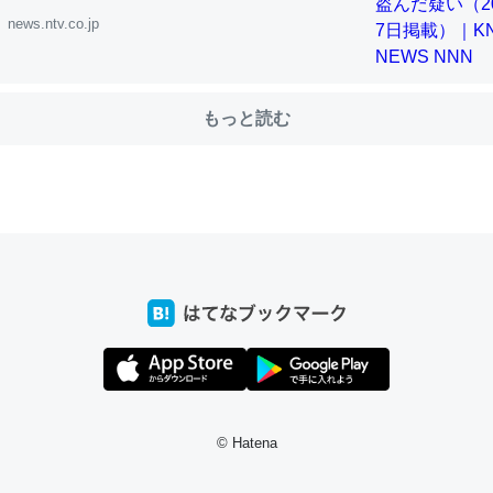
news.ntv.co.jp
choを実家に置いて４年。でたまに覗いてる。ぼちぼちRingも置こう
、Googleマップで位置情報を共有してる。電池残量や充電中かが分か
もっと読む
きてるなって分かる。
INEするくらいだった遠方の父67歳と僕。ITツール導入でコミュニケーションが劇
ni by LIFULL介護
じ理由でEcho Show 8を設定中でした。PrimeとかSpotifyを支払
生で親と会える残り時間を日数にすると1週間とかの人が多いそうだけ
00倍以上に伸ばす効果があるはず……
INEするくらいだった遠方の父67歳と僕。ITツール導入でコミュニケーションが劇
ni by LIFULL介護
© Hatena