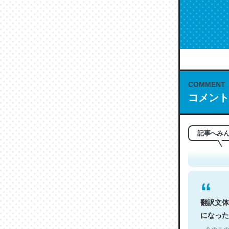
COMMENT
コメント
これは名
もお勧め。自
─今のこの
記事へみ
翻訳文体
になった
─今のこの