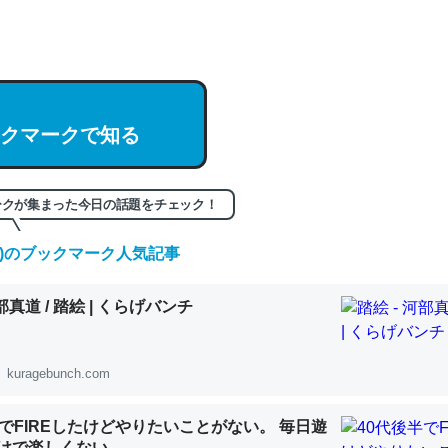
hatGPTの仕組み、特に「トークン」について解説してる記事が少ない
編来た https://isobe324649.hatenablog.com/entry/2023/03/27/
組みと限界についての考察（１） - conceptualization
クマークで知る
記事。32768トークンだと英語小説100ページ分くらい。小説でいう「
ークが集まった今日の話題をチェック！
は回収されないけど、短期記憶というには多い分量。進化すればするほ
くなりそう
(金)のブックマーク人気記事
組みと限界についての考察（１） - conceptualization
河部真道 / 踏絵 | くらげバンチ
kuragebunch.com
カルシウム少ないのか。知らんかった。調べたらコオロギのカルシウム
半でFIREしたけどやりたいことがない。 毎日遊
分の1程度。
けで楽しくない..