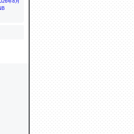
かと画策
るのでこ
的に変化し
う孝行もで
ど、それ
的に変化し