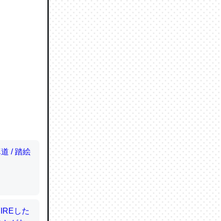
ので貴重
064121
ずっと前
ど分かり
分はエビ