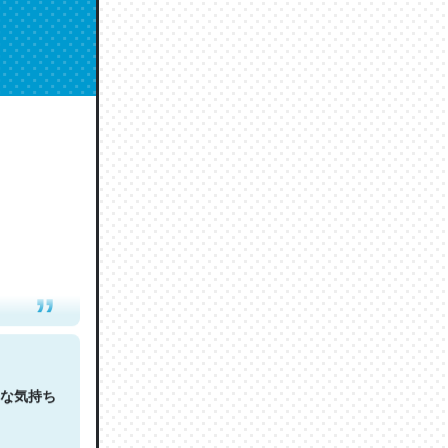
人は原文
な気持ち