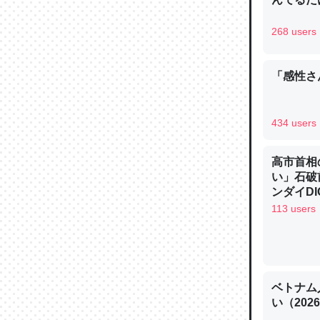
─ニュース
268 users
「感性さん
論文では
は」とあ
434 users
チンを強
─ニュース
高市首相
い」石破
ンダイDIG
113 users
これを元
類だと殻
─ニュース
ベトナム
い（202