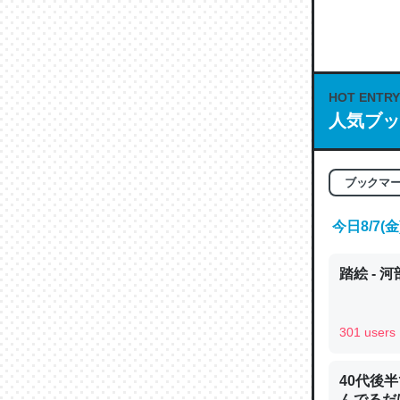
何気にC
な良記事。/続
─GPTの仕
HOT ENTRY
人気ブッ
これは良
ブックマ
の伏線」
やすく強
今日8/7
─GPTの仕
踏絵 - 
301 users
昆虫って
40代後
の600
んでるだ