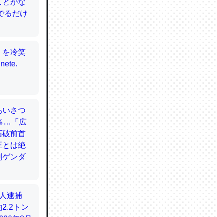
てるので
使わずキ
…。腹足