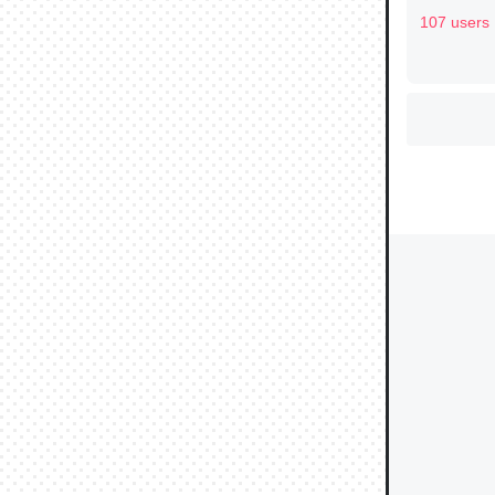
107 users
ウチもE
中。あと
れ見て生
─たまにL
た｜tayori
ちょうど同
きる。一
を実質1
─たまにL
た｜tayori