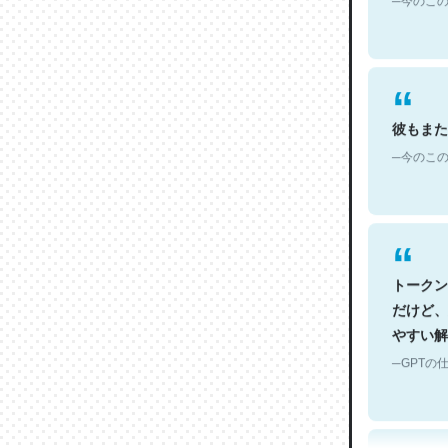
彼もまた
─今のこの
トークン
だけど、
やすい解
─GPTの仕