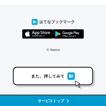
─たまにLINEするくらいだった遠方の父67歳と僕。ITツール導入で
コミュニケーションが劇的に変化した｜tayorini by LIFULL介護
これ作ろう。/早速夕食に作った！本当にスナップえんどう
が止まらなくなった…！生のにんにくが結構効いてるの
で、気になる場合はにんにくだけ加熱してから加えたりガ
© Hatena
ーリックパウダーで代用してもいいかも。
─野菜が止まらなくなる南フランス発祥の万能ソース「アイオリソ
ース」の作り方をビストロ居酒屋のシェフに聞いてみた - メシ通 | ホ
ットペッパーグルメ
スペインにもアリオリソースがあり、それも美味しいんだ
サービストップ
けど、読み方が違うだけで同じものを指すのか、また違う