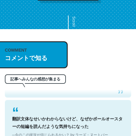
Scroll
COMMENT
これは名文。彼はとてもクレバーなんだろうなと凄く思
コメントで知る
う。英語少しでも読める人は原文もお勧め。自分はこの流
れ好き。Let’s Fucking Go. Then Covid hit. Shit.
─今のこの状況が信じられるかい？ by ラーズ・ヌートバー
記事へみんなの感想が集まる
翻訳文体なせいかわからないけど、なぜかポールオースタ
ーの短編を読んだような気持ちになった
─今のこの状況が信じられるかい？ by ラーズ・ヌートバー