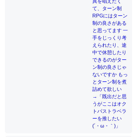
制の良さじゃないですか もっとター
ン制を煮詰めて欲しい→「既出だと
思うがここはオクトパストラベラー
これを元に考えるとカルシウムを大量に使う脊椎動物と貝
を推したい(´・ω・｀)」
類は苦労してるんだな…。腹足類だと殻を無くしてナメク
ジになったり努力してるし。
─ニュース :: 【研究発表】昆虫学の大問題＝「昆虫はなぜ海にいな
いのか」に関する新仮説
ウチもEchoを実家に置いて４年。でたまに覗いてる。ぼ
ちぼちRingも置こうかと画策中。あと、Googleマップで
位置情報を共有してる。電池残量や充電中かが分かるので
これ見て生きてるなって分かる。
─たまにLINEするくらいだった遠方の父67歳と僕。ITツール導入で
コミュニケーションが劇的に変化した｜tayorini by LIFULL介護