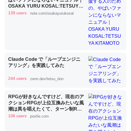
OSAKA YURU KOSAL:TETSUYA
KITAMOTO
139 users
note.com/osakayurukosal
昆虫ってカルシウム少ないのか。知らんかった。調べたら
コオロギのカルシウム分はエビの600分の1程度。
─ニュース :: 【研究発表】昆虫学の大問題＝「昆虫はなぜ海にいな
いのか」に関する新仮説
Claude Code で「ループエンジニ
アリング」を実践してみた
論文では「淡水はカルシウムも酸素も不足してて両方に不
244 users
zenn.dev/tetsu_don
利だから両方が拮抗してるのでは」とあって面白い。海に
いる鋏角類（カブトガニ・ウミグモ）はカルシウムを使わ
RPGが好きなんですけど、現在のア
ずキチンを強化してる筈だが、酵素が違うのか？
クションRPGが上位互換みたいな風
─ニュース :: 【研究発表】昆虫学の大問題＝「昆虫はなぜ海にいな
潮は異を唱えたくて、ターン制RPG
いのか」に関する新仮説
にはターン制の良さがあると思って
106 users
posfie.com
ます 一手をじっくり考えられたり、
途中で休憩したりできるのがターン