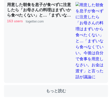
用意した朝食を息子が食べずに注意
したら「お母さんの料理はまずいか
ら食べたくない」と…「まずいなら
ちょうど同じ理由でEcho Show 8を設定中でした。Prime
食べなくていい。今後は自分で食事
163 users
togetter.com
を用意しなさい。お金は渡す」と言
とかSpotifyを支払う孝行もできる。一生で親と会える残
った話が議論に
り時間を日数にすると1週間とかの人が多いそうだけど、
それを実質100倍以上に伸ばす効果があるはず……
─たまにLINEするくらいだった遠方の父67歳と僕。ITツール導入で
コミュニケーションが劇的に変化した｜tayorini by LIFULL介護
私も3年前ぐらいに祖母の家に設置した。ポケットWifiみ
たいなのでネット環境作ったけどAlexaしか使わないので
もっと読む
回線代ほとんどかからないですよ。参考：
https://toyoshi.hatenablog.com/entry/2019/05/15/1805
34