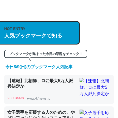
何気にChatGPTの仕組み、特に「トークン」について解
説してる記事が少ないので貴重な良記事。/続編来た
https://isobe324649.hatenablog.com/entry/2023/03/27
HOT ENTRY
/064121
人気ブックマークで知る
─GPTの仕組みと限界についての考察（１） - conceptualization
ブックマークが集まった今日の話題をチェック！
今日8/9(日)のブックマーク人気記事
これは良記事。32768トークンだと英語小説100ページ分
【速報】北朝鮮、ロに最大5万人派
くらい。小説でいう「ずっと前の伏線」は回収されないけ
兵決定か
ど、短期記憶というには多い分量。進化すればするほど分
かりやすく強くなりそう
259 users
www.47news.jp
─GPTの仕組みと限界についての考察（１） - conceptualization
女子選手を応援する人のための、や
ばいファンにならないマニュアル｜