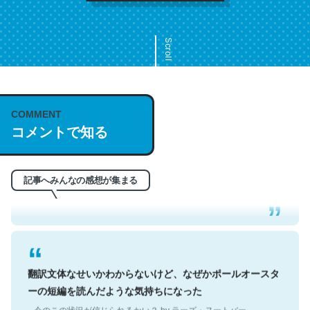
Scroll
COMMENT
これは名文。彼はとてもクレバーなんだろうなと凄く思
コメントで知る
う。英語少しでも読める人は原文もお勧め。自分はこの流
れ好き。Let’s Fucking Go. Then Covid hit. Shit.
─今のこの状況が信じられるかい？ by ラーズ・ヌートバー
記事へみんなの感想が集まる
翻訳文体なせいかわからないけど、なぜかポールオースタ
ーの短編を読んだような気持ちになった
─今のこの状況が信じられるかい？ by ラーズ・ヌートバー