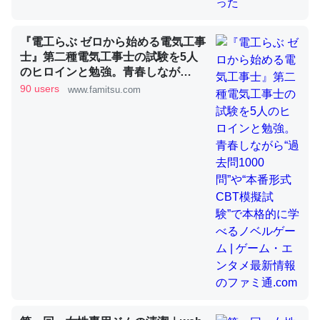
『電工らぶ ゼロから始める電気工事
昆虫ってカルシウム少ないのか。知らんかった。調べたら
士』第二種電気工事士の試験を5人
コオロギのカルシウム分はエビの600分の1程度。
のヒロインと勉強。青春しなが
ら“過去問1000問”や“本番形式CBT
90 users
www.famitsu.com
─ニュース :: 【研究発表】昆虫学の大問題＝「昆虫はなぜ海にいな
いのか」に関する新仮説
模擬試験”で本格的に学べるノベル
ゲーム | ゲーム・エンタメ最新情報
のファミ通.com
論文では「淡水はカルシウムも酸素も不足してて両方に不
利だから両方が拮抗してるのでは」とあって面白い。海に
いる鋏角類（カブトガニ・ウミグモ）はカルシウムを使わ
ずキチンを強化してる筈だが、酵素が違うのか？
─ニュース :: 【研究発表】昆虫学の大問題＝「昆虫はなぜ海にいな
いのか」に関する新仮説