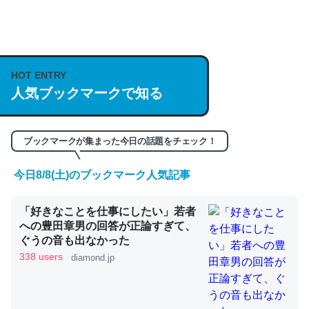
何気にChatGPTの仕組み、特に「トークン」について解
説してる記事が少ないので貴重な良記事。/続編来た
https://isobe324649.hatenablog.com/entry/2023/03/27
HOT ENTRY
人気ブックマークで知る
/064121
─GPTの仕組みと限界についての考察（１） - conceptualization
ブックマークが集まった今日の話題をチェック！
今日8/8(土)のブックマーク人気記事
これは良記事。32768トークンだと英語小説100ページ分
「好きなことを仕事にしたい」若者
くらい。小説でいう「ずっと前の伏線」は回収されないけ
への豊田章男の回答が正論すぎて、
ど、短期記憶というには多い分量。進化すればするほど分
ぐうの音も出なかった
かりやすく強くなりそう
338 users
diamond.jp
─GPTの仕組みと限界についての考察（１） - conceptualization