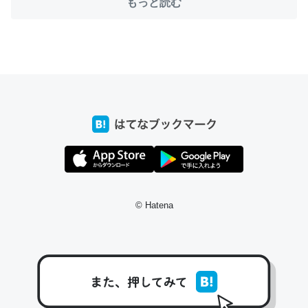
もっと読む
ちょうど同じ理由でEcho Show 8を設定中でした。Prime
とかSpotifyを支払う孝行もできる。一生で親と会える残
り時間を日数にすると1週間とかの人が多いそうだけど、
それを実質100倍以上に伸ばす効果があるはず……
─たまにLINEするくらいだった遠方の父67歳と僕。ITツール導入で
コミュニケーションが劇的に変化した｜tayorini by LIFULL介護
© Hatena
私も3年前ぐらいに祖母の家に設置した。ポケットWifiみ
たいなのでネット環境作ったけどAlexaしか使わないので
回線代ほとんどかからないですよ。参考：
https://toyoshi.hatenablog.com/entry/2019/05/15/1805
34