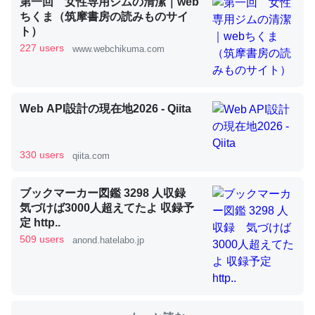
第一回 女性専用ジムの清潔｜web
ちくま（筑摩書房の読みものサイ
ト）
これを元に考えるとカルシウムを大量に使う脊椎動物と貝
227 users
www.webchikuma.com
類は苦労してるんだな…。腹足類だと殻を無くしてナメク
ジになったり努力してるし。
─ニュース :: 【研究発表】昆虫学の大問題＝「昆虫はなぜ海にいな
Web API設計の現在地2026 - Qiita
いのか」に関する新仮説
330 users
qiita.com
ブックマーカー図鑑 3298 人収録
ウチもEchoを実家に置いて４年。でたまに覗いてる。ぼ
気づけば3000人超えてたよ 収録予
ちぼちRingも置こうかと画策中。あと、Googleマップで
定 http..
位置情報を共有してる。電池残量や充電中かが分かるので
509 users
anond.hatelabo.jp
これ見て生きてるなって分かる。
─たまにLINEするくらいだった遠方の父67歳と僕。ITツール導入で
コミュニケーションが劇的に変化した｜tayorini by LIFULL介護