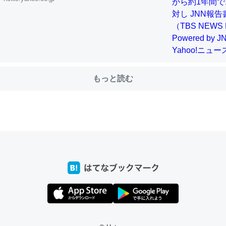
choを実家に置いて４年。でたまに覗いてる。ぼちぼちRingも置こう
、Googleマップで位置情報を共有してる。電池残量や充電中かが分か
きてるなって分かる。
INEするくらいだった遠方の父67歳と僕。ITツール導入でコミュニケーションが劇
もっと読む
ni by LIFULL介護
じ理由でEcho Show 8を設定中でした。PrimeとかSpotifyを支払
生で親と会える残り時間を日数にすると1週間とかの人が多いそうだけ
00倍以上に伸ばす効果があるはず……
INEするくらいだった遠方の父67歳と僕。ITツール導入でコミュニケーションが劇
ni by LIFULL介護