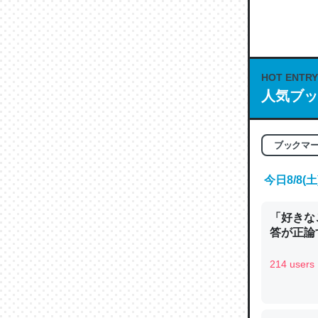
何気にC
な良記事。/続
─GPTの仕
HOT ENTRY
人気ブッ
これは良
ブックマ
の伏線」
やすく強
今日8/8
─GPTの仕
「好きな
答が正論
214 users
昆虫って
の600
─ニュース