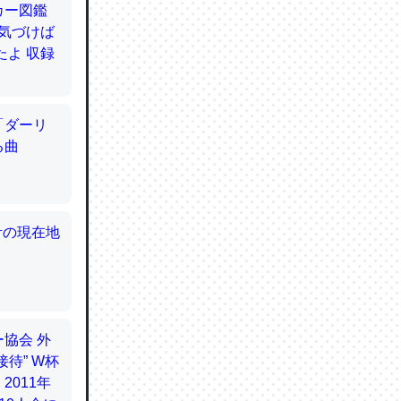
てるので
使わずキ
…。腹足