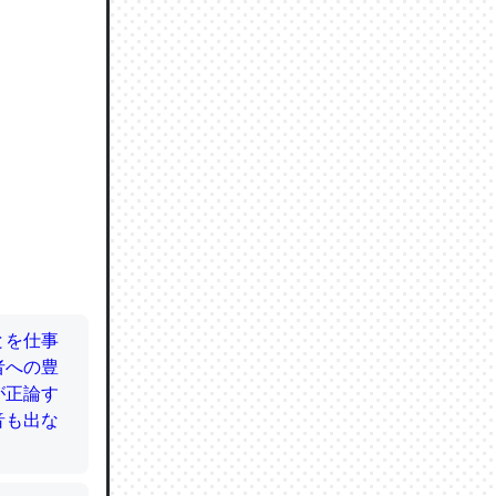
ので貴重
064121
ずっと前
ど分かり
分はエビ