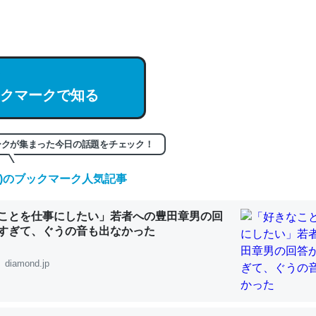
hatGPTの仕組み、特に「トークン」について解説してる記事が少ない
編来た https://isobe324649.hatenablog.com/entry/2023/03/27/
組みと限界についての考察（１） - conceptualization
クマークで知る
記事。32768トークンだと英語小説100ページ分くらい。小説でいう「
ークが集まった今日の話題をチェック！
は回収されないけど、短期記憶というには多い分量。進化すればするほ
くなりそう
(土)のブックマーク人気記事
組みと限界についての考察（１） - conceptualization
ことを仕事にしたい」若者への豊田章男の回
すぎて、ぐうの音も出なかった
diamond.jp
カルシウム少ないのか。知らんかった。調べたらコオロギのカルシウム
分の1程度。
 :: 【研究発表】昆虫学の大問題＝「昆虫はなぜ海にいないのか」に関する新仮説