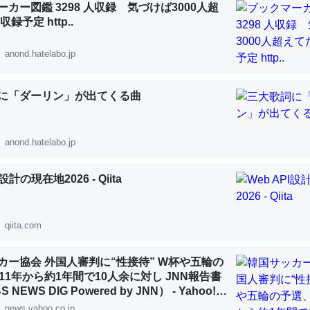
カー図鑑 3298 人収録 気づけば3000人超
録予定 http..
anond.hatelabo.jp
「淡水はカルシウムも酸素も不足してて両方に不利だから両方が拮抗し
に「ダーリン」が出てくる曲
って面白い。海にいる鋏角類（カブトガニ・ウミグモ）はカルシウムを
化してる筈だが、酵素が違うのか？
 :: 【研究発表】昆虫学の大問題＝「昆虫はなぜ海にいないのか」に関する新仮説
anond.hatelabo.jp
I設計の現在地2026 - Qiita
qiita.com
に考えるとカルシウムを大量に使う脊椎動物と貝類は苦労してるんだな
を無くしてナメクジになったり努力してるし。
カー協会 外国人審判に“性接待” W杯や五輪の
 :: 【研究発表】昆虫学の大問題＝「昆虫はなぜ海にいないのか」に関する新仮説
11年から約1年間で10人余に対し JNN報告書
NEWS DIG Powered by JNN） - Yahoo!ニ
news.yahoo.co.jp