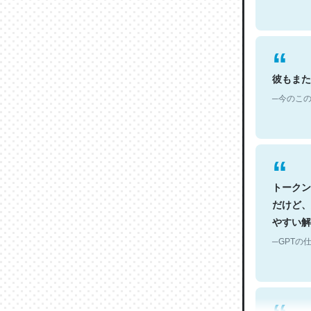
彼もまた
─今のこの
トークン
だけど、
やすい解
─GPTの仕