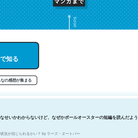
Scroll
文。彼はとてもクレバーなんだろうなと凄く思う。英語少しでも読める
で知る
分はこの流れ好き。Let’s Fucking Go. Then Covid hit. Shit.
状況が信じられるかい？ by ラーズ・ヌートバー
んなの感想が集まる
なせいかわからないけど、なぜかポールオースターの短編を読んだよう
状況が信じられるかい？ by ラーズ・ヌートバー