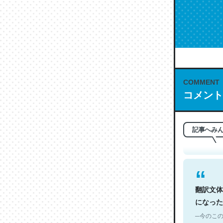
COMMENT
これは名
コメント
もお勧め。自
─今のこの
記事へみ
翻訳文体
になった
─今のこの