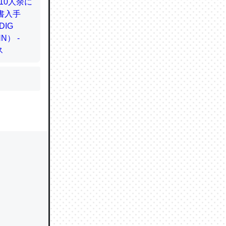
かと画策
るのでこ
的に変化し
う孝行もで
ど、それ
的に変化し