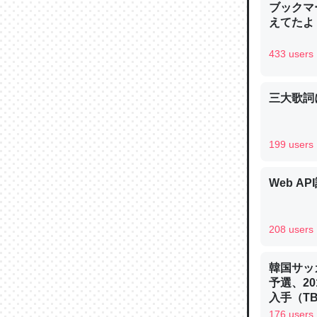
ブックマー
えてたよ 収
433 users
論文では
三大歌詞
は」とあ
チンを強
199 users
─ニュース
Web AP
208 users
これを元
類だと殻
韓国サッ
─ニュース
予選、20
入手（TBS 
ュース
176 users