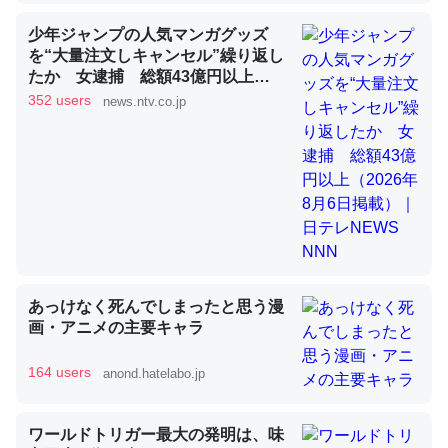
少年ジャンプの人気マンガグッズ
を“大量注文しキャンセル”繰り返し
昆虫ってカルシウム少ないのか。知らんかった。調べたら
たか 女逮捕 総額43億円以上
コオロギのカルシウム分はエビの600分の1程度。
（2026年8月6日掲載）｜日テレ
352 users
news.ntv.co.jp
NEWS NNN
─ニュース :: 【研究発表】昆虫学の大問題＝「昆虫はなぜ海にいな
いのか」に関する新仮説
論文では「淡水はカルシウムも酸素も不足してて両方に不
利だから両方が拮抗してるのでは」とあって面白い。海に
あっけなく死んでしまったと思う漫
いる鋏角類（カブトガニ・ウミグモ）はカルシウムを使わ
画・アニメの主要キャラ
ずキチンを強化してる筈だが、酵素が違うのか？
─ニュース :: 【研究発表】昆虫学の大問題＝「昆虫はなぜ海にいな
164 users
anond.hatelabo.jp
いのか」に関する新仮説
ワールドトリガー最大の発明は、味