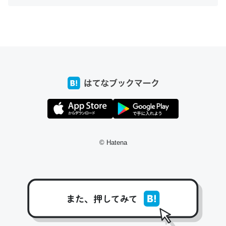
ちょうど同じ理由でEcho Show 8を設定中でした。Prime
とかSpotifyを支払う孝行もできる。一生で親と会える残
り時間を日数にすると1週間とかの人が多いそうだけど、
それを実質100倍以上に伸ばす効果があるはず……
─たまにLINEするくらいだった遠方の父67歳と僕。ITツール導入で
コミュニケーションが劇的に変化した｜tayorini by LIFULL介護
© Hatena
私も3年前ぐらいに祖母の家に設置した。ポケットWifiみ
たいなのでネット環境作ったけどAlexaしか使わないので
回線代ほとんどかからないですよ。参考：
https://toyoshi.hatenablog.com/entry/2019/05/15/1805
34