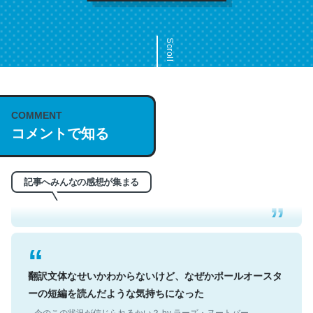
Scroll
COMMENT
これは名文。彼はとてもクレバーなんだろうなと凄く思
コメントで知る
う。英語少しでも読める人は原文もお勧め。自分はこの流
れ好き。Let’s Fucking Go. Then Covid hit. Shit.
─今のこの状況が信じられるかい？ by ラーズ・ヌートバー
記事へみんなの感想が集まる
翻訳文体なせいかわからないけど、なぜかポールオースタ
ーの短編を読んだような気持ちになった
─今のこの状況が信じられるかい？ by ラーズ・ヌートバー