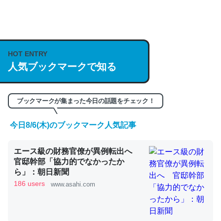
何気にChatGPTの仕組み、特に「トークン」について解
説してる記事が少ないので貴重な良記事。/続編来た
https://isobe324649.hatenablog.com/entry/2023/03/27
HOT ENTRY
/064121
人気ブックマークで知る
─GPTの仕組みと限界についての考察（１） - conceptualization
ブックマークが集まった今日の話題をチェック！
今日8/6(木)のブックマーク人気記事
これは良記事。32768トークンだと英語小説100ページ分
エース級の財務官僚が異例転出へ
くらい。小説でいう「ずっと前の伏線」は回収されないけ
官邸幹部「協力的でなかったか
ど、短期記憶というには多い分量。進化すればするほど分
ら」：朝日新聞
かりやすく強くなりそう
186 users
www.asahi.com
─GPTの仕組みと限界についての考察（１） - conceptualization