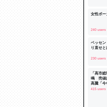
─ニュース
女性ボー
240 users
論文では
は」とあ
ベッセン
チンを強
り直せと
─ニュース
230 users
「高市総
鳴 売値
これを元
高騰「今
ン
415 users
類だと殻
─ニュース