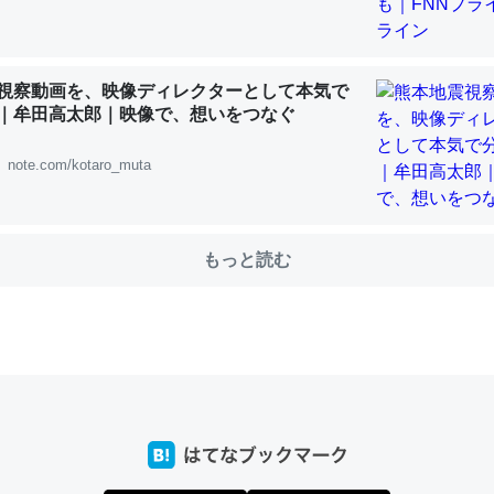
choを実家に置いて４年。でたまに覗いてる。ぼちぼちRingも置こう
視察動画を、映像ディレクターとして本気で
｜牟田高太郎｜映像で、想いをつなぐ
、Googleマップで位置情報を共有してる。電池残量や充電中かが分か
きてるなって分かる。
note.com/kotaro_muta
INEするくらいだった遠方の父67歳と僕。ITツール導入でコミュニケーションが劇
ni by LIFULL介護
もっと読む
じ理由でEcho Show 8を設定中でした。PrimeとかSpotifyを支払
生で親と会える残り時間を日数にすると1週間とかの人が多いそうだけ
00倍以上に伸ばす効果があるはず……
INEするくらいだった遠方の父67歳と僕。ITツール導入でコミュニケーションが劇
ni by LIFULL介護