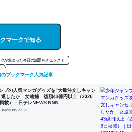
hatGPTの仕組み、特に「トークン」について解説してる記事が少ない
編来た https://isobe324649.hatenablog.com/entry/2023/03/27/
組みと限界についての考察（１） - conceptualization
クマークで知る
記事。32768トークンだと英語小説100ページ分くらい。小説でいう「
ークが集まった今日の話題をチェック！
は回収されないけど、短期記憶というには多い分量。進化すればするほ
くなりそう
(木)のブックマーク人気記事
組みと限界についての考察（１） - conceptualization
ンプの人気マンガグッズを“大量注文しキャン
り返したか 女逮捕 総額43億円以上（2026
掲載）｜日テレNEWS NNN
news.ntv.co.jp
カルシウム少ないのか。知らんかった。調べたらコオロギのカルシウム
分の1程度。