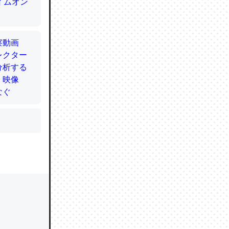
かと画策
るのでこ
的に変化し
う孝行もで
ど、それ
的に変化し