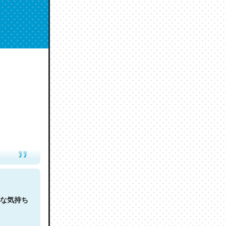
人は原文
な気持ち