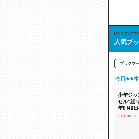
何気にC
な良記事。/続
─GPTの仕
HOT ENTRY
人気ブッ
これは良
ブックマ
の伏線」
やすく強
今日8/6
─GPTの仕
少年ジャ
セル”繰
年8月6日
173 users
昆虫って
の600