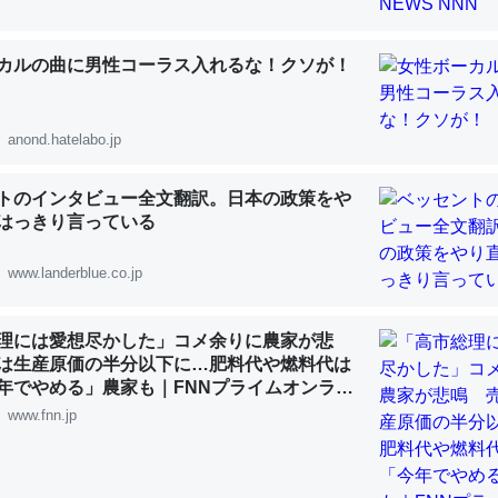
 :: 【研究発表】昆虫学の大問題＝「昆虫はなぜ海にいないのか」に関する新仮説
カルの曲に男性コーラス入れるな！クソが！
anond.hatelabo.jp
「淡水はカルシウムも酸素も不足してて両方に不利だから両方が拮抗し
って面白い。海にいる鋏角類（カブトガニ・ウミグモ）はカルシウムを
トのインタビュー全文翻訳。日本の政策をや
化してる筈だが、酵素が違うのか？
はっきり言っている
 :: 【研究発表】昆虫学の大問題＝「昆虫はなぜ海にいないのか」に関する新仮説
www.landerblue.co.jp
理には愛想尽かした」コメ余りに農家が悲
は生産原価の半分以下に…肥料代や燃料代は
に考えるとカルシウムを大量に使う脊椎動物と貝類は苦労してるんだな
年でやめる」農家も｜FNNプライムオンライ
を無くしてナメクジになったり努力してるし。
www.fnn.jp
 :: 【研究発表】昆虫学の大問題＝「昆虫はなぜ海にいないのか」に関する新仮説