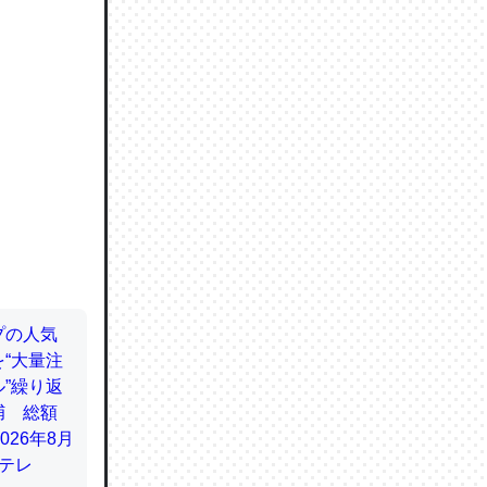
ので貴重
064121
ずっと前
ど分かり
分はエビ