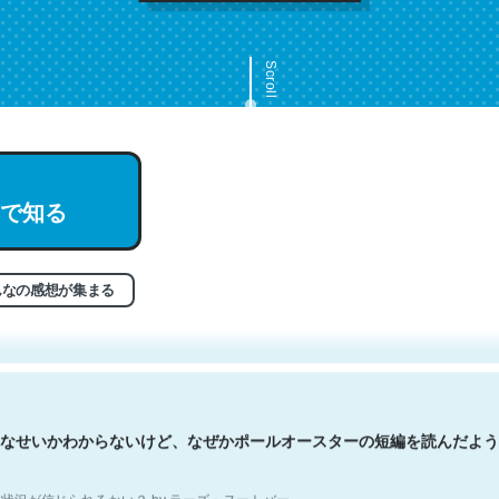
Scroll
で知る
文。彼はとてもクレバーなんだろうなと凄く思う。英語少しでも読める
分はこの流れ好き。Let’s Fucking Go. Then Covid hit. Shit.
状況が信じられるかい？ by ラーズ・ヌートバー
んなの感想が集まる
なせいかわからないけど、なぜかポールオースターの短編を読んだよう
状況が信じられるかい？ by ラーズ・ヌートバー