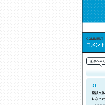
COMMENT
コメント
これは名
もお勧め。自
─今のこの
記事へみ
翻訳文体
になった
─今のこの