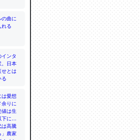
てるので
使わずキ
…。腹足