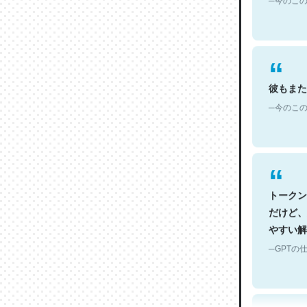
彼もまた
─今のこの
トークン
だけど、
やすい解
─GPTの仕