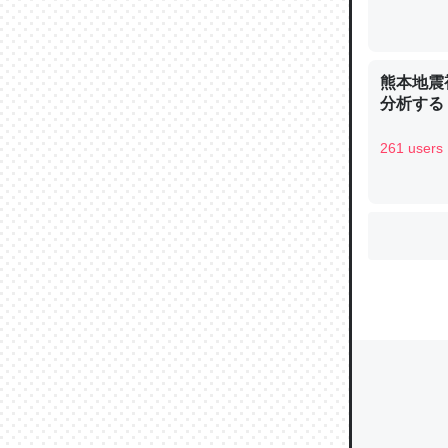
ウチもE
熊本地震
分析する
中。あと
れ見て生
261 users
─たまにL
た｜tayori
ちょうど同
きる。一
を実質1
─たまにL
た｜tayori