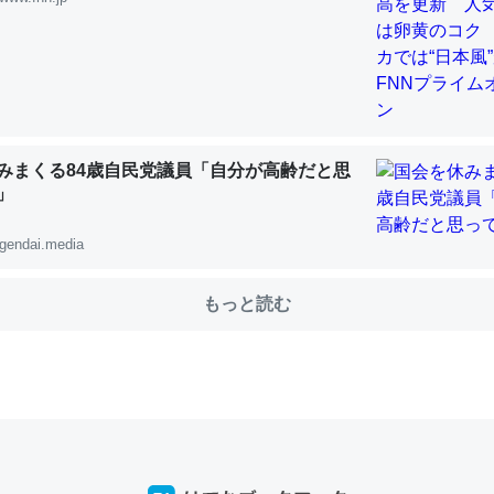
choを実家に置いて４年。でたまに覗いてる。ぼちぼちRingも置こう
、Googleマップで位置情報を共有してる。電池残量や充電中かが分か
きてるなって分かる。
みまくる84歳自民党議員「自分が高齢だと思
INEするくらいだった遠方の父67歳と僕。ITツール導入でコミュニケーションが劇
ni by LIFULL介護
」
gendai.media
もっと読む
じ理由でEcho Show 8を設定中でした。PrimeとかSpotifyを支払
生で親と会える残り時間を日数にすると1週間とかの人が多いそうだけ
00倍以上に伸ばす効果があるはず……
INEするくらいだった遠方の父67歳と僕。ITツール導入でコミュニケーションが劇
ni by LIFULL介護