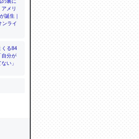
かと画策
るのでこ
的に変化し
う孝行もで
ど、それ
的に変化し