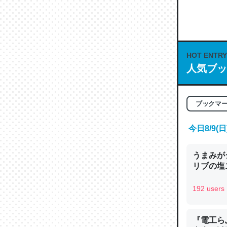
何気にC
な良記事。/続
─GPTの仕
HOT ENTRY
人気ブッ
これは良
ブックマ
の伏線」
やすく強
今日8/9
─GPTの仕
うまみが
リブの塩
192 users
昆虫って
の600
『電工ら