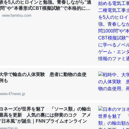
験を5人のヒロインと勉強。青春しながら“過
 :: 【研究発表】昆虫学の大問題＝「昆虫はなぜ海にいないのか」に関する新仮説
00問”や“本番形式CBT模擬試験”で本格的に学
ルゲーム | ゲーム・エンタメ最新情報のファミ
www.famitsu.com
「淡水はカルシウムも酸素も不足してて両方に不利だから両方が拮抗し
って面白い。海にいる鋏角類（カブトガニ・ウミグモ）はカルシウムを
化してる筈だが、酵素が違うのか？
 :: 【研究発表】昆虫学の大問題＝「昆虫はなぜ海にいないのか」に関する新仮説
大学で輸血の人体実験 患者に動物の血使
例も
www.47news.jp
に考えるとカルシウムを大量に使う脊椎動物と貝類は苦労してるんだな
を無くしてナメクジになったり努力してるし。
ヨネーズが世界を魅了 「ソース類」の輸出
最高を更新 人気の裏には卵黄のコク アメ
 :: 【研究発表】昆虫学の大問題＝「昆虫はなぜ海にいないのか」に関する新仮説
“日本風”が誕生｜FNNプライムオンライン
www.fnn.jp