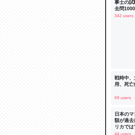
事士の試
─ニュース
去問10
べるノベ
342 users
通.com
論文では
は」とあ
チンを強
─ニュース
戦時中、
用、死亡
69 users
これを元
類だと殻
日本のマ
額が過去
─ニュース
リカでは
44 users