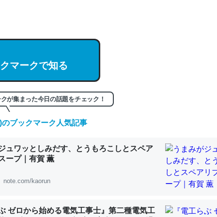
hatGPTの仕組み、特に「トークン」について解説してる記事が少ない
編来た https://isobe324649.hatenablog.com/entry/2023/03/27/
組みと限界についての考察（１） - conceptualization
クマークで知る
記事。32768トークンだと英語小説100ページ分くらい。小説でいう「
ークが集まった今日の話題をチェック！
は回収されないけど、短期記憶というには多い分量。進化すればするほ
くなりそう
(日)のブックマーク人気記事
組みと限界についての考察（１） - conceptualization
ジュワッとしみだす、とうもろこしとスペア
スープ｜有賀 薫
note.com/kaorun
カルシウム少ないのか。知らんかった。調べたらコオロギのカルシウム
分の1程度。
ぶ ゼロから始める電気工事士』第二種電気工