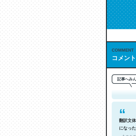
COMMENT
コメント
これは名
もお勧め。自
─今のこの
記事へみ
翻訳文体
になった
─今のこの