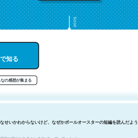
Scroll
で知る
文。彼はとてもクレバーなんだろうなと凄く思う。英語少しでも読める
分はこの流れ好き。Let’s Fucking Go. Then Covid hit. Shit.
状況が信じられるかい？ by ラーズ・ヌートバー
んなの感想が集まる
なせいかわからないけど、なぜかポールオースターの短編を読んだよう
状況が信じられるかい？ by ラーズ・ヌートバー