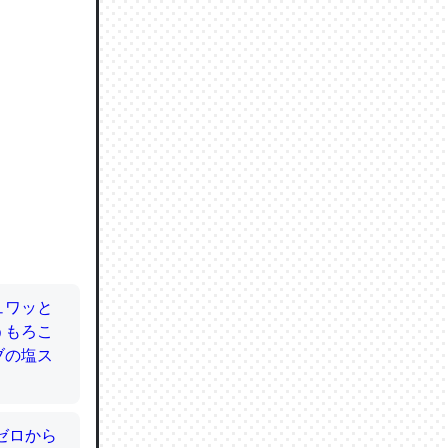
ので貴重
064121
ずっと前
ど分かり
分はエビ