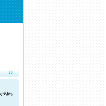
人は原文
な気持ち