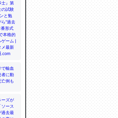
てるので
使わずキ
…。腹足