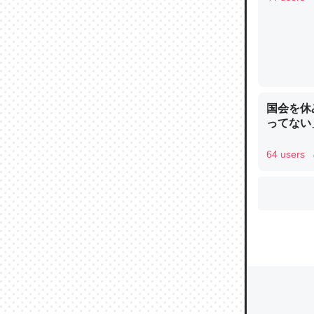
ウチもE
中。あと
れ見て生
国会を休
─たまにL
た｜tayori
ってない
64 users
ちょうど同
きる。一
を実質1
─たまにL
た｜tayori