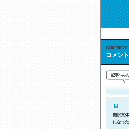
COMMENT
コメント
これは名
もお勧め。自
─今のこの
記事へみ
翻訳文体
になった
─今のこの