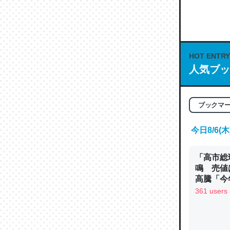
何気にC
な良記事。/続
─GPTの仕
HOT ENTRY
人気ブッ
これは良
ブックマ
の伏線」
今日8/6
やすく強
─GPTの仕
「高市総
鳴 売値
高騰「今
ン
361 users
昆虫って
の600