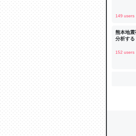
149 users
ウチもE
熊本地震
中。あと
分析する
れ見て生
─たまにL
152 users
た｜tayori
ちょうど同
きる。一
を実質1
─たまにL
た｜tayori