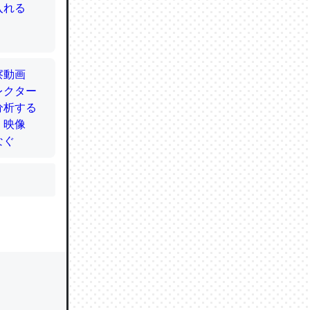
かと画策
るのでこ
的に変化し
う孝行もで
ど、それ
的に変化し