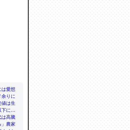
ので貴重
064121
ずっと前
ど分かり
分はエビ