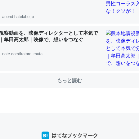
anond.hatelabo.jp
choを実家に置いて４年。でたまに覗いてる。ぼちぼちRingも置こう
視察動画を、映像ディレクターとして本気で
、Googleマップで位置情報を共有してる。電池残量や充電中かが分か
｜牟田高太郎｜映像で、想いをつなぐ
きてるなって分かる。
INEするくらいだった遠方の父67歳と僕。ITツール導入でコミュニケーションが劇
note.com/kotaro_muta
ni by LIFULL介護
もっと読む
じ理由でEcho Show 8を設定中でした。PrimeとかSpotifyを支払
生で親と会える残り時間を日数にすると1週間とかの人が多いそうだけ
00倍以上に伸ばす効果があるはず……
INEするくらいだった遠方の父67歳と僕。ITツール導入でコミュニケーションが劇
ni by LIFULL介護