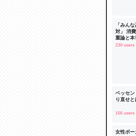
─ニュース
「みんな
対」 消
重論と本
論文では
イン
230 users
は」とあ
チンを強
─ニュース
ベッセン
り直せと
これを元
156 users
類だと殻
─ニュース
女性ボー