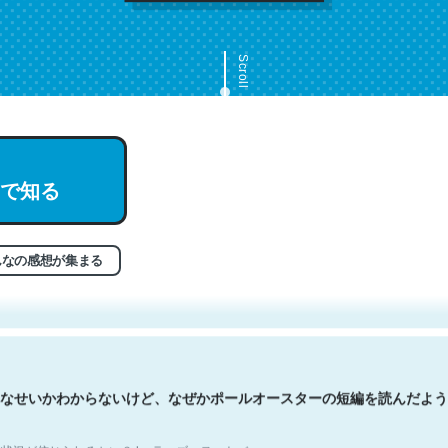
Scroll
で知る
文。彼はとてもクレバーなんだろうなと凄く思う。英語少しでも読める
分はこの流れ好き。Let’s Fucking Go. Then Covid hit. Shit.
状況が信じられるかい？ by ラーズ・ヌートバー
んなの感想が集まる
なせいかわからないけど、なぜかポールオースターの短編を読んだよう
状況が信じられるかい？ by ラーズ・ヌートバー