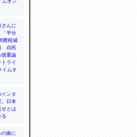
てるので
使わずキ
…。腹足