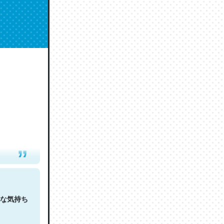
人は原文
な気持ち