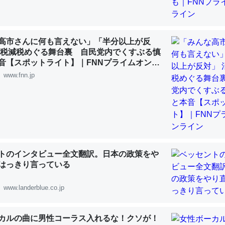
 :: 【研究発表】昆虫学の大問題＝「昆虫はなぜ海にいないのか」に関する新仮説
高市さんに何も言えない」「半分以上が反
費税減税めぐる舞台裏 自民党内でくすぶる慎
音【スポットライト】｜FNNプライムオンラ
「淡水はカルシウムも酸素も不足してて両方に不利だから両方が拮抗し
www.fnn.jp
って面白い。海にいる鋏角類（カブトガニ・ウミグモ）はカルシウムを
化してる筈だが、酵素が違うのか？
 :: 【研究発表】昆虫学の大問題＝「昆虫はなぜ海にいないのか」に関する新仮説
トのインタビュー全文翻訳。日本の政策をや
はっきり言っている
に考えるとカルシウムを大量に使う脊椎動物と貝類は苦労してるんだな
を無くしてナメクジになったり努力してるし。
www.landerblue.co.jp
 :: 【研究発表】昆虫学の大問題＝「昆虫はなぜ海にいないのか」に関する新仮説
カルの曲に男性コーラス入れるな！クソが！