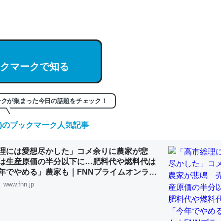
hatGPTの仕組み、特に「トークン」について解説してる記事が少ない
編来た https://isobe324649.hatenablog.com/entry/2023/03/27/
組みと限界についての考察（１） - conceptualization
クマークで知る
記事。32768トークンだと英語小説100ページ分くらい。小説でいう「
ークが集まった今日の話題をチェック！
は回収されないけど、短期記憶というには多い分量。進化すればするほ
(木)のブックマーク人気記事
くなりそう
組みと限界についての考察（１） - conceptualization
理には愛想尽かした」コメ余りに農家が悲
は生産原価の半分以下に…肥料代や燃料代は
年でやめる」農家も｜FNNプライムオンライ
www.fnn.jp
カルシウム少ないのか。知らんかった。調べたらコオロギのカルシウム
分の1程度。