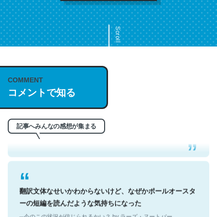
Scroll
COMMENT
これは名文。彼はとてもクレバーなんだろうなと凄く思
コメントで知る
う。英語少しでも読める人は原文もお勧め。自分はこの流
れ好き。Let’s Fucking Go. Then Covid hit. Shit.
─今のこの状況が信じられるかい？ by ラーズ・ヌートバー
記事へみんなの感想が集まる
翻訳文体なせいかわからないけど、なぜかポールオースタ
ーの短編を読んだような気持ちになった
─今のこの状況が信じられるかい？ by ラーズ・ヌートバー