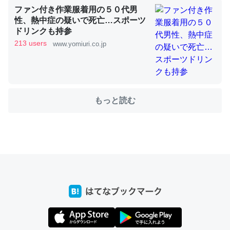
ファン付き作業服着用の５０代男
性、熱中症の疑いで死亡…スポーツ
ドリンクも持参
ちょうど同じ理由でEcho Show 8を設定中でした。Prime
213 users
www.yomiuri.co.jp
とかSpotifyを支払う孝行もできる。一生で親と会える残
り時間を日数にすると1週間とかの人が多いそうだけど、
それを実質100倍以上に伸ばす効果があるはず……
─たまにLINEするくらいだった遠方の父67歳と僕。ITツール導入で
もっと読む
コミュニケーションが劇的に変化した｜tayorini by LIFULL介護
私も3年前ぐらいに祖母の家に設置した。ポケットWifiみ
たいなのでネット環境作ったけどAlexaしか使わないので
回線代ほとんどかからないですよ。参考：
https://toyoshi.hatenablog.com/entry/2019/05/15/1805
34