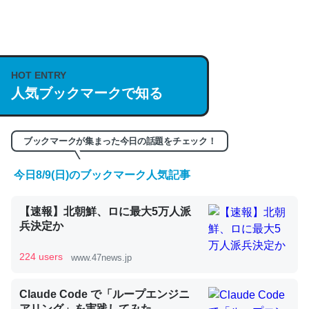
何気にChatGPTの仕組み、特に「トークン」について解
説してる記事が少ないので貴重な良記事。/続編来た
https://isobe324649.hatenablog.com/entry/2023/03/27
HOT ENTRY
/064121
人気ブックマークで知る
─GPTの仕組みと限界についての考察（１） - conceptualization
ブックマークが集まった今日の話題をチェック！
今日8/9(日)のブックマーク人気記事
これは良記事。32768トークンだと英語小説100ページ分
【速報】北朝鮮、ロに最大5万人派
くらい。小説でいう「ずっと前の伏線」は回収されないけ
兵決定か
ど、短期記憶というには多い分量。進化すればするほど分
かりやすく強くなりそう
224 users
www.47news.jp
─GPTの仕組みと限界についての考察（１） - conceptualization
Claude Code で「ループエンジニ
アリング」を実践してみた