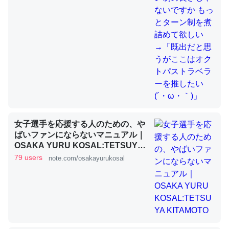
これを元に考えるとカルシウムを大量に使う脊椎動物と貝
類は苦労してるんだな…。腹足類だと殻を無くしてナメク
ジになったり努力してるし。
─ニュース :: 【研究発表】昆虫学の大問題＝「昆虫はなぜ海にいな
いのか」に関する新仮説
女子選手を応援する人のための、や
ばいファンにならないマニュアル｜
OSAKA YURU KOSAL:TETSUYA
ウチもEchoを実家に置いて４年。でたまに覗いてる。ぼ
KITAMOTO
79 users
note.com/osakayurukosal
ちぼちRingも置こうかと画策中。あと、Googleマップで
位置情報を共有してる。電池残量や充電中かが分かるので
これ見て生きてるなって分かる。
─たまにLINEするくらいだった遠方の父67歳と僕。ITツール導入で
コミュニケーションが劇的に変化した｜tayorini by LIFULL介護