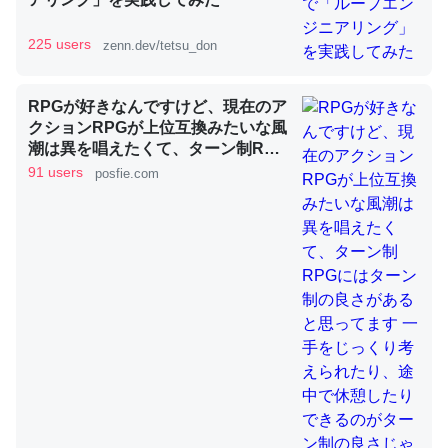
225 users
zenn.dev/tetsu_don
昆虫ってカルシウム少ないのか。知らんかった。調べたら
コオロギのカルシウム分はエビの600分の1程度。
RPGが好きなんですけど、現在のア
─ニュース :: 【研究発表】昆虫学の大問題＝「昆虫はなぜ海にいな
クションRPGが上位互換みたいな風
いのか」に関する新仮説
潮は異を唱えたくて、ターン制RPG
にはターン制の良さがあると思って
91 users
posfie.com
ます 一手をじっくり考えられたり、
途中で休憩したりできるのがターン
制の良さじゃないですか もっとター
ン制を煮詰めて欲しい→「既出だと
論文では「淡水はカルシウムも酸素も不足してて両方に不
思うがここはオクトパストラベラー
利だから両方が拮抗してるのでは」とあって面白い。海に
を推したい(´・ω・｀)」
いる鋏角類（カブトガニ・ウミグモ）はカルシウムを使わ
ずキチンを強化してる筈だが、酵素が違うのか？
─ニュース :: 【研究発表】昆虫学の大問題＝「昆虫はなぜ海にいな
いのか」に関する新仮説