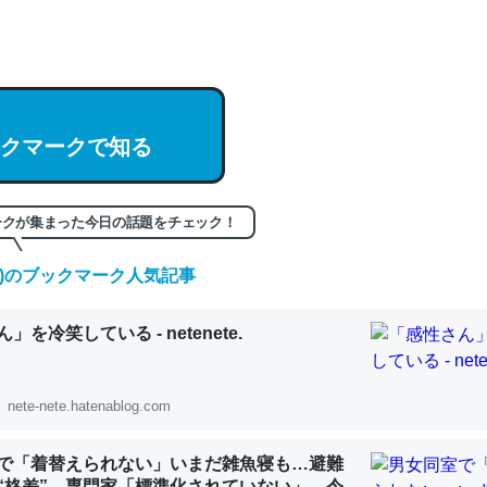
hatGPTの仕組み、特に「トークン」について解説してる記事が少ない
編来た https://isobe324649.hatenablog.com/entry/2023/03/27/
組みと限界についての考察（１） - conceptualization
クマークで知る
記事。32768トークンだと英語小説100ページ分くらい。小説でいう「
ークが集まった今日の話題をチェック！
は回収されないけど、短期記憶というには多い分量。進化すればするほ
くなりそう
(金)のブックマーク人気記事
組みと限界についての考察（１） - conceptualization
」を冷笑している - netenete.
nete-nete.hatenablog.com
カルシウム少ないのか。知らんかった。調べたらコオロギのカルシウム
で「着替えられない」いまだ雑魚寝も…避難
分の1程度。
“格差” 専門家「標準化されていない」 令