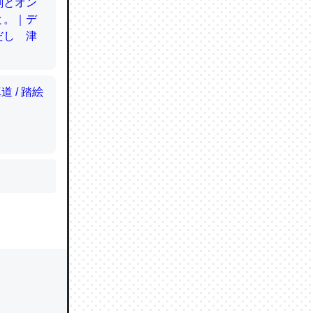
かと画策
るのでこ
的に変化し
う孝行もで
ど、それ
的に変化し