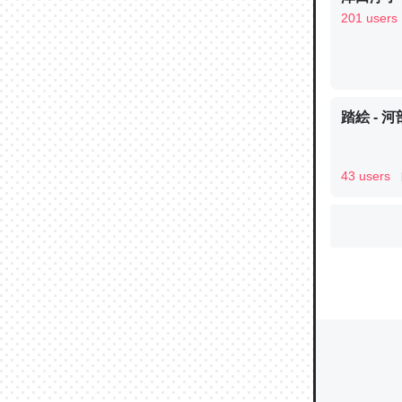
201 users
ウチもE
中。あと
踏絵 - 
れ見て生
─たまにL
た｜tayori
43 users
ちょうど同
きる。一
を実質1
─たまにL
た｜tayori