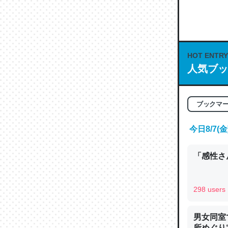
何気にC
な良記事。/続
─GPTの仕
HOT ENTRY
人気ブッ
これは良
ブックマ
の伏線」
やすく強
今日8/7
─GPTの仕
「感性さん
298 users
昆虫って
男女同室
の600
所めぐり