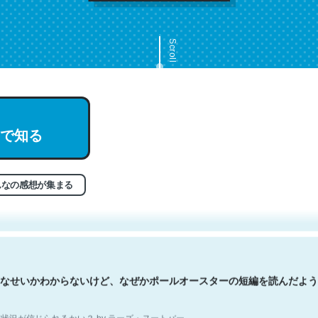
Scroll
で知る
文。彼はとてもクレバーなんだろうなと凄く思う。英語少しでも読める
分はこの流れ好き。Let’s Fucking Go. Then Covid hit. Shit.
状況が信じられるかい？ by ラーズ・ヌートバー
んなの感想が集まる
なせいかわからないけど、なぜかポールオースターの短編を読んだよう
状況が信じられるかい？ by ラーズ・ヌートバー