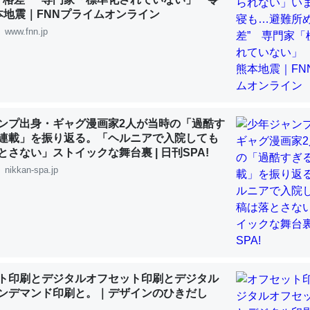
 :: 【研究発表】昆虫学の大問題＝「昆虫はなぜ海にいないのか」に関する新仮説
本地震｜FNNプライムオンライン
www.fnn.jp
「淡水はカルシウムも酸素も不足してて両方に不利だから両方が拮抗し
って面白い。海にいる鋏角類（カブトガニ・ウミグモ）はカルシウムを
ンプ出身・ギャグ漫画家2人が当時の「過酷す
化してる筈だが、酵素が違うのか？
連載」を振り返る。「ヘルニアで入院しても
とさない」ストイックな舞台裏 | 日刊SPA!
 :: 【研究発表】昆虫学の大問題＝「昆虫はなぜ海にいないのか」に関する新仮説
nikkan-spa.jp
に考えるとカルシウムを大量に使う脊椎動物と貝類は苦労してるんだな
を無くしてナメクジになったり努力してるし。
 :: 【研究発表】昆虫学の大問題＝「昆虫はなぜ海にいないのか」に関する新仮説
ト印刷とデジタルオフセット印刷とデジタル
ンデマンド印刷と。｜デザインのひきだし