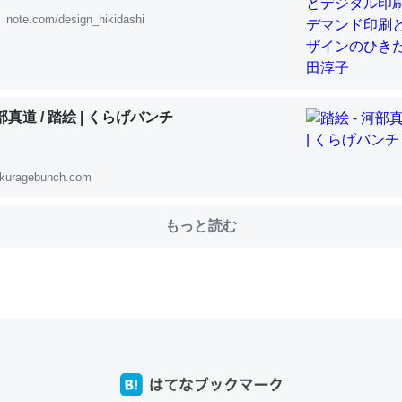
note.com/design_hikidashi
choを実家に置いて４年。でたまに覗いてる。ぼちぼちRingも置こう
、Googleマップで位置情報を共有してる。電池残量や充電中かが分か
河部真道 / 踏絵 | くらげバンチ
きてるなって分かる。
INEするくらいだった遠方の父67歳と僕。ITツール導入でコミュニケーションが劇
ni by LIFULL介護
kuragebunch.com
もっと読む
じ理由でEcho Show 8を設定中でした。PrimeとかSpotifyを支払
生で親と会える残り時間を日数にすると1週間とかの人が多いそうだけ
00倍以上に伸ばす効果があるはず……
INEするくらいだった遠方の父67歳と僕。ITツール導入でコミュニケーションが劇
ni by LIFULL介護