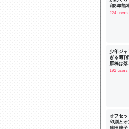
─ニュース
和8年熊
224 users
論文では
は」とあ
少年ジャ
チンを強
ぎる週刊
原稿は落
─ニュース
192 users
これを元
類だと殻
─ニュース
オフセッ
印刷とオ
津田淳子