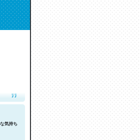
人は原文
な気持ち