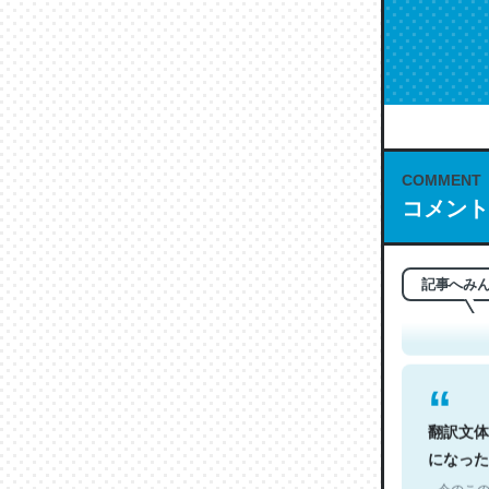
COMMENT
コメント
これは名
もお勧め。自
─今のこの
記事へみ
翻訳文体
になった
─今のこの