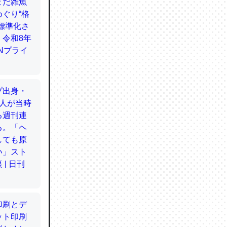
てるので
使わずキ
…。腹足