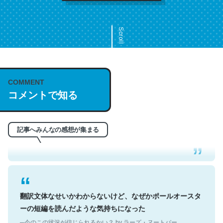
Scroll
COMMENT
これは名文。彼はとてもクレバーなんだろうなと凄く思
コメントで知る
う。英語少しでも読める人は原文もお勧め。自分はこの流
れ好き。Let’s Fucking Go. Then Covid hit. Shit.
─今のこの状況が信じられるかい？ by ラーズ・ヌートバー
記事へみんなの感想が集まる
翻訳文体なせいかわからないけど、なぜかポールオースタ
ーの短編を読んだような気持ちになった
─今のこの状況が信じられるかい？ by ラーズ・ヌートバー