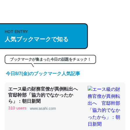
何気にChatGPTの仕組み、特に「トークン」について解
説してる記事が少ないので貴重な良記事。/続編来た
https://isobe324649.hatenablog.com/entry/2023/03/27
HOT ENTRY
/064121
人気ブックマークで知る
─GPTの仕組みと限界についての考察（１） - conceptualization
ブックマークが集まった今日の話題をチェック！
今日8/7(金)のブックマーク人気記事
これは良記事。32768トークンだと英語小説100ページ分
エース級の財務官僚が異例転出へ
くらい。小説でいう「ずっと前の伏線」は回収されないけ
官邸幹部「協力的でなかったか
ど、短期記憶というには多い分量。進化すればするほど分
ら」：朝日新聞
かりやすく強くなりそう
310 users
www.asahi.com
─GPTの仕組みと限界についての考察（１） - conceptualization