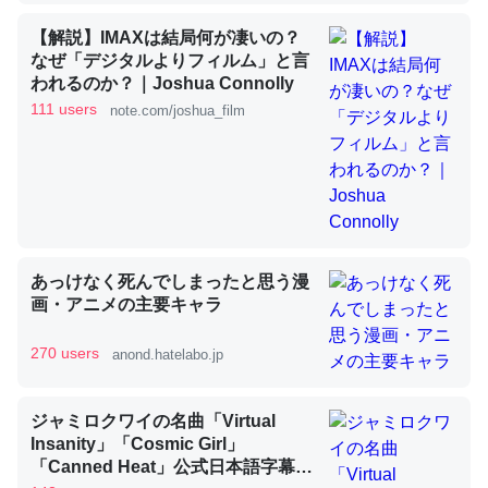
【解説】IMAXは結局何が凄いの？
なぜ「デジタルよりフィルム」と言
昆虫ってカルシウム少ないのか。知らんかった。調べたら
われるのか？｜Joshua Connolly
コオロギのカルシウム分はエビの600分の1程度。
111 users
note.com/joshua_film
─ニュース :: 【研究発表】昆虫学の大問題＝「昆虫はなぜ海にいな
いのか」に関する新仮説
あっけなく死んでしまったと思う漫
論文では「淡水はカルシウムも酸素も不足してて両方に不
画・アニメの主要キャラ
利だから両方が拮抗してるのでは」とあって面白い。海に
いる鋏角類（カブトガニ・ウミグモ）はカルシウムを使わ
270 users
anond.hatelabo.jp
ずキチンを強化してる筈だが、酵素が違うのか？
─ニュース :: 【研究発表】昆虫学の大問題＝「昆虫はなぜ海にいな
いのか」に関する新仮説
ジャミロクワイの名曲「Virtual
Insanity」「Cosmic Girl」
「Canned Heat」公式日本語字幕付