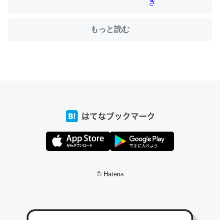
もっと読む
ちょうど同じ理由でEcho Show 8を設定中でした。Prime
とかSpotifyを支払う孝行もできる。一生で親と会える残
り時間を日数にすると1週間とかの人が多いそうだけど、
それを実質100倍以上に伸ばす効果があるはず……
─たまにLINEするくらいだった遠方の父67歳と僕。ITツール導入で
コミュニケーションが劇的に変化した｜tayorini by LIFULL介護
私も3年前ぐらいに祖母の家に設置した。ポケットWifiみ
© Hatena
たいなのでネット環境作ったけどAlexaしか使わないので
回線代ほとんどかからないですよ。参考：
https://toyoshi.hatenablog.com/entry/2019/05/15/1805
34