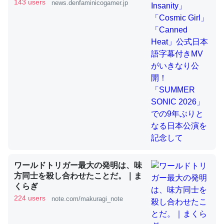
きMVがいきなり公開！「SUMMER
143 users
news.denfaminicogamer.jp
SONIC 2026」での9年ぶりとなる日
本公演を記念して
これを元に考えるとカルシウムを大量に使う脊椎動物と貝
類は苦労してるんだな…。腹足類だと殻を無くしてナメク
ジになったり努力してるし。
─ニュース :: 【研究発表】昆虫学の大問題＝「昆虫はなぜ海にいな
いのか」に関する新仮説
ウチもEchoを実家に置いて４年。でたまに覗いてる。ぼ
ちぼちRingも置こうかと画策中。あと、Googleマップで
ワールドトリガー最大の発明は、味
位置情報を共有してる。電池残量や充電中かが分かるので
方同士を殺し合わせたことだ。｜ま
これ見て生きてるなって分かる。
くらぎ
─たまにLINEするくらいだった遠方の父67歳と僕。ITツール導入で
224 users
note.com/makuragi_note
コミュニケーションが劇的に変化した｜tayorini by LIFULL介護