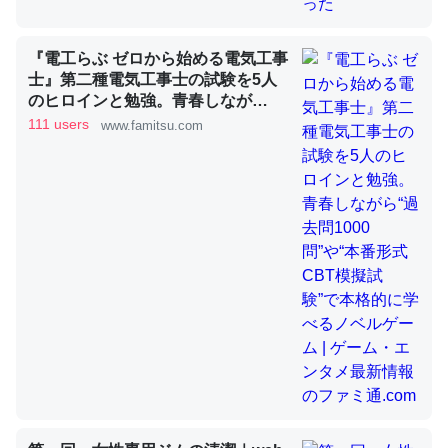
『電工らぶ ゼロから始める電気工事
昆虫ってカルシウム少ないのか。知らんかった。調べたら
士』第二種電気工事士の試験を5人
コオロギのカルシウム分はエビの600分の1程度。
のヒロインと勉強。青春しなが
ら“過去問1000問”や“本番形式CBT
111 users
www.famitsu.com
─ニュース :: 【研究発表】昆虫学の大問題＝「昆虫はなぜ海にいな
模擬試験”で本格的に学べるノベル
いのか」に関する新仮説
ゲーム | ゲーム・エンタメ最新情報
のファミ通.com
論文では「淡水はカルシウムも酸素も不足してて両方に不
利だから両方が拮抗してるのでは」とあって面白い。海に
いる鋏角類（カブトガニ・ウミグモ）はカルシウムを使わ
ずキチンを強化してる筈だが、酵素が違うのか？
─ニュース :: 【研究発表】昆虫学の大問題＝「昆虫はなぜ海にいな
いのか」に関する新仮説