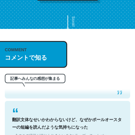
Scroll
COMMENT
これは名文。彼はとてもクレバーなんだろうなと凄く思
コメントで知る
う。英語少しでも読める人は原文もお勧め。自分はこの流
れ好き。Let’s Fucking Go. Then Covid hit. Shit.
─今のこの状況が信じられるかい？ by ラーズ・ヌートバー
記事へみんなの感想が集まる
翻訳文体なせいかわからないけど、なぜかポールオースタ
ーの短編を読んだような気持ちになった
─今のこの状況が信じられるかい？ by ラーズ・ヌートバー