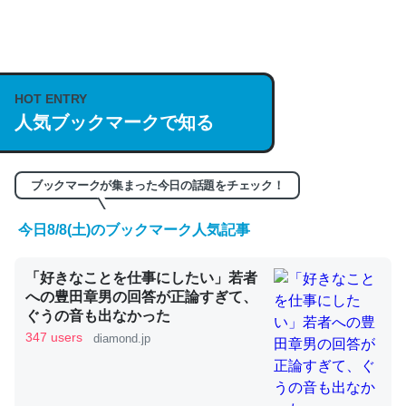
何気にChatGPTの仕組み、特に「トークン」について解
説してる記事が少ないので貴重な良記事。/続編来た
HOT ENTRY
https://isobe324649.hatenablog.com/entry/2023/03/27
人気ブックマークで知る
/064121
─GPTの仕組みと限界についての考察（１） - conceptualization
ブックマークが集まった今日の話題をチェック！
今日8/8(土)のブックマーク人気記事
これは良記事。32768トークンだと英語小説100ページ分
「好きなことを仕事にしたい」若者
くらい。小説でいう「ずっと前の伏線」は回収されないけ
への豊田章男の回答が正論すぎて、
ど、短期記憶というには多い分量。進化すればするほど分
ぐうの音も出なかった
かりやすく強くなりそう
347 users
diamond.jp
─GPTの仕組みと限界についての考察（１） - conceptualization