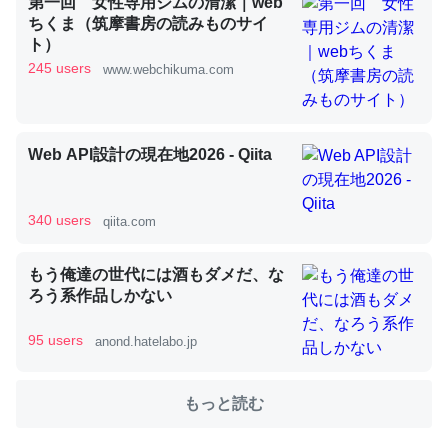
第一回 女性専用ジムの清潔｜web
ちくま（筑摩書房の読みものサイ
ト）
これを元に考えるとカルシウムを大量に使う脊椎動物と貝
245 users
www.webchikuma.com
類は苦労してるんだな…。腹足類だと殻を無くしてナメク
ジになったり努力してるし。
─ニュース :: 【研究発表】昆虫学の大問題＝「昆虫はなぜ海にいな
Web API設計の現在地2026 - Qiita
いのか」に関する新仮説
340 users
qiita.com
もう俺達の世代には酒もダメだ、な
ウチもEchoを実家に置いて４年。でたまに覗いてる。ぼ
ろう系作品しかない
ちぼちRingも置こうかと画策中。あと、Googleマップで
位置情報を共有してる。電池残量や充電中かが分かるので
95 users
anond.hatelabo.jp
これ見て生きてるなって分かる。
─たまにLINEするくらいだった遠方の父67歳と僕。ITツール導入で
もっと読む
コミュニケーションが劇的に変化した｜tayorini by LIFULL介護