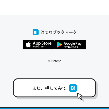
ちょうど同じ理由でEcho Show 8を設定中でした。Prime
とかSpotifyを支払う孝行もできる。一生で親と会える残
り時間を日数にすると1週間とかの人が多いそうだけど、
それを実質100倍以上に伸ばす効果があるはず……
─たまにLINEするくらいだった遠方の父67歳と僕。ITツール導入で
コミュニケーションが劇的に変化した｜tayorini by LIFULL介護
© Hatena
私も3年前ぐらいに祖母の家に設置した。ポケットWifiみ
たいなのでネット環境作ったけどAlexaしか使わないので
回線代ほとんどかからないですよ。参考：
https://toyoshi.hatenablog.com/entry/2019/05/15/1805
34