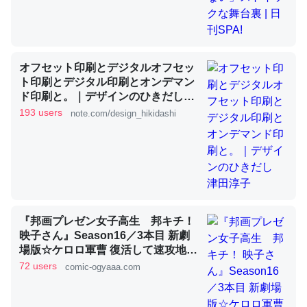
これを元に考えるとカルシウムを大量に使う脊椎動物と貝
類は苦労してるんだな…。腹足類だと殻を無くしてナメク
オフセット印刷とデジタルオフセッ
ジになったり努力してるし。
ト印刷とデジタル印刷とオンデマン
ド印刷と。｜デザインのひきだし
─ニュース :: 【研究発表】昆虫学の大問題＝「昆虫はなぜ海にいな
いのか」に関する新仮説
津田淳子
193 users
note.com/design_hikidashi
ウチもEchoを実家に置いて４年。でたまに覗いてる。ぼ
ちぼちRingも置こうかと画策中。あと、Googleマップで
『邦画プレゼン女子高生 邦キチ！
位置情報を共有してる。電池残量や充電中かが分かるので
映子さん』Season16／3本目 新劇
これ見て生きてるなって分かる。
場版☆ケロロ軍曹 復活して速攻地球
滅亡の危機であります！ - 服部昇大 |
72 users
comic-ogyaaa.com
─たまにLINEするくらいだった遠方の父67歳と僕。ITツール導入で
COMIC OGYAAA!!
コミュニケーションが劇的に変化した｜tayorini by LIFULL介護