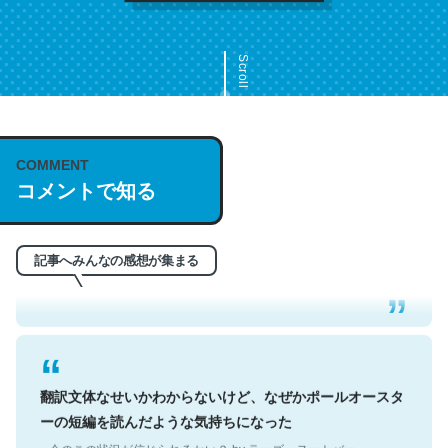
Scroll
COMMENT
これは名文。彼はとてもクレバーなんだろうなと凄く思
コメントで知る
う。英語少しでも読める人は原文もお勧め。自分はこの流
れ好き。Let’s Fucking Go. Then Covid hit. Shit.
─今のこの状況が信じられるかい？ by ラーズ・ヌートバー
記事へみんなの感想が集まる
翻訳文体なせいかわからないけど、なぜかポールオースタ
ーの短編を読んだような気持ちになった
─今のこの状況が信じられるかい？ by ラーズ・ヌートバー