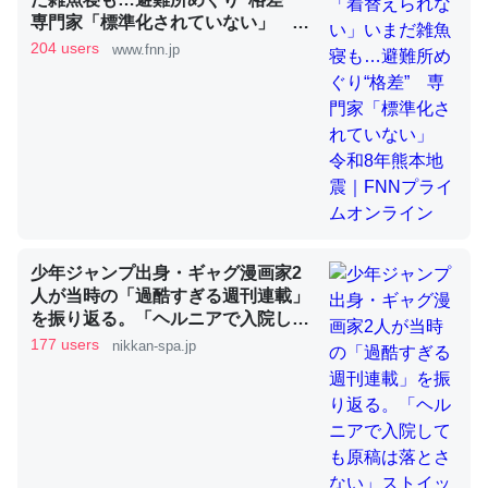
専門家「標準化されていない」 令
和8年熊本地震｜FNNプライムオン
204 users
www.fnn.jp
ライン
昆虫ってカルシウム少ないのか。知らんかった。調べたら
コオロギのカルシウム分はエビの600分の1程度。
─ニュース :: 【研究発表】昆虫学の大問題＝「昆虫はなぜ海にいな
いのか」に関する新仮説
少年ジャンプ出身・ギャグ漫画家2
論文では「淡水はカルシウムも酸素も不足してて両方に不
人が当時の「過酷すぎる週刊連載」
を振り返る。「ヘルニアで入院して
利だから両方が拮抗してるのでは」とあって面白い。海に
も原稿は落とさない」ストイックな
177 users
nikkan-spa.jp
いる鋏角類（カブトガニ・ウミグモ）はカルシウムを使わ
舞台裏 | 日刊SPA!
ずキチンを強化してる筈だが、酵素が違うのか？
─ニュース :: 【研究発表】昆虫学の大問題＝「昆虫はなぜ海にいな
いのか」に関する新仮説