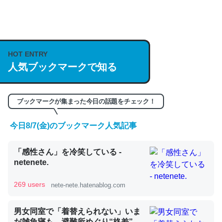
何気にChatGPTの仕組み、特に「トークン」について解
説してる記事が少ないので貴重な良記事。/続編来た
https://isobe324649.hatenablog.com/entry/2023/03/27
HOT ENTRY
人気ブックマークで知る
/064121
─GPTの仕組みと限界についての考察（１） - conceptualization
ブックマークが集まった今日の話題をチェック！
今日8/7(金)のブックマーク人気記事
これは良記事。32768トークンだと英語小説100ページ分
「感性さん」を冷笑している -
くらい。小説でいう「ずっと前の伏線」は回収されないけ
netenete.
ど、短期記憶というには多い分量。進化すればするほど分
かりやすく強くなりそう
269 users
nete-nete.hatenablog.com
─GPTの仕組みと限界についての考察（１） - conceptualization
男女同室で「着替えられない」いま
だ雑魚寝も…避難所めぐり“格差”