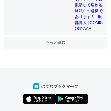
ちょうど同じ理由でEcho Show 8を設定中でした。Prime
とかSpotifyを支払う孝行もできる。一生で親と会える残
り時間を日数にすると1週間とかの人が多いそうだけど、
それを実質100倍以上に伸ばす効果があるはず……
もっと読む
─たまにLINEするくらいだった遠方の父67歳と僕。ITツール導入で
コミュニケーションが劇的に変化した｜tayorini by LIFULL介護
私も3年前ぐらいに祖母の家に設置した。ポケットWifiみ
たいなのでネット環境作ったけどAlexaしか使わないので
回線代ほとんどかからないですよ。参考：
https://toyoshi.hatenablog.com/entry/2019/05/15/1805
34