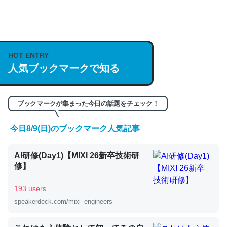
何気にChatGPTの仕組み、特に「トークン」について解
説してる記事が少ないので貴重な良記事。/続編来た
https://isobe324649.hatenablog.com/entry/2023/03/27
HOT ENTRY
/064121
人気ブックマークで知る
─GPTの仕組みと限界についての考察（１） - conceptualization
ブックマークが集まった今日の話題をチェック！
今日8/9(日)のブックマーク人気記事
これは良記事。32768トークンだと英語小説100ページ分
AI研修(Day1)【MIXI 26新卒技術研
くらい。小説でいう「ずっと前の伏線」は回収されないけ
修】
ど、短期記憶というには多い分量。進化すればするほど分
かりやすく強くなりそう
193 users
─GPTの仕組みと限界についての考察（１） - conceptualization
speakerdeck.com/mixi_engineers