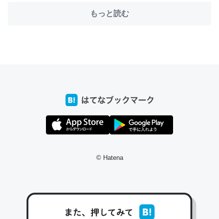
もっと読む
ちょうど同じ理由でEcho Show 8を設定中でした。Prime
とかSpotifyを支払う孝行もできる。一生で親と会える残
り時間を日数にすると1週間とかの人が多いそうだけど、
それを実質100倍以上に伸ばす効果があるはず……
─たまにLINEするくらいだった遠方の父67歳と僕。ITツール導入で
コミュニケーションが劇的に変化した｜tayorini by LIFULL介護
© Hatena
私も3年前ぐらいに祖母の家に設置した。ポケットWifiみ
たいなのでネット環境作ったけどAlexaしか使わないので
回線代ほとんどかからないですよ。参考：
https://toyoshi.hatenablog.com/entry/2019/05/15/1805
34