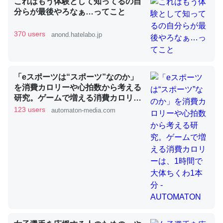
これはもう体験として知ってるの自
分らが最後やろなぁ…ってこと
370 users
anond.hatelabo.jp
昆虫ってカルシウム少ないのか。知らんかった。調べたら
コオロギのカルシウム分はエビの600分の1程度。
─ニュース :: 【研究発表】昆虫学の大問題＝「昆虫はなぜ海にいな
いのか」に関する新仮説
「eスポーツは“スポーツ”なのか」
を消費カロリーや心拍数から考える
研究。ゲームで増える消費カロリー
は、1時間で大体ちくわ1本分 -
123 users
automaton-media.com
AUTOMATON
論文では「淡水はカルシウムも酸素も不足してて両方に不
利だから両方が拮抗してるのでは」とあって面白い。海に
いる鋏角類（カブトガニ・ウミグモ）はカルシウムを使わ
ずキチンを強化してる筈だが、酵素が違うのか？
─ニュース :: 【研究発表】昆虫学の大問題＝「昆虫はなぜ海にいな
いのか」に関する新仮説