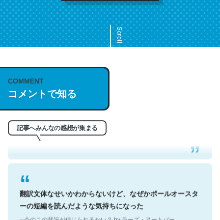
Scroll
COMMENT
これは名文。彼はとてもクレバーなんだろうなと凄く思
コメントで知る
う。英語少しでも読める人は原文もお勧め。自分はこの流
れ好き。Let’s Fucking Go. Then Covid hit. Shit.
─今のこの状況が信じられるかい？ by ラーズ・ヌートバー
記事へみんなの感想が集まる
翻訳文体なせいかわからないけど、なぜかポールオースタ
ーの短編を読んだような気持ちになった
─今のこの状況が信じられるかい？ by ラーズ・ヌートバー