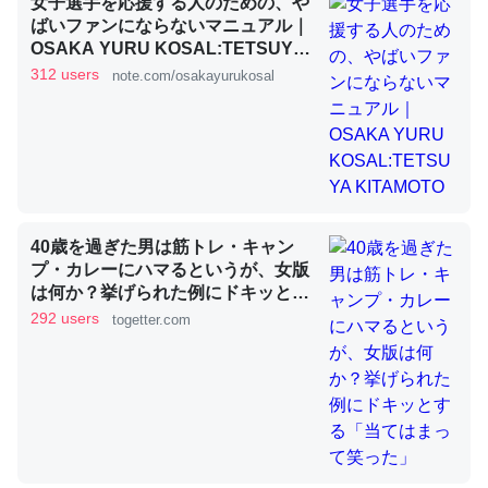
女子選手を応援する人のための、や
ばいファンにならないマニュアル｜
OSAKA YURU KOSAL:TETSUYA
これを元に考えるとカルシウムを大量に使う脊椎動物と貝
KITAMOTO
312 users
note.com/osakayurukosal
類は苦労してるんだな…。腹足類だと殻を無くしてナメク
ジになったり努力してるし。
─ニュース :: 【研究発表】昆虫学の大問題＝「昆虫はなぜ海にいな
いのか」に関する新仮説
40歳を過ぎた男は筋トレ・キャン
プ・カレーにハマるというが、女版
は何か？挙げられた例にドキッとす
ウチもEchoを実家に置いて４年。でたまに覗いてる。ぼ
る「当てはまって笑った」
292 users
togetter.com
ちぼちRingも置こうかと画策中。あと、Googleマップで
位置情報を共有してる。電池残量や充電中かが分かるので
これ見て生きてるなって分かる。
─たまにLINEするくらいだった遠方の父67歳と僕。ITツール導入で
コミュニケーションが劇的に変化した｜tayorini by LIFULL介護