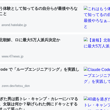
 :: 【研究発表】昆虫学の大問題＝「昆虫はなぜ海にいないのか」に関する新仮説
う体験として知ってるの自分らが最後やろな
こと
anond.hatelabo.jp
「淡水はカルシウムも酸素も不足してて両方に不利だから両方が拮抗し
北朝鮮、ロに最大5万人派兵決定か
って面白い。海にいる鋏角類（カブトガニ・ウミグモ）はカルシウムを
化してる筈だが、酵素が違うのか？
 :: 【研究発表】昆虫学の大問題＝「昆虫はなぜ海にいないのか」に関する新仮説
www.47news.jp
e Code で「ループエンジニアリング」を実践し
zenn.dev/tetsu_don
に考えるとカルシウムを大量に使う脊椎動物と貝類は苦労してるんだな
を無くしてナメクジになったり努力してるし。
過ぎた男は筋トレ・キャンプ・カレーにハマる
 :: 【研究発表】昆虫学の大問題＝「昆虫はなぜ海にいないのか」に関する新仮説
、女版は何か？挙げられた例にドキッとする
まって笑った」