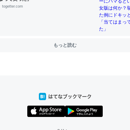
togetter.com
choを実家に置いて４年。でたまに覗いてる。ぼちぼちRingも置こう
、Googleマップで位置情報を共有してる。電池残量や充電中かが分か
きてるなって分かる。
もっと読む
INEするくらいだった遠方の父67歳と僕。ITツール導入でコミュニケーションが劇
ni by LIFULL介護
じ理由でEcho Show 8を設定中でした。PrimeとかSpotifyを支払
生で親と会える残り時間を日数にすると1週間とかの人が多いそうだけ
00倍以上に伸ばす効果があるはず……
INEするくらいだった遠方の父67歳と僕。ITツール導入でコミュニケーションが劇
ni by LIFULL介護