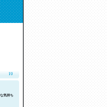
人は原文
な気持ち