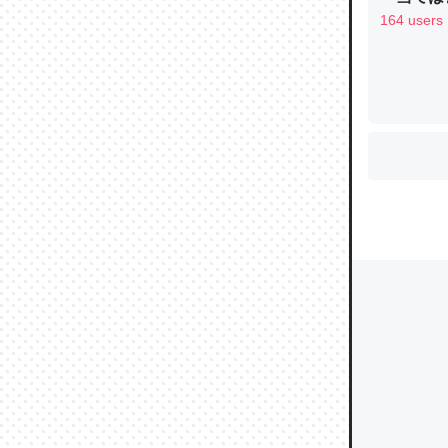
164 users
ウチもE
中。あと
れ見て生
─たまにL
た｜tayori
ちょうど同
きる。一
を実質1
─たまにL
た｜tayori