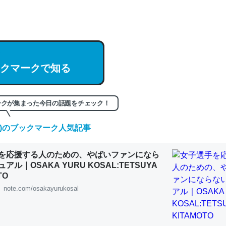
hatGPTの仕組み、特に「トークン」について解説してる記事が少ない
編来た https://isobe324649.hatenablog.com/entry/2023/03/27/
組みと限界についての考察（１） - conceptualization
クマークで知る
ークが集まった今日の話題をチェック！
記事。32768トークンだと英語小説100ページ分くらい。小説でいう「
は回収されないけど、短期記憶というには多い分量。進化すればするほ
(日)のブックマーク人気記事
くなりそう
組みと限界についての考察（１） - conceptualization
を応援する人のための、やばいファンになら
アル｜OSAKA YURU KOSAL:TETSUYA
TO
note.com/osakayurukosal
カルシウム少ないのか。知らんかった。調べたらコオロギのカルシウム
分の1程度。