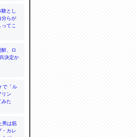
てるので
使わずキ
…。腹足