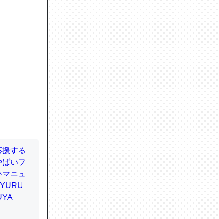
ので貴重
064121
ずっと前
ど分かり
分はエビ