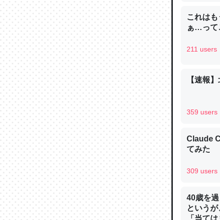
─ニュース
これはも
ぁ…って
211 users
論文では
【速報】
は」とあ
チンを強
─ニュース
359 users
Claud
てみた
309 users
これを元
類だと殻
40歳を
─ニュース
というが
「当ては