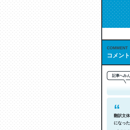
COMMENT
コメント
これは名
もお勧め。自
─今のこの
記事へみ
翻訳文体
になった
─今のこの