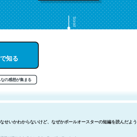
Scroll
で知る
文。彼はとてもクレバーなんだろうなと凄く思う。英語少しでも読める
分はこの流れ好き。Let’s Fucking Go. Then Covid hit. Shit.
状況が信じられるかい？ by ラーズ・ヌートバー
んなの感想が集まる
なせいかわからないけど、なぜかポールオースターの短編を読んだよう
状況が信じられるかい？ by ラーズ・ヌートバー