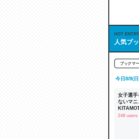
何気にC
な良記事。/続
─GPTの仕
HOT ENTRY
人気ブッ
ブックマ
これは良
の伏線」
今日8/9
やすく強
─GPTの仕
女子選手
ないマニュ
KITAMO
248 users
昆虫って
の600