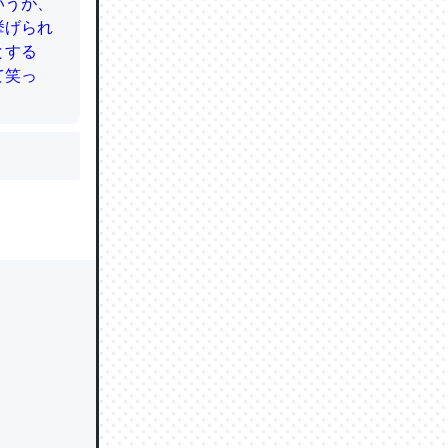
かと画策
るのでこ
的に変化し
う孝行もで
ど、それ
的に変化し