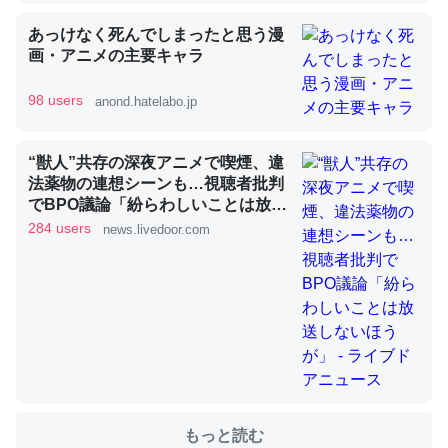
あっけなく死んでしまったと思う漫
これを元に考えるとカルシウムを大量に使う脊椎動物と貝
画・アニメの主要キャラ
類は苦労してるんだな…。腹足類だと殻を無くしてナメク
98 users
ジになったり努力してるし。
anond.hatelabo.jp
─ニュース :: 【研究発表】昆虫学の大問題＝「昆虫はなぜ海にいな
いのか」に関する新仮説
“獣人”共存の深夜アニメで喫煙、違
法薬物の連想シーンも…視聴者批判
でBPO議論「紛らわしいことは放送
しないほうが」 - ライブドアニュー
284 users
news.livedoor.com
ス
ウチもEchoを実家に置いて４年。でたまに覗いてる。ぼ
ちぼちRingも置こうかと画策中。あと、Googleマップで
位置情報を共有してる。電池残量や充電中かが分かるので
これ見て生きてるなって分かる。
─たまにLINEするくらいだった遠方の父67歳と僕。ITツール導入で
コミュニケーションが劇的に変化した｜tayorini by LIFULL介護
もっと読む