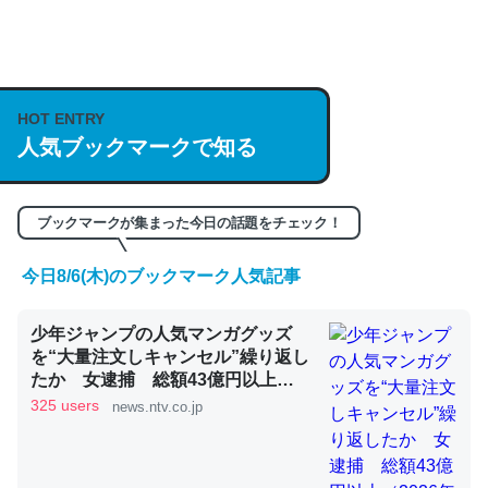
何気にChatGPTの仕組み、特に「トークン」について解
説してる記事が少ないので貴重な良記事。/続編来た
https://isobe324649.hatenablog.com/entry/2023/03/27
HOT ENTRY
/064121
人気ブックマークで知る
─GPTの仕組みと限界についての考察（１） - conceptualization
ブックマークが集まった今日の話題をチェック！
今日8/6(木)のブックマーク人気記事
これは良記事。32768トークンだと英語小説100ページ分
くらい。小説でいう「ずっと前の伏線」は回収されないけ
少年ジャンプの人気マンガグッズ
ど、短期記憶というには多い分量。進化すればするほど分
を“大量注文しキャンセル”繰り返し
たか 女逮捕 総額43億円以上
かりやすく強くなりそう
（2026年8月6日掲載）｜日テレ
325 users
news.ntv.co.jp
─GPTの仕組みと限界についての考察（１） - conceptualization
NEWS NNN