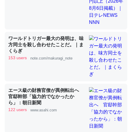
昆虫ってカルシウム少ないのか。知らんかった。調べたら
コオロギのカルシウム分はエビの600分の1程度。
─ニュース :: 【研究発表】昆虫学の大問題＝「昆虫はなぜ海にいな
いのか」に関する新仮説
ワールドトリガー最大の発明は、味
方同士を殺し合わせたことだ。｜ま
くらぎ
153 users
note.com/makuragi_note
論文では「淡水はカルシウムも酸素も不足してて両方に不
利だから両方が拮抗してるのでは」とあって面白い。海に
いる鋏角類（カブトガニ・ウミグモ）はカルシウムを使わ
エース級の財務官僚が異例転出へ
官邸幹部「協力的でなかったか
ずキチンを強化してる筈だが、酵素が違うのか？
ら」：朝日新聞
─ニュース :: 【研究発表】昆虫学の大問題＝「昆虫はなぜ海にいな
いのか」に関する新仮説
122 users
www.asahi.com