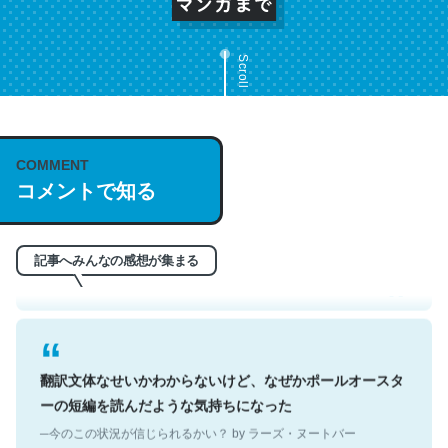
Scroll
これは名文。彼はとてもクレバーなんだろうなと凄く思
COMMENT
コメントで知る
う。英語少しでも読める人は原文もお勧め。自分はこの流
れ好き。Let’s Fucking Go. Then Covid hit. Shit.
─今のこの状況が信じられるかい？ by ラーズ・ヌートバー
記事へみんなの感想が集まる
翻訳文体なせいかわからないけど、なぜかポールオースタ
ーの短編を読んだような気持ちになった
─今のこの状況が信じられるかい？ by ラーズ・ヌートバー