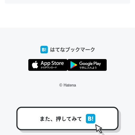
ちょうど同じ理由でEcho Show 8を設定中でした。Prime
とかSpotifyを支払う孝行もできる。一生で親と会える残
り時間を日数にすると1週間とかの人が多いそうだけど、
それを実質100倍以上に伸ばす効果があるはず……
─たまにLINEするくらいだった遠方の父67歳と僕。ITツール導入で
コミュニケーションが劇的に変化した｜tayorini by LIFULL介護
© Hatena
私も3年前ぐらいに祖母の家に設置した。ポケットWifiみ
たいなのでネット環境作ったけどAlexaしか使わないので
回線代ほとんどかからないですよ。参考：
https://toyoshi.hatenablog.com/entry/2019/05/15/1805
34
─たまにLINEするくらいだった遠方の父67歳と僕。ITツール導入で