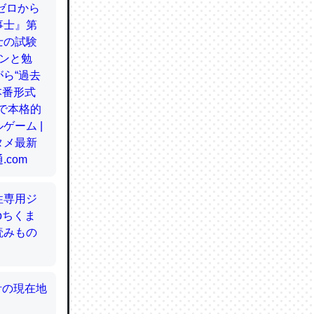
てるので
使わずキ
…。腹足