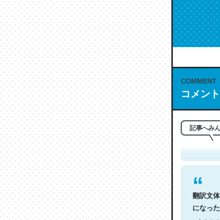
COMMENT
コメント
これは名
もお勧め。自
─今のこの
記事へみ
翻訳文体
になった
─今のこの