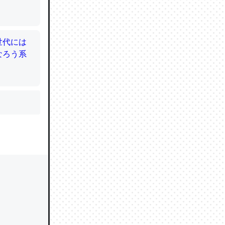
かと画策
るのでこ
的に変化し
う孝行もで
ど、それ
的に変化し