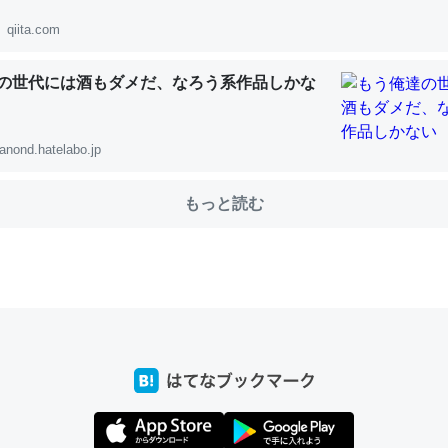
qiita.com
の世代には酒もダメだ、なろう系作品しかな
choを実家に置いて４年。でたまに覗いてる。ぼちぼちRingも置こう
、Googleマップで位置情報を共有してる。電池残量や充電中かが分か
きてるなって分かる。
anond.hatelabo.jp
INEするくらいだった遠方の父67歳と僕。ITツール導入でコミュニケーションが劇
ni by LIFULL介護
もっと読む
じ理由でEcho Show 8を設定中でした。PrimeとかSpotifyを支払
生で親と会える残り時間を日数にすると1週間とかの人が多いそうだけ
00倍以上に伸ばす効果があるはず……
INEするくらいだった遠方の父67歳と僕。ITツール導入でコミュニケーションが劇
ni by LIFULL介護