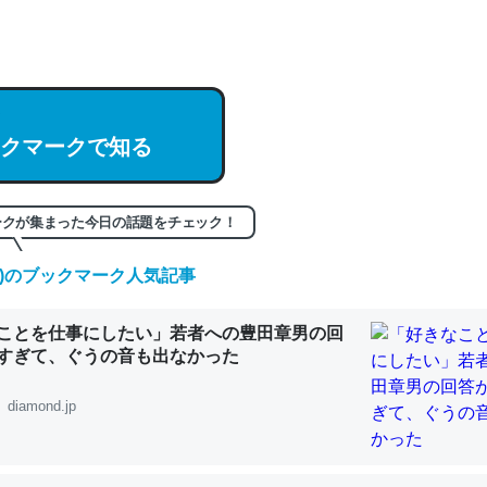
hatGPTの仕組み、特に「トークン」について解説してる記事が少ない
編来た https://isobe324649.hatenablog.com/entry/2023/03/27/
組みと限界についての考察（１） - conceptualization
クマークで知る
記事。32768トークンだと英語小説100ページ分くらい。小説でいう「
ークが集まった今日の話題をチェック！
は回収されないけど、短期記憶というには多い分量。進化すればするほ
(土)のブックマーク人気記事
くなりそう
組みと限界についての考察（１） - conceptualization
ことを仕事にしたい」若者への豊田章男の回
すぎて、ぐうの音も出なかった
diamond.jp
カルシウム少ないのか。知らんかった。調べたらコオロギのカルシウム
分の1程度。