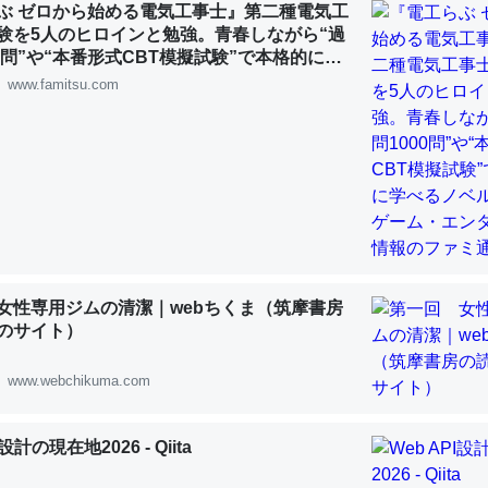
ぶ ゼロから始める電気工事士』第二種電気工
 :: 【研究発表】昆虫学の大問題＝「昆虫はなぜ海にいないのか」に関する新仮説
験を5人のヒロインと勉強。青春しながら“過
00問”や“本番形式CBT模擬試験”で本格的に学
ルゲーム | ゲーム・エンタメ最新情報のファミ
www.famitsu.com
「淡水はカルシウムも酸素も不足してて両方に不利だから両方が拮抗し
って面白い。海にいる鋏角類（カブトガニ・ウミグモ）はカルシウムを
化してる筈だが、酵素が違うのか？
 :: 【研究発表】昆虫学の大問題＝「昆虫はなぜ海にいないのか」に関する新仮説
女性専用ジムの清潔｜webちくま（筑摩書房
のサイト）
www.webchikuma.com
に考えるとカルシウムを大量に使う脊椎動物と貝類は苦労してるんだな
を無くしてナメクジになったり努力してるし。
 :: 【研究発表】昆虫学の大問題＝「昆虫はなぜ海にいないのか」に関する新仮説
I設計の現在地2026 - Qiita