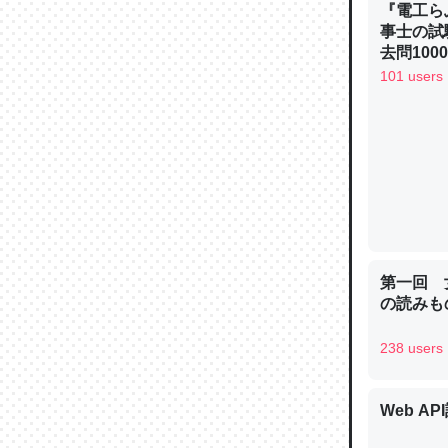
『電工ら
─ニュース
事士の試
去問10
べるノベ
101 users
通.com
論文では
は」とあ
チンを強
─ニュース
第一回 
の読みも
238 users
これを元
類だと殻
─ニュース
Web AP