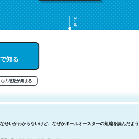
Scroll
で知る
文。彼はとてもクレバーなんだろうなと凄く思う。英語少しでも読める
分はこの流れ好き。Let’s Fucking Go. Then Covid hit. Shit.
状況が信じられるかい？ by ラーズ・ヌートバー
んなの感想が集まる
なせいかわからないけど、なぜかポールオースターの短編を読んだよう
状況が信じられるかい？ by ラーズ・ヌートバー