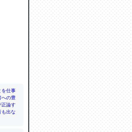
ので貴重
064121
ずっと前
ど分かり
分はエビ