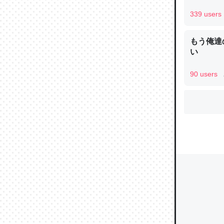
339 users
もう俺達
ウチもE
い
中。あと
れ見て生
90 users
─たまにL
た｜tayori
ちょうど同
きる。一
を実質1
─たまにL
た｜tayori