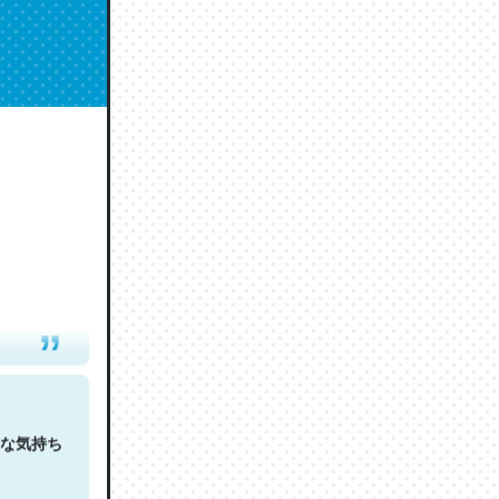
人は原文
な気持ち