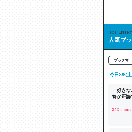
何気にC
な良記事。/続
─GPTの仕
HOT ENTRY
人気ブッ
これは良
ブックマ
の伏線」
今日8/8
やすく強
─GPTの仕
「好きな
答が正論
343 users
昆虫って
の600