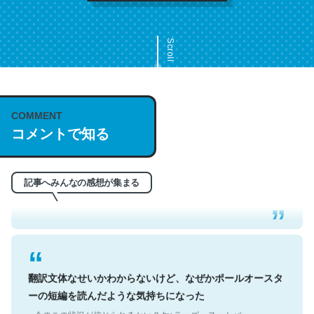
Scroll
COMMENT
これは名文。彼はとてもクレバーなんだろうなと凄く思
コメントで知る
う。英語少しでも読める人は原文もお勧め。自分はこの流
れ好き。Let’s Fucking Go. Then Covid hit. Shit.
─今のこの状況が信じられるかい？ by ラーズ・ヌートバー
記事へみんなの感想が集まる
翻訳文体なせいかわからないけど、なぜかポールオースタ
ーの短編を読んだような気持ちになった
─今のこの状況が信じられるかい？ by ラーズ・ヌートバー