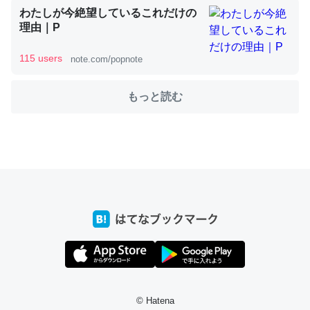
わたしが今絶望しているこれだけの
理由｜P
これを元に考えるとカルシウムを大量に使う脊椎動物と貝
115 users
note.com/popnote
類は苦労してるんだな…。腹足類だと殻を無くしてナメク
ジになったり努力してるし。
もっと読む
─ニュース :: 【研究発表】昆虫学の大問題＝「昆虫はなぜ海にいな
いのか」に関する新仮説
ウチもEchoを実家に置いて４年。でたまに覗いてる。ぼ
ちぼちRingも置こうかと画策中。あと、Googleマップで
位置情報を共有してる。電池残量や充電中かが分かるので
これ見て生きてるなって分かる。
─たまにLINEするくらいだった遠方の父67歳と僕。ITツール導入で
コミュニケーションが劇的に変化した｜tayorini by LIFULL介護
© Hatena