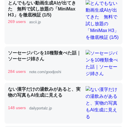
とんでもない動画生成AIが出てき
た 無料で試し放題の「MiniMax
H3」を徹底検証 (1/5)
昆虫ってカルシウム少ないのか。知らんかった。調べたら
269 users
ascii.jp
コオロギのカルシウム分はエビの600分の1程度。
─ニュース :: 【研究発表】昆虫学の大問題＝「昆虫はなぜ海にいな
いのか」に関する新仮説
ソーセージパンを10種類食べた話｜
ソーセージ姉さん
284 users
note.com/goodjoshi
論文では「淡水はカルシウムも酸素も不足してて両方に不
利だから両方が拮抗してるのでは」とあって面白い。海に
ない漢字だけの湯飲みがあると、実
いる鋏角類（カブトガニ・ウミグモ）はカルシウムを使わ
物の写真もAI生成に見える
ずキチンを強化してる筈だが、酵素が違うのか？
─ニュース :: 【研究発表】昆虫学の大問題＝「昆虫はなぜ海にいな
148 users
dailyportalz.jp
いのか」に関する新仮説