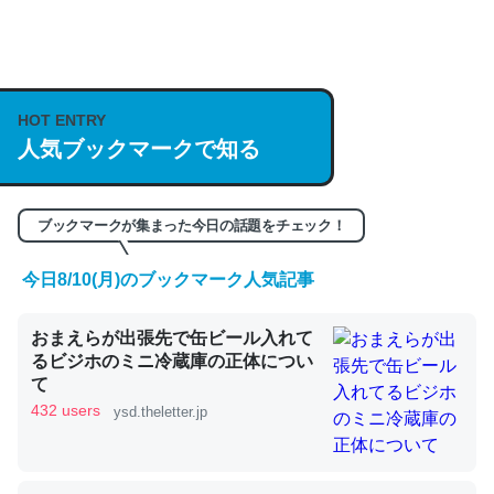
何気にChatGPTの仕組み、特に「トークン」について解
説してる記事が少ないので貴重な良記事。/続編来た
HOT ENTRY
https://isobe324649.hatenablog.com/entry/2023/03/27
人気ブックマークで知る
/064121
─GPTの仕組みと限界についての考察（１） - conceptualization
ブックマークが集まった今日の話題をチェック！
今日8/10(月)のブックマーク人気記事
これは良記事。32768トークンだと英語小説100ページ分
おまえらが出張先で缶ビール入れて
くらい。小説でいう「ずっと前の伏線」は回収されないけ
るビジホのミニ冷蔵庫の正体につい
ど、短期記憶というには多い分量。進化すればするほど分
て
かりやすく強くなりそう
432 users
ysd.theletter.jp
─GPTの仕組みと限界についての考察（１） - conceptualization