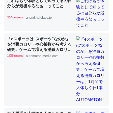
これはもう体験として知ってるの自
分らが最後やろなぁ…ってこと
355 users
anond.hatelabo.jp
昆虫ってカルシウム少ないのか。知らんかった。調べたら
コオロギのカルシウム分はエビの600分の1程度。
─ニュース :: 【研究発表】昆虫学の大問題＝「昆虫はなぜ海にいな
いのか」に関する新仮説
「eスポーツは“スポーツ”なのか」
を消費カロリーや心拍数から考える
研究。ゲームで増える消費カロリー
は、1時間で大体ちくわ1本分 -
109 users
automaton-media.com
AUTOMATON
論文では「淡水はカルシウムも酸素も不足してて両方に不
利だから両方が拮抗してるのでは」とあって面白い。海に
いる鋏角類（カブトガニ・ウミグモ）はカルシウムを使わ
ずキチンを強化してる筈だが、酵素が違うのか？
─ニュース :: 【研究発表】昆虫学の大問題＝「昆虫はなぜ海にいな
いのか」に関する新仮説