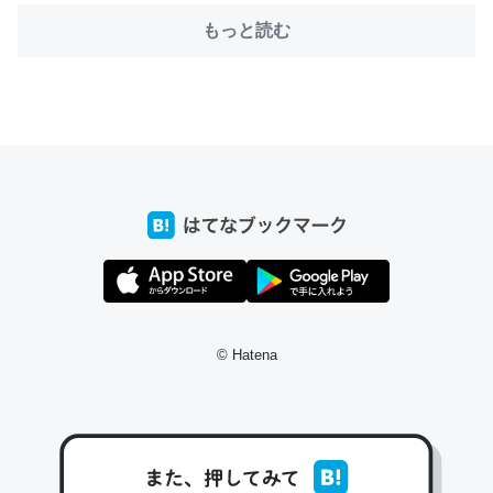
もっと読む
ちょうど同じ理由でEcho Show 8を設定中でした。Prime
とかSpotifyを支払う孝行もできる。一生で親と会える残
り時間を日数にすると1週間とかの人が多いそうだけど、
それを実質100倍以上に伸ばす効果があるはず……
─たまにLINEするくらいだった遠方の父67歳と僕。ITツール導入で
コミュニケーションが劇的に変化した｜tayorini by LIFULL介護
© Hatena
私も3年前ぐらいに祖母の家に設置した。ポケットWifiみ
たいなのでネット環境作ったけどAlexaしか使わないので
回線代ほとんどかからないですよ。参考：
https://toyoshi.hatenablog.com/entry/2019/05/15/1805
34