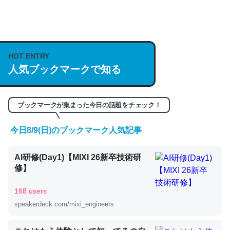
何気にChatGPTの仕組み、特に「トークン」について解
説してる記事が少ないので貴重な良記事。/続編来た
HOT ENTRY
https://isobe324649.hatenablog.com/entry/2023/03/27
人気ブックマークで知る
/064121
─GPTの仕組みと限界についての考察（１） - conceptualization
ブックマークが集まった今日の話題をチェック！
今日8/9(日)のブックマーク人気記事
これは良記事。32768トークンだと英語小説100ページ分
AI研修(Day1)【MIXI 26新卒技術研
くらい。小説でいう「ずっと前の伏線」は回収されないけ
修】
ど、短期記憶というには多い分量。進化すればするほど分
かりやすく強くなりそう
168 users
─GPTの仕組みと限界についての考察（１） - conceptualization
speakerdeck.com/mixi_engineers