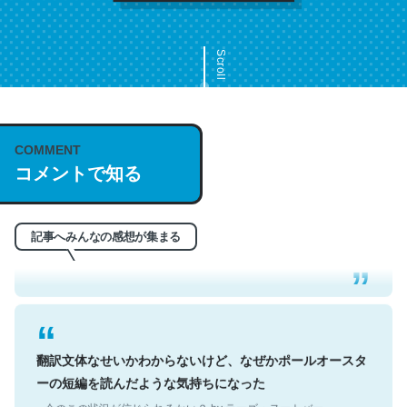
Scroll
COMMENT
これは名文。彼はとてもクレバーなんだろうなと凄く思
コメントで知る
う。英語少しでも読める人は原文もお勧め。自分はこの流
れ好き。Let’s Fucking Go. Then Covid hit. Shit.
─今のこの状況が信じられるかい？ by ラーズ・ヌートバー
記事へみんなの感想が集まる
翻訳文体なせいかわからないけど、なぜかポールオースタ
ーの短編を読んだような気持ちになった
─今のこの状況が信じられるかい？ by ラーズ・ヌートバー