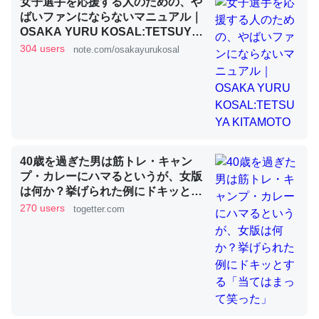
女子選手を応援する人のための、や
ばいファンにならないマニュアル｜
OSAKA YURU KOSAL:TETSUYA
KITAMOTO
これを元に考えるとカルシウムを大量に使う脊椎動物と貝
304 users
note.com/osakayurukosal
類は苦労してるんだな…。腹足類だと殻を無くしてナメク
ジになったり努力してるし。
─ニュース :: 【研究発表】昆虫学の大問題＝「昆虫はなぜ海にいな
いのか」に関する新仮説
40歳を過ぎた男は筋トレ・キャン
プ・カレーにハマるというが、女版
は何か？挙げられた例にドキッとす
ウチもEchoを実家に置いて４年。でたまに覗いてる。ぼ
る「当てはまって笑った」
270 users
togetter.com
ちぼちRingも置こうかと画策中。あと、Googleマップで
位置情報を共有してる。電池残量や充電中かが分かるので
これ見て生きてるなって分かる。
─たまにLINEするくらいだった遠方の父67歳と僕。ITツール導入で
コミュニケーションが劇的に変化した｜tayorini by LIFULL介護