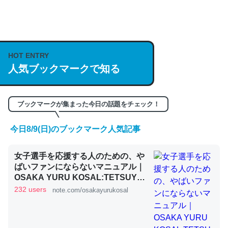
何気にChatGPTの仕組み、特に「トークン」について解
説してる記事が少ないので貴重な良記事。/続編来た
https://isobe324649.hatenablog.com/entry/2023/03/27
HOT ENTRY
人気ブックマークで知る
/064121
─GPTの仕組みと限界についての考察（１） - conceptualization
ブックマークが集まった今日の話題をチェック！
今日8/9(日)のブックマーク人気記事
これは良記事。32768トークンだと英語小説100ページ分
女子選手を応援する人のための、や
くらい。小説でいう「ずっと前の伏線」は回収されないけ
ばいファンにならないマニュアル｜
ど、短期記憶というには多い分量。進化すればするほど分
OSAKA YURU KOSAL:TETSUYA
かりやすく強くなりそう
KITAMOTO
232 users
note.com/osakayurukosal
─GPTの仕組みと限界についての考察（１） - conceptualization