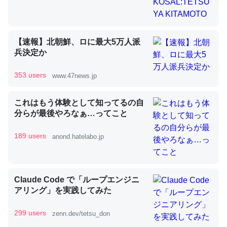
昆虫ってカルシウム少ないのか。知らんかった。調べたら
【速報】北朝鮮、ロに最大5万人派
コオロギのカルシウム分はエビの600分の1程度。
兵決定か
─ニュース :: 【研究発表】昆虫学の大問題＝「昆虫はなぜ海にいな
いのか」に関する新仮説
353 users
www.47news.jp
これはもう体験として知ってるの自
分らが最後やろなぁ…ってこと
189 users
論文では「淡水はカルシウムも酸素も不足してて両方に不
anond.hatelabo.jp
利だから両方が拮抗してるのでは」とあって面白い。海に
いる鋏角類（カブトガニ・ウミグモ）はカルシウムを使わ
ずキチンを強化してる筈だが、酵素が違うのか？
Claude Code で「ループエンジニ
─ニュース :: 【研究発表】昆虫学の大問題＝「昆虫はなぜ海にいな
アリング」を実践してみた
いのか」に関する新仮説
299 users
zenn.dev/tetsu_don