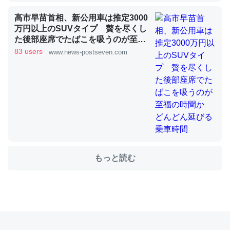
高市早苗首相、新公用車は推定3000
万円以上のSUVタイプ 贅を尽くし
これを元に考えるとカルシウムを大量に使う脊椎動物と貝
た後部座席でたばこを吸うのが至福
類は苦労してるんだな…。腹足類だと殻を無くしてナメク
の時間か どんどん延びる乗車時間
83 users
www.news-postseven.com
ジになったり努力してるし。
─ニュース :: 【研究発表】昆虫学の大問題＝「昆虫はなぜ海にいな
いのか」に関する新仮説
ウチもEchoを実家に置いて４年。でたまに覗いてる。ぼ
もっと読む
ちぼちRingも置こうかと画策中。あと、Googleマップで
位置情報を共有してる。電池残量や充電中かが分かるので
これ見て生きてるなって分かる。
─たまにLINEするくらいだった遠方の父67歳と僕。ITツール導入で
コミュニケーションが劇的に変化した｜tayorini by LIFULL介護