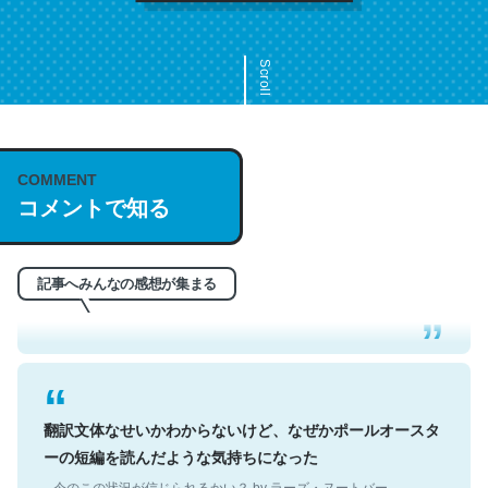
Scroll
COMMENT
これは名文。彼はとてもクレバーなんだろうなと凄く思
コメントで知る
う。英語少しでも読める人は原文もお勧め。自分はこの流
れ好き。Let’s Fucking Go. Then Covid hit. Shit.
─今のこの状況が信じられるかい？ by ラーズ・ヌートバー
記事へみんなの感想が集まる
翻訳文体なせいかわからないけど、なぜかポールオースタ
ーの短編を読んだような気持ちになった
─今のこの状況が信じられるかい？ by ラーズ・ヌートバー