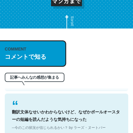
Scroll
これは名文。彼はとてもクレバーなんだろうなと凄く思
COMMENT
う。英語少しでも読める人は原文もお勧め。自分はこの流
コメントで知る
れ好き。Let’s Fucking Go. Then Covid hit. Shit.
─今のこの状況が信じられるかい？ by ラーズ・ヌートバー
記事へみんなの感想が集まる
翻訳文体なせいかわからないけど、なぜかポールオースタ
ーの短編を読んだような気持ちになった
─今のこの状況が信じられるかい？ by ラーズ・ヌートバー