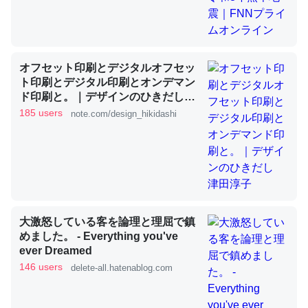
これを元に考えるとカルシウムを大量に使う脊椎動物と貝
類は苦労してるんだな…。腹足類だと殻を無くしてナメク
ジになったり努力してるし。
オフセット印刷とデジタルオフセッ
ト印刷とデジタル印刷とオンデマン
─ニュース :: 【研究発表】昆虫学の大問題＝「昆虫はなぜ海にいな
ド印刷と。｜デザインのひきだし
いのか」に関する新仮説
津田淳子
185 users
note.com/design_hikidashi
ウチもEchoを実家に置いて４年。でたまに覗いてる。ぼ
ちぼちRingも置こうかと画策中。あと、Googleマップで
位置情報を共有してる。電池残量や充電中かが分かるので
大激怒している客を論理と理屈で鎮
めました。 - Everything you've
これ見て生きてるなって分かる。
ever Dreamed
─たまにLINEするくらいだった遠方の父67歳と僕。ITツール導入で
コミュニケーションが劇的に変化した｜tayorini by LIFULL介護
146 users
delete-all.hatenablog.com