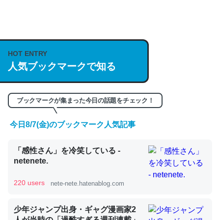
何気にChatGPTの仕組み、特に「トークン」について解
説してる記事が少ないので貴重な良記事。/続編来た
https://isobe324649.hatenablog.com/entry/2023/03/27
HOT ENTRY
/064121
人気ブックマークで知る
─GPTの仕組みと限界についての考察（１） - conceptualization
ブックマークが集まった今日の話題をチェック！
今日8/7(金)のブックマーク人気記事
これは良記事。32768トークンだと英語小説100ページ分
くらい。小説でいう「ずっと前の伏線」は回収されないけ
「感性さん」を冷笑している -
ど、短期記憶というには多い分量。進化すればするほど分
netenete.
かりやすく強くなりそう
220 users
nete-nete.hatenablog.com
─GPTの仕組みと限界についての考察（１） - conceptualization
少年ジャンプ出身・ギャグ漫画家2
人が当時の「過酷すぎる週刊連載」