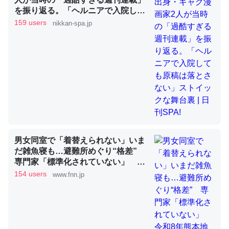
を振り返る。「ヘルニアで入院して
も原稿は落とさない」ストイックな
159 users
nikkan-spa.jp
昆虫ってカルシウム少ないのか。知らんかった。調べたら
舞台裏 | 日刊SPA!
コオロギのカルシウム分はエビの600分の1程度。
─ニュース :: 【研究発表】昆虫学の大問題＝「昆虫はなぜ海にいな
いのか」に関する新仮説
論文では「淡水はカルシウムも酸素も不足してて両方に不
男女同室で「着替えられない」いま
利だから両方が拮抗してるのでは」とあって面白い。海に
だ雑魚寝も…避難所めぐり“格差”
いる鋏角類（カブトガニ・ウミグモ）はカルシウムを使わ
専門家「標準化されていない」 令
ずキチンを強化してる筈だが、酵素が違うのか？
和8年熊本地震｜FNNプライムオン
154 users
www.fnn.jp
─ニュース :: 【研究発表】昆虫学の大問題＝「昆虫はなぜ海にいな
ライン
いのか」に関する新仮説