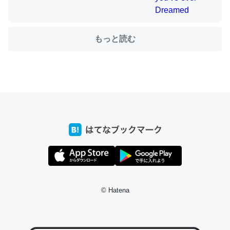
ちょうど同じ理由でEcho Show 8を設定中でした。Prime
もっと読む
とかSpotifyを支払う孝行もできる。一生で親と会える残
り時間を日数にすると1週間とかの人が多いそうだけど、
それを実質100倍以上に伸ばす効果があるはず……
─たまにLINEするくらいだった遠方の父67歳と僕。ITツール導入で
コミュニケーションが劇的に変化した｜tayorini by LIFULL介護
私も3年前ぐらいに祖母の家に設置した。ポケットWifiみ
たいなのでネット環境作ったけどAlexaしか使わないので
回線代ほとんどかからないですよ。参考：
© Hatena
https://toyoshi.hatenablog.com/entry/2019/05/15/1805
34
─たまにLINEするくらいだった遠方の父67歳と僕。ITツール導入で