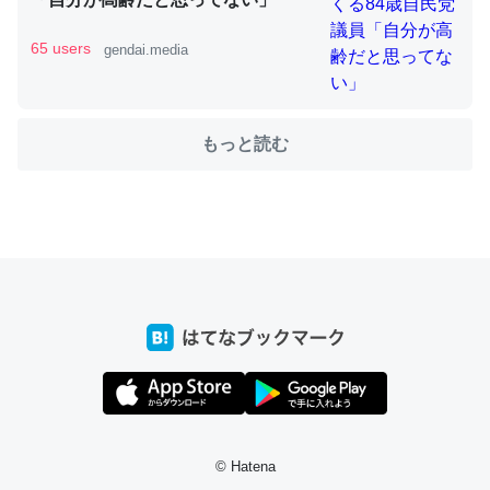
65 users
gendai.media
ちょうど同じ理由でEcho Show 8を設定中でした。Prime
とかSpotifyを支払う孝行もできる。一生で親と会える残
り時間を日数にすると1週間とかの人が多いそうだけど、
もっと読む
それを実質100倍以上に伸ばす効果があるはず……
─たまにLINEするくらいだった遠方の父67歳と僕。ITツール導入で
コミュニケーションが劇的に変化した｜tayorini by LIFULL介護
私も3年前ぐらいに祖母の家に設置した。ポケットWifiみ
たいなのでネット環境作ったけどAlexaしか使わないので
回線代ほとんどかからないですよ。参考：
https://toyoshi.hatenablog.com/entry/2019/05/15/1805
34
© Hatena
─たまにLINEするくらいだった遠方の父67歳と僕。ITツール導入で