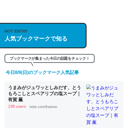
何気にChatGPTの仕組み、特に「トークン」について解
説してる記事が少ないので貴重な良記事。/続編来た
https://isobe324649.hatenablog.com/entry/2023/03/27
HOT ENTRY
/064121
人気ブックマークで知る
─GPTの仕組みと限界についての考察（１） - conceptualization
ブックマークが集まった今日の話題をチェック！
今日8/9(日)のブックマーク人気記事
これは良記事。32768トークンだと英語小説100ページ分
くらい。小説でいう「ずっと前の伏線」は回収されないけ
うまみがジュワッとしみだす、とう
ど、短期記憶というには多い分量。進化すればするほど分
もろこしとスペアリブの塩スープ｜
かりやすく強くなりそう
有賀 薫
198 users
note.com/kaorun
─GPTの仕組みと限界についての考察（１） - conceptualization