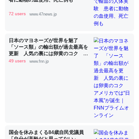
72 users
www.47news.jp
これを元に考えるとカルシウムを大量に使う脊椎動物と貝
類は苦労してるんだな…。腹足類だと殻を無くしてナメク
ジになったり努力してるし。
─ニュース :: 【研究発表】昆虫学の大問題＝「昆虫はなぜ海にいな
日本のマヨネーズが世界を魅了
いのか」に関する新仮説
「ソース類」の輸出額が過去最高を
更新 人気の裏には卵黄のコク ア
メリカでは“日本風”が誕生｜FNNプ
49 users
www.fnn.jp
ライムオンライン
ウチもEchoを実家に置いて４年。でたまに覗いてる。ぼ
ちぼちRingも置こうかと画策中。あと、Googleマップで
位置情報を共有してる。電池残量や充電中かが分かるので
これ見て生きてるなって分かる。
─たまにLINEするくらいだった遠方の父67歳と僕。ITツール導入で
コミュニケーションが劇的に変化した｜tayorini by LIFULL介護
国会を休みまくる84歳自民党議員
「自分が高齢だと思ってない」