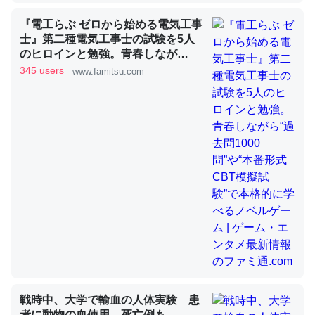
『電工らぶ ゼロから始める電気工事
士』第二種電気工事士の試験を5人
昆虫ってカルシウム少ないのか。知らんかった。調べたら
のヒロインと勉強。青春しなが
コオロギのカルシウム分はエビの600分の1程度。
ら“過去問1000問”や“本番形式CBT
345 users
www.famitsu.com
─ニュース :: 【研究発表】昆虫学の大問題＝「昆虫はなぜ海にいな
模擬試験”で本格的に学べるノベル
いのか」に関する新仮説
ゲーム | ゲーム・エンタメ最新情報
のファミ通.com
論文では「淡水はカルシウムも酸素も不足してて両方に不
利だから両方が拮抗してるのでは」とあって面白い。海に
いる鋏角類（カブトガニ・ウミグモ）はカルシウムを使わ
ずキチンを強化してる筈だが、酵素が違うのか？
─ニュース :: 【研究発表】昆虫学の大問題＝「昆虫はなぜ海にいな
いのか」に関する新仮説
戦時中、大学で輸血の人体実験 患
者に動物の血使用、死亡例も