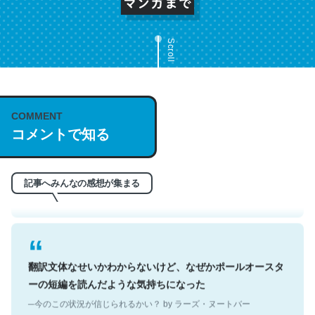
Scroll
これは名文。彼はとてもクレバーなんだろうなと凄く思
COMMENT
コメントで知る
う。英語少しでも読める人は原文もお勧め。自分はこの流
れ好き。Let’s Fucking Go. Then Covid hit. Shit.
─今のこの状況が信じられるかい？ by ラーズ・ヌートバー
記事へみんなの感想が集まる
翻訳文体なせいかわからないけど、なぜかポールオースタ
ーの短編を読んだような気持ちになった
─今のこの状況が信じられるかい？ by ラーズ・ヌートバー