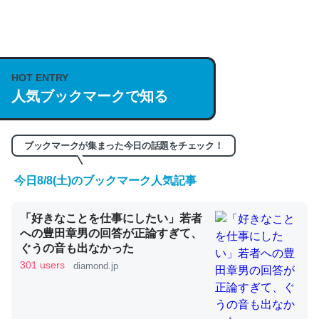
何気にChatGPTの仕組み、特に「トークン」について解
説してる記事が少ないので貴重な良記事。/続編来た
https://isobe324649.hatenablog.com/entry/2023/03/27
HOT ENTRY
/064121
人気ブックマークで知る
─GPTの仕組みと限界についての考察（１） - conceptualization
ブックマークが集まった今日の話題をチェック！
今日8/8(土)のブックマーク人気記事
これは良記事。32768トークンだと英語小説100ページ分
くらい。小説でいう「ずっと前の伏線」は回収されないけ
「好きなことを仕事にしたい」若者
ど、短期記憶というには多い分量。進化すればするほど分
への豊田章男の回答が正論すぎて、
かりやすく強くなりそう
ぐうの音も出なかった
301 users
diamond.jp
─GPTの仕組みと限界についての考察（１） - conceptualization