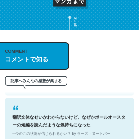
Scroll
これは名文。彼はとてもクレバーなんだろうなと凄く思
COMMENT
う。英語少しでも読める人は原文もお勧め。自分はこの流
コメントで知る
れ好き。Let’s Fucking Go. Then Covid hit. Shit.
─今のこの状況が信じられるかい？ by ラーズ・ヌートバー
記事へみんなの感想が集まる
翻訳文体なせいかわからないけど、なぜかポールオースタ
ーの短編を読んだような気持ちになった
─今のこの状況が信じられるかい？ by ラーズ・ヌートバー