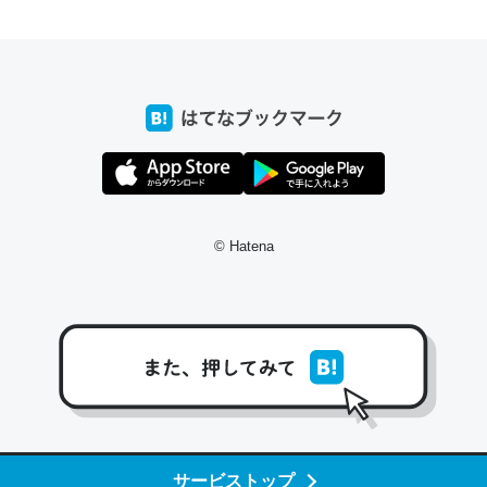
ちょうど同じ理由でEcho Show 8を設定中でした。Prime
とかSpotifyを支払う孝行もできる。一生で親と会える残
り時間を日数にすると1週間とかの人が多いそうだけど、
それを実質100倍以上に伸ばす効果があるはず……
─たまにLINEするくらいだった遠方の父67歳と僕。ITツール導入で
コミュニケーションが劇的に変化した｜tayorini by LIFULL介護
© Hatena
私も3年前ぐらいに祖母の家に設置した。ポケットWifiみ
たいなのでネット環境作ったけどAlexaしか使わないので
回線代ほとんどかからないですよ。参考：
https://toyoshi.hatenablog.com/entry/2019/05/15/1805
34
サービストップ
─たまにLINEするくらいだった遠方の父67歳と僕。ITツール導入で