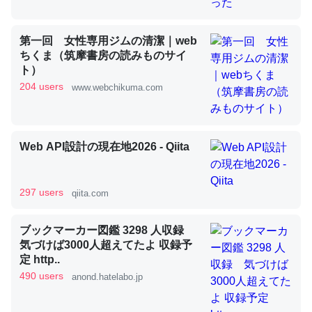
昆虫ってカルシウム少ないのか。知らんかった。調べたら
第一回 女性専用ジムの清潔｜web
ちくま（筑摩書房の読みものサイ
コオロギのカルシウム分はエビの600分の1程度。
ト）
─ニュース :: 【研究発表】昆虫学の大問題＝「昆虫はなぜ海にいな
いのか」に関する新仮説
204 users
www.webchikuma.com
Web API設計の現在地2026 - Qiita
論文では「淡水はカルシウムも酸素も不足してて両方に不
利だから両方が拮抗してるのでは」とあって面白い。海に
297 users
qiita.com
いる鋏角類（カブトガニ・ウミグモ）はカルシウムを使わ
ずキチンを強化してる筈だが、酵素が違うのか？
ブックマーカー図鑑 3298 人収録
気づけば3000人超えてたよ 収録予
─ニュース :: 【研究発表】昆虫学の大問題＝「昆虫はなぜ海にいな
いのか」に関する新仮説
定 http..
490 users
anond.hatelabo.jp