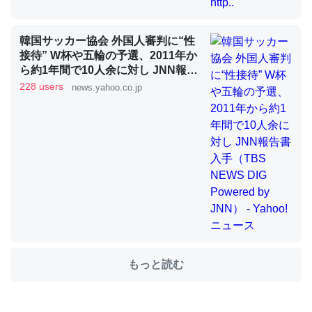
これを元に考えるとカルシウムを大量に使う脊椎動物と貝
韓国サッカー協会 外国人審判に“性
類は苦労してるんだな…。腹足類だと殻を無くしてナメク
接待” W杯や五輪の予選、2011年か
ジになったり努力してるし。
ら約1年間で10人余に対し JNN報告
書入手（TBS NEWS DIG Powered
228 users
news.yahoo.co.jp
─ニュース :: 【研究発表】昆虫学の大問題＝「昆虫はなぜ海にいな
by JNN） - Yahoo!ニュース
いのか」に関する新仮説
ウチもEchoを実家に置いて４年。でたまに覗いてる。ぼ
ちぼちRingも置こうかと画策中。あと、Googleマップで
位置情報を共有してる。電池残量や充電中かが分かるので
これ見て生きてるなって分かる。
─たまにLINEするくらいだった遠方の父67歳と僕。ITツール導入で
もっと読む
コミュニケーションが劇的に変化した｜tayorini by LIFULL介護