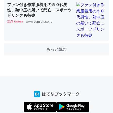
ファン付き作業服着用の５０代男
性、熱中症の疑いで死亡…スポーツ
ドリンクも持参
219 users
www.yomiuri.co.jp
ちょうど同じ理由でEcho Show 8を設定中でした。Prime
とかSpotifyを支払う孝行もできる。一生で親と会える残
り時間を日数にすると1週間とかの人が多いそうだけど、
それを実質100倍以上に伸ばす効果があるはず……
─たまにLINEするくらいだった遠方の父67歳と僕。ITツール導入で
もっと読む
コミュニケーションが劇的に変化した｜tayorini by LIFULL介護
私も3年前ぐらいに祖母の家に設置した。ポケットWifiみ
たいなのでネット環境作ったけどAlexaしか使わないので
回線代ほとんどかからないですよ。参考：
https://toyoshi.hatenablog.com/entry/2019/05/15/1805
34