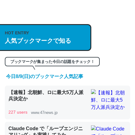
何気にChatGPTの仕組み、特に「トークン」について解
説してる記事が少ないので貴重な良記事。/続編来た
HOT ENTRY
https://isobe324649.hatenablog.com/entry/2023/03/27
人気ブックマークで知る
/064121
─GPTの仕組みと限界についての考察（１） - conceptualization
ブックマークが集まった今日の話題をチェック！
今日8/9(日)のブックマーク人気記事
これは良記事。32768トークンだと英語小説100ページ分
【速報】北朝鮮、ロに最大5万人派
くらい。小説でいう「ずっと前の伏線」は回収されないけ
兵決定か
ど、短期記憶というには多い分量。進化すればするほど分
かりやすく強くなりそう
227 users
www.47news.jp
─GPTの仕組みと限界についての考察（１） - conceptualization
Claude Code で「ループエンジニ
アリング」を実践してみた