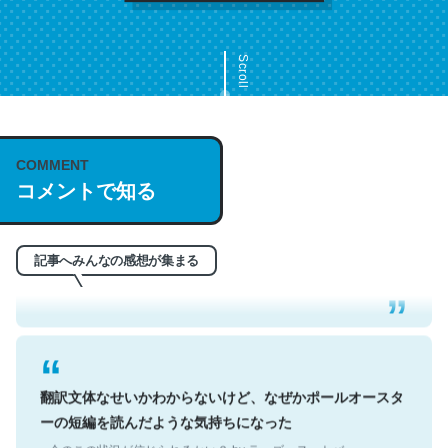
Scroll
COMMENT
これは名文。彼はとてもクレバーなんだろうなと凄く思
コメントで知る
う。英語少しでも読める人は原文もお勧め。自分はこの流
れ好き。Let’s Fucking Go. Then Covid hit. Shit.
─今のこの状況が信じられるかい？ by ラーズ・ヌートバー
記事へみんなの感想が集まる
翻訳文体なせいかわからないけど、なぜかポールオースタ
ーの短編を読んだような気持ちになった
─今のこの状況が信じられるかい？ by ラーズ・ヌートバー