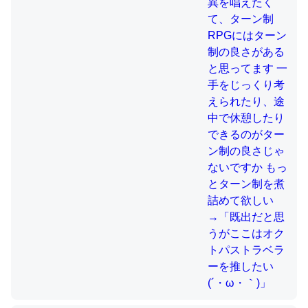
制の良さじゃないですか もっとター
ン制を煮詰めて欲しい→「既出だと
思うがここはオクトパストラベラー
これを元に考えるとカルシウムを大量に使う脊椎動物と貝
を推したい(´・ω・｀)」
類は苦労してるんだな…。腹足類だと殻を無くしてナメク
ジになったり努力してるし。
─ニュース :: 【研究発表】昆虫学の大問題＝「昆虫はなぜ海にいな
いのか」に関する新仮説
ウチもEchoを実家に置いて４年。でたまに覗いてる。ぼ
ちぼちRingも置こうかと画策中。あと、Googleマップで
位置情報を共有してる。電池残量や充電中かが分かるので
これ見て生きてるなって分かる。
─たまにLINEするくらいだった遠方の父67歳と僕。ITツール導入で
コミュニケーションが劇的に変化した｜tayorini by LIFULL介護