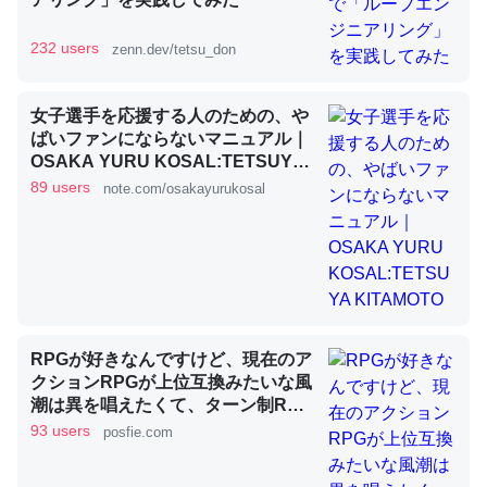
232 users
zenn.dev/tetsu_don
昆虫ってカルシウム少ないのか。知らんかった。調べたら
コオロギのカルシウム分はエビの600分の1程度。
女子選手を応援する人のための、や
ばいファンにならないマニュアル｜
─ニュース :: 【研究発表】昆虫学の大問題＝「昆虫はなぜ海にいな
いのか」に関する新仮説
OSAKA YURU KOSAL:TETSUYA
KITAMOTO
89 users
note.com/osakayurukosal
論文では「淡水はカルシウムも酸素も不足してて両方に不
利だから両方が拮抗してるのでは」とあって面白い。海に
いる鋏角類（カブトガニ・ウミグモ）はカルシウムを使わ
RPGが好きなんですけど、現在のア
ずキチンを強化してる筈だが、酵素が違うのか？
クションRPGが上位互換みたいな風
潮は異を唱えたくて、ターン制RPG
─ニュース :: 【研究発表】昆虫学の大問題＝「昆虫はなぜ海にいな
いのか」に関する新仮説
にはターン制の良さがあると思って
93 users
posfie.com
ます 一手をじっくり考えられたり、
途中で休憩したりできるのがターン